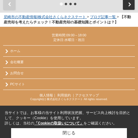
尼崎市の不動産情報|株式会社さくらネクステート
>
ブログ記事一覧
>
【不動
産売却を考えたらチェック！不動産売却の基礎知識とポイントは？】
営業時間:09:00～18:00
定休日:水曜日・祝日
ホーム
会社概要
お問合せ
PCサイト
個人情報
｜
利用規約
｜
アクセスマップ
Copyright(c) 株式会社さくらネクステート All rights reserved.
当サイトでは、お客様の当サイト利用状況把握、サービス向上検討を目的と
して、クッキー（Cookie）を使用しています。
詳しくは、当社の
「Cookieの取扱いについて」
をご確認ください。
閉じる