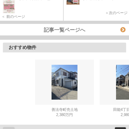
＞次のページ
＜ 前のページ
記事一覧ページへ
おすすめ物件
善法寺町売土地
田能4丁
2,380万円
2,9