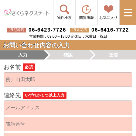
物件検索
閲覧履歴
お気に入り
06-6423-7726
06-6416-7722
JR尼崎店
JR立花店
営業時間：09:00～18:00 定休日：水曜日・祝日
お問い合わせ内容の入力
入力
確認
送信
お名前
必須
連絡先
いずれか１つ以上入力