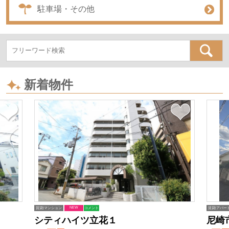
駐車場・その他
新着物件
NEW
賃貸|マンション
コメント
賃貸|アパー
シティハイツ立花１
尼崎