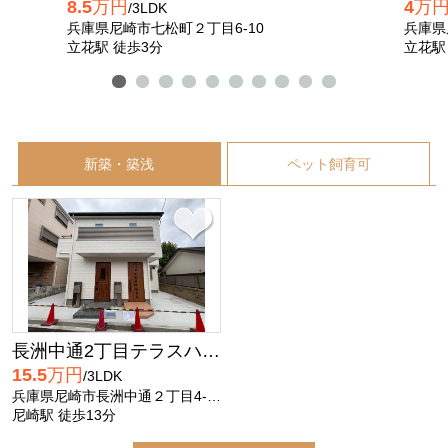
8.5
万円
4
万
/3LDK
兵庫県尼崎市七松町２丁目6-10
兵庫県
立花駅 徒歩3分
立花駅
新築・築浅
ペット飼育可
長洲中通2丁目テラスハウス
15.5
万円
/3LDK
兵庫県尼崎市長洲中通２丁目4-50
尼崎駅 徒歩13分