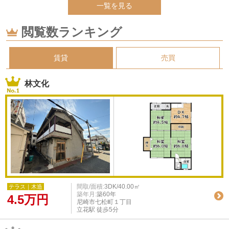
一覧を見る
閲覧数ランキング
賃貸
売買
林文化
間取/面積:
3DK/40.00㎡
テラス｜木造
築年月:
築60年
4.5
万円
尼崎市七松町１丁目
立花駅 徒歩5分