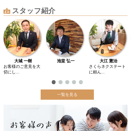
スタッフ紹介
大城 一樹
池堂 弘一
大江 憲治
お客様のご意見を大
さくらネクステート
切にし...
に頼ん...
一覧を見る