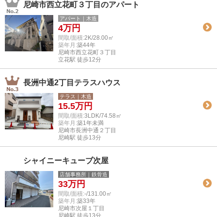
尼崎市西立花町３丁目のアパート
アパート｜木造
4
万円
間取/面積:
2K/28.00㎡
築年月:
築44年
尼崎市西立花町３丁目
立花駅 徒歩12分
長洲中通2丁目テラスハウス
テラス｜木造
15.5
万円
間取/面積:
3LDK/74.58㎡
築年月:
築1年未満
尼崎市長洲中通２丁目
尼崎駅 徒歩13分
シャイニーキューブ次屋
店舗事務所｜鉄骨造
33
万円
間取/面積:
-/131.00㎡
築年月:
築33年
尼崎市次屋１丁目
尼崎駅 徒歩13分