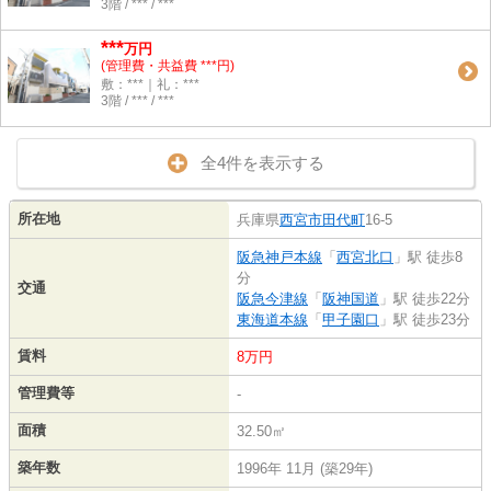
3階 / *** / ***
***
万円
(管理費・共益費 ***円)
敷：***｜礼：***
3階 / *** / ***
全4件を表示する
所在地
兵庫県
西宮市
田代町
16-5
阪急神戸本線
「
西宮北口
」駅 徒歩8
分
交通
阪急今津線
「
阪神国道
」駅 徒歩22分
東海道本線
「
甲子園口
」駅 徒歩23分
賃料
8万円
管理費等
-
面積
32.50㎡
築年数
1996年 11月 (築29年)