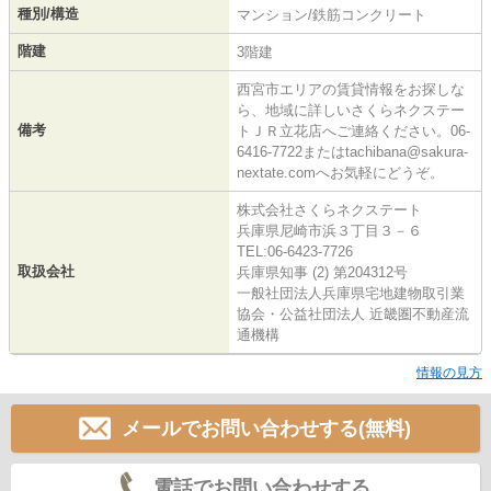
種別/構造
マンション/鉄筋コンクリート
階建
3階建
西宮市エリアの賃貸情報をお探しな
ら、地域に詳しいさくらネクステー
備考
トＪＲ立花店へご連絡ください。06-
6416-7722またはtachibana@sakura-
nextate.comへお気軽にどうぞ。
株式会社さくらネクステート
兵庫県尼崎市浜３丁目３－６
TEL:06-6423-7726
取扱会社
兵庫県知事 (2) 第204312号
一般社団法人兵庫県宅地建物取引業
協会・公益社団法人 近畿圏不動産流
通機構
情報の見方
メールでお問い合わせする(無料)
電話でお問い合わせする