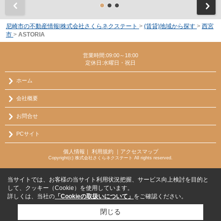
前
尼崎市の不動産情報|株式会社さくらネクステート
>
(賃貸)地域から探す
>
西宮
市
>
ASTORIA
営業時間:09:00～18:00
定休日:水曜日・祝日
ホーム
会社概要
お問合せ
PCサイト
個人情報
｜
利用規約
｜
アクセスマップ
Copyright(c) 株式会社さくらネクステート All rights reserved.
当サイトでは、お客様の当サイト利用状況把握、サービス向上検討を目的と
して、クッキー（Cookie）を使用しています。
詳しくは、当社の
「Cookieの取扱いについて」
をご確認ください。
閉じる