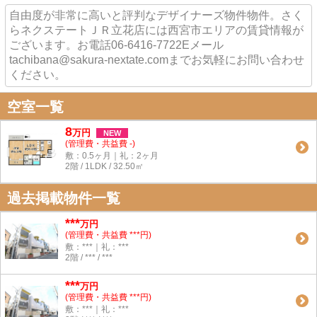
自由度が非常に高いと評判なデザイナーズ物件物件。さく
らネクステートＪＲ立花店には西宮市エリアの賃貸情報が
ございます。お電話06-6416-7722Eメール
tachibana@sakura-nextate.comまでお気軽にお問い合わせ
ください。
空室一覧
8
万
円
NEW
(管理費・共益費 -)
敷：0.5ヶ月｜礼：2ヶ月
2階 / 1LDK / 32.50㎡
過去掲載物件一覧
***
万円
(管理費・共益費 ***円)
敷：***｜礼：***
2階 / *** / ***
***
万円
(管理費・共益費 ***円)
敷：***｜礼：***