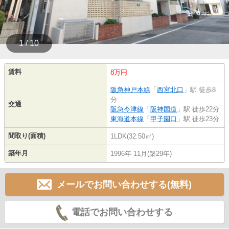
1 / 10
賃料
8万円
阪急神戸本線
「
西宮北口
」駅 徒歩8
分
交通
阪急今津線
「
阪神国道
」駅 徒歩22分
東海道本線
「
甲子園口
」駅 徒歩23分
間取り(面積)
1LDK(32.50㎡)
築年月
1996年 11月(築29年)
メールでお問い合わせする(無料)
電話でお問い合わせする