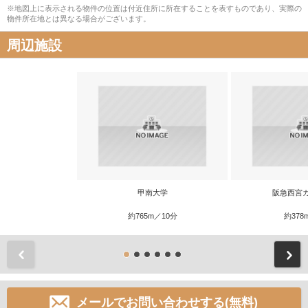
※地図上に表示される物件の位置は付近住所に所在することを表すものであり、実際の
物件所在地とは異なる場合がございます。
周辺施設
甲南大学
阪急西宮
約765m／10分
約378
前
メールでお問い合わせする(無料)