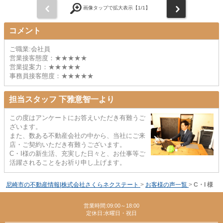
前
次
画像タップで拡大表示【
1
/1】
コメント
ご職業:会社員
営業接客態度：★★★★★
営業提案力：★★★★★
事務員接客態度：★★★★★
担当スタッフ 下雅意智一より
この度はアンケートにお答えいただき有難うご
ざいます。
また、数ある不動産会社の中から、当社にご来
店・ご契約いただき有難うございます。
C・I様の新生活、充実した日々と、お仕事等ご
活躍されることをお祈り申し上げます。
尼崎市の不動産情報|株式会社さくらネクステート
>
お客様の声一覧
>
C・I 様
営業時間:09:00～18:00
定休日:水曜日・祝日