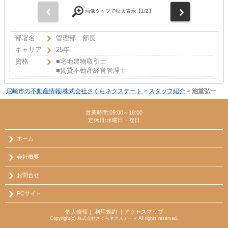
前
次
画像タップで拡大表示【
1
/2】
部署名
管理部 部長
キャリア
25年
資格
■宅地建物取引士
■賃貸不動産経営管理士
尼崎市の不動産情報|株式会社さくらネクステート
>
スタッフ紹介
>
池堂弘一
営業時間:09:00～18:00
定休日:水曜日・祝日
ホーム
会社概要
お問合せ
PCサイト
個人情報
｜
利用規約
｜
アクセスマップ
Copyright(c) 株式会社さくらネクステート All rights reserved.