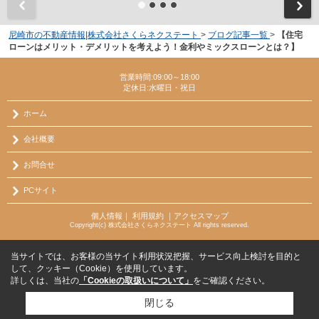
尼崎市の不動産情報|株式会社さくらネクステート
>
ブログ記事一覧
>
【住宅
ローンはメリット・デメリットを考えよう！金利やミックスローンとは？】
営業時間:09:00～18:00
定休日:水曜日・祝日
ホーム
会社概要
お問合せ
PCサイト
個人情報
｜
利用規約
｜
アクセスマップ
Copyright(c) 株式会社さくらネクステート All rights reserved.
当サイトでは、お客様の当サイト利用状況把握、サービス向上検討を目的と
して、クッキー（Cookie）を使用しています。
詳しくは、当社の
「Cookieの取扱いについて」
をご確認ください。
閉じる