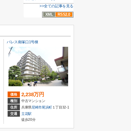
>>全ての記事を見る
XML
RSS2.0
パレス南塚口1号棟
2,238万円
価格
種別
中古マンション
住所
兵庫県
尼崎市
尾浜町
１丁目32-1
交通
立花駅
徒歩20分