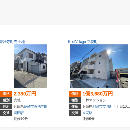
善法寺町売土地
BestVillage 立花町
2,380万円
1億3,680万円
価格
価格
種別
売地
種別
一棟マンション
住所
兵庫県
尼崎市
善法寺町
住所
兵庫県
尼崎市
立花町
４丁目10-27-1
交通
園田駅
交通
立花駅
徒歩10分
徒歩6分