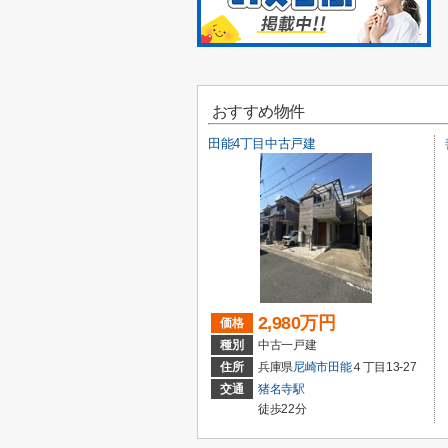
おすすめ物件
田能4丁目中古戸建
2,980万円
価格
種別
中古一戸建
住所
兵庫県
尼崎市
田能
４丁目13-27
交通
猪名寺駅
徒歩22分