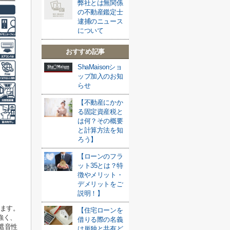
弊社とは無関係
の不動産鑑定士
逮捕のニュース
について
おすすめ記事
ShaMaisonショ
ップ加入のお知
らせ
【不動産にかか
る固定資産税と
は何？その概要
と計算方法を知
ろう】
【ローンのフラ
ット35とは？特
徴やメリット・
デメリットをご
説明！】
います。
【住宅ローンを
強く、
借りる際の名義
遮音性
は単独と共有ど