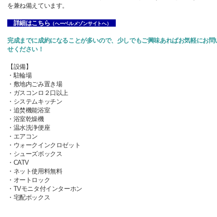
を
兼ね備えています。
詳細はこちら
（へーベルメゾンサイトへ）
完成までに成約になることが多いので、少しでもご興味あればお気軽にお問
せください！
【設備】
・
駐輪場
・
敷地内ごみ置き場
・ガス
コンロ２口以上
・システムキッチン
・追焚機能浴室
・浴室乾燥機
・温水洗浄便座
・
エアコン
・
ウォークインクロゼット
・
シューズボックス
・CATV
・
ネット使用料無料
・
オートロック
・
TVモニタ付インターホン
・
宅配ボックス