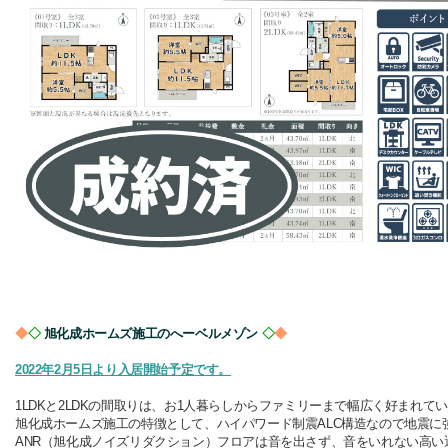
◆
◇
旭化成ホームズ施工のへーベルメゾン
◇
◆
2022年2月5日より入居開始予定です。
1LDKと2LDKの間取りは、お1人暮らしからファミリーまで幅広く好まれて
旭化成ホームズ施工の特徴として、
ハイパワード制震ALC構造なので地震に
ANR（旭化成ノイズリダクション）フロアは
音を出さず、音をいれない高い