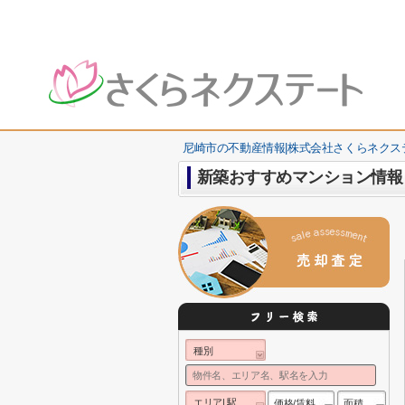
尼崎市の不動産情報|株式会社さくらネクス
新築おすすめマンション情報
種別
エリア| 駅
価格/賃料
面積