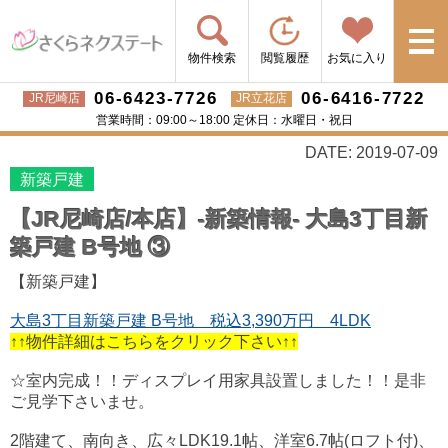
物件検索
閲覧履歴
お気に入り
06-6423-7726
06-6416-7722
JR尼崎店
JR立花店
営業時間：09:00～18:00 定休日：水曜日・祝日
DATE: 2019-07-09
新築戸建
【JR尼崎店/本店】-新築情報- 大島3丁目新
築戸建 B号地 ③
【新築戸建】
大島3丁目新築戸建 B号地 税込3,390万円 4LDK
↑↑物件詳細はこちらをクリック下さい↑↑
☆室内完成！！ディスプレイ用家具設置しました！！
是非
ご見学下さいませ。
2階建て、南向き、広々LDK19.1帖、洋室6.7帖(ロフト付)、