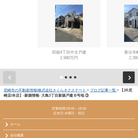
田能4丁目中古戸建
善法寺
2,980万円
2,3
尼崎市の不動産情報|株式会社さくらネクステート
>
ブログ記事一覧
>
【JR尼
崎店/本店】-新築情報- 大島3丁目新築戸建 B号地 ③
営業時間:09:00～18:00
定休日:水曜日・祝日
ホーム
会社概要