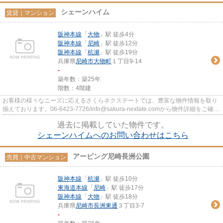
シェーンハイム
賃貸｜マンション
阪神本線
「
大物
」駅 徒歩4分
阪神本線
「
尼崎
」駅 徒歩12分
阪神本線
「
杭瀬
」駅 徒歩19分
兵庫県
尼崎市
大物町
１丁目9-14
-
築年数：築25年
階数：4階建
お客様の様々なニーズに応えるさくらネクステートでは、豊富な物件情報を取り
揃えております。06-6423-7726/info@sakura-nextate.comから物件詳細をご確認
ください。
過去に掲載していた物件です。
シェーンハイムへのお問い合わせはこちら
アービング尼崎長洲公園
売買｜中古マンション
阪神本線
「
杭瀬
」駅 徒歩10分
東海道本線
「
尼崎
」駅 徒歩17分
阪神本線
「
大物
」駅 徒歩18分
兵庫県
尼崎市
長洲東通
３丁目3-7
-