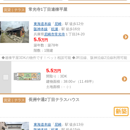
常光寺1丁目連棟平屋
賃貸｜テラス
東海道本線
「
尼崎
」駅 徒歩12分
阪神本線
「
杭瀬
」駅 徒歩16分
兵庫県
尼崎市
常光寺
１丁目24-20
5.5
万円
築年数：築78年
階数：1階建
◆連棟平屋3DKの物件です！ペット相談可能 ◆JR沿線、阪神沿線2沿線利用可能
5.5
万
円
間取り：3DK
建物面積：
38.00㎡（11.49坪）
土地面積：
-（-）
長洲中通2丁目テラスハウス
賃貸｜テラス
東海道本線
「
尼崎
」駅 徒歩13分
阪神本線
「
杭瀬
」駅 徒歩15分