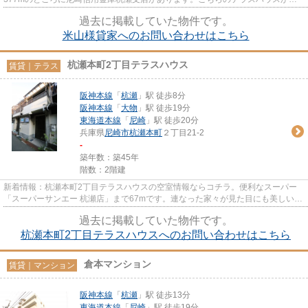
は2駅が近くにあり、移動範囲も広...
過去に掲載していた物件です。
米山様貸家へのお問い合わせはこちら
杭瀬本町2丁目テラスハウス
賃貸｜テラス
阪神本線
「
杭瀬
」駅 徒歩8分
阪神本線
「
大物
」駅 徒歩19分
東海道本線
「
尼崎
」駅 徒歩20分
兵庫県
尼崎市
杭瀬本町
２丁目21-2
-
築年数：築45年
階数：2階建
新着情報：杭瀬本町2丁目テラスハウスの空室情報ならコチラ。便利なスーパー
「スーパーサンエー 杭瀬店」まで67mです。連なった家々が見た目にも美しい、
テラスハウスの物件になります...
過去に掲載していた物件です。
杭瀬本町2丁目テラスハウスへのお問い合わせはこちら
倉本マンション
賃貸｜マンション
阪神本線
「
杭瀬
」駅 徒歩13分
東海道本線
「
尼崎
」駅 徒歩19分