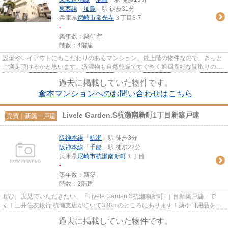
東西線
「
加島
」駅 徒歩31分
兵庫県
尼崎市
常光寺
３丁目8-7
-
築年数：築41年
階数：4階建
設備やレイアウトにもこだわりのあるマンション。最上階の物件なので、きっと
ご満足頂けるかと思います。洗濯物も自然乾燥ですぐ乾く通風良好な間取りの物
件。利用可能な駅が2駅あり、...
過去に掲載していた物件です。
倉本マンションへのお問い合わせはこちら
Livele Garden.S杭瀬南新町1丁目新築戸建
売買｜新築一戸建
阪神本線
「
杭瀬
」駅 徒歩3分
阪神本線
「
千船
」駅 徒歩22分
兵庫県
尼崎市
杭瀬南新町
１丁目
-
築年数：新築
階数：2階建
ぜひ一度見ていただきたい、「Livele Garden.S杭瀬南新町1丁目新築戸建」で
す！三井住友銀行 杭瀬支店が歩いて338mのところにあります！薬や日用品を買
うのに便利なココカラファイン ...
過去に掲載していた物件です。