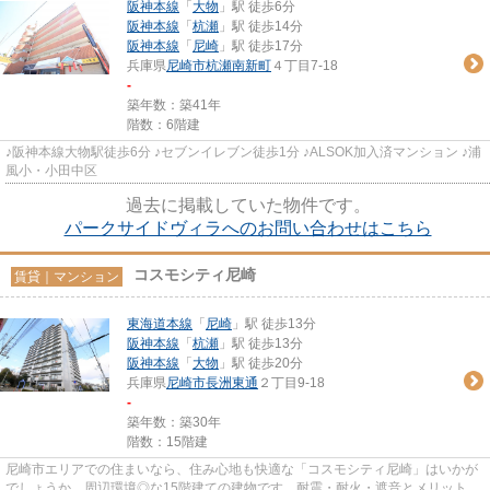
阪神本線
「
大物
」駅 徒歩6分
阪神本線
「
杭瀬
」駅 徒歩14分
阪神本線
「
尼崎
」駅 徒歩17分
兵庫県
尼崎市
杭瀬南新町
４丁目7-18
-
築年数：築41年
階数：6階建
♪阪神本線大物駅徒歩6分 ♪セブンイレブン徒歩1分 ♪ALSOK加入済マンション ♪浦
風小・小田中区
過去に掲載していた物件です。
パークサイドヴィラへのお問い合わせはこちら
コスモシティ尼崎
賃貸｜マンション
東海道本線
「
尼崎
」駅 徒歩13分
阪神本線
「
杭瀬
」駅 徒歩13分
阪神本線
「
大物
」駅 徒歩20分
兵庫県
尼崎市
長洲東通
２丁目9-18
-
築年数：築30年
階数：15階建
尼崎市エリアでの住まいなら、住み心地も快適な「コスモシティ尼崎」はいかが
でしょうか。周辺環境◎な15階建ての建物です。耐震・耐火・遮音とメリットが