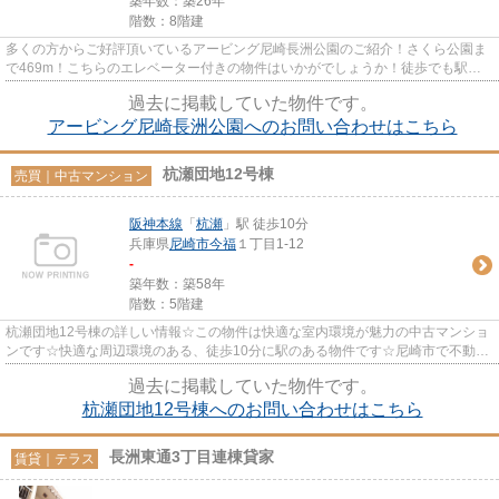
築年数：築26年
階数：8階建
多くの方からご好評頂いているアービング尼崎長洲公園のご紹介！さくら公園ま
で469m！こちらのエレベーター付きの物件はいかがでしょうか！徒歩でも駅へ
のアクセスが可能な、10分に立...
過去に掲載していた物件です。
アービング尼崎長洲公園へのお問い合わせはこちら
杭瀬団地12号棟
売買｜中古マンション
阪神本線
「
杭瀬
」駅 徒歩10分
兵庫県
尼崎市
今福
１丁目1-12
-
築年数：築58年
階数：5階建
杭瀬団地12号棟の詳しい情報☆この物件は快適な室内環境が魅力の中古マンショ
ンです☆快適な周辺環境のある、徒歩10分に駅のある物件です☆尼崎市で不動産
購入を検討するなら、交通面で不...
過去に掲載していた物件です。
杭瀬団地12号棟へのお問い合わせはこちら
長洲東通3丁目連棟貸家
賃貸｜テラス