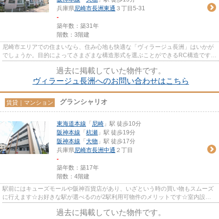
兵庫県
尼崎市
長洲東通
３丁目5-31
-
築年数：築31年
階数：3階建
尼崎市エリアでの住まいなら、住み心地も快適な「ヴィラージュ長洲」はいかが
でしょうか。目的によってさまざまな構造形式を選ぶことができるRC構造です。
防犯対策の行き届いた造りが...
過去に掲載していた物件です。
ヴィラージュ長洲へのお問い合わせはこちら
グランシャリオ
賃貸｜マンション
東海道本線
「
尼崎
」駅 徒歩10分
阪神本線
「
杭瀬
」駅 徒歩19分
阪神本線
「
大物
」駅 徒歩17分
兵庫県
尼崎市
長洲中通
２丁目
-
築年数：築17年
階数：4階建
駅前にはキューズモールや阪神百貨店があり、いざという時の買い物もスムーズ
に行えます☆お好きな駅が選べるのが2駅利用可物件のメリットです☆室内設備
や機能性にこだわったマンション...
過去に掲載していた物件です。