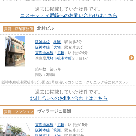
多い鉄骨鉄筋コンクリート物件...
過去に掲載していた物件です。
コスモシティ尼崎へのお問い合わせはこちら
北村ビル
賃貸｜店舗事務所
阪神本線
「
杭瀬
」駅 徒歩3分
阪神本線
「
大物
」駅 徒歩18分
東海道本線
「
尼崎
」駅 徒歩24分
兵庫県
尼崎市
杭瀬本町
２丁目1-7
-
築年数：築37年
階数：3階建
阪神本線杭瀬駅徒歩3分♪国道2号線沿い♪コンビニ・クリニック等におススメ♪
過去に掲載していた物件です。
北村ビルへのお問い合わせはこちら
ヴィラージュ長洲
賃貸｜マンション
東海道本線
「
尼崎
」駅 徒歩15分
阪神本線
「
杭瀬
」駅 徒歩13分
阪神本線
「
大物
」駅 徒歩15分