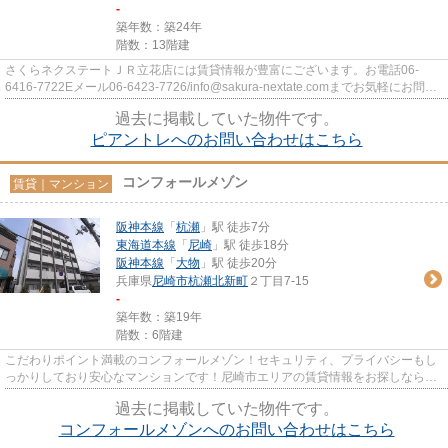
-
築年数：築24年
階数：13階建
さくらネクステートＪＲ立花店には賃貸情報が豊富にございます。お電話06-
6416-7722Eメール06-6423-7726/info@sakura-nextate.comまでお気軽にお問い
合わせください。
過去に掲載していた物件です。
ピアントレへのお問い合わせはこちら
コンフォールメゾン
賃貸｜マンション
阪神本線
「
杭瀬
」駅 徒歩7分
東海道本線
「
尼崎
」駅 徒歩18分
阪神本線
「
大物
」駅 徒歩20分
兵庫県
尼崎市
杭瀬北新町
２丁目7-15
-
築年数：築19年
階数：6階建
こだわりポイント満載のコンフォールメゾン！セキュリティ、プライバシーもし
っかりしており安心なマンションです！尼崎市エリアの賃貸情報をお探しなら、
地域に詳しいさくらネクステ...
過去に掲載していた物件です。
コンフォールメゾンへのお問い合わせはこちら