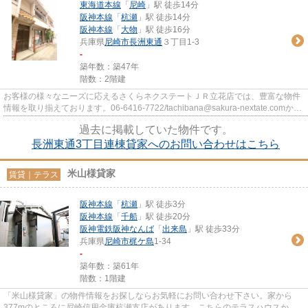
東海道本線
「
尼崎
」駅 徒歩14分
阪神本線
「
杭瀬
」駅 徒歩14分
阪神本線
「
大物
」駅 徒歩16分
兵庫県
尼崎市
長洲東通
３丁目1-3
-
築年数：築47年
階数：2階建
お客様の様々なニーズに応えるさくらネクステートＪＲ立花店では、豊富な物件
情報を取り揃えております。06-6416-7722/tachibana@sakura-nextate.comから
物件詳細をご確認ください。
過去に掲載していた物件です。
長洲東通3丁目連棟貸家へのお問い合わせはこちら
米山様貸家
賃貸｜テラス
阪神本線
「
杭瀬
」駅 徒歩3分
阪神本線
「
千船
」駅 徒歩20分
阪神電鉄阪神なんば
「
出来島
」駅 徒歩33分
兵庫県
尼崎市
梶ケ島
1-34
-
築年数：築61年
階数：1階建
「米山様貸家」の物件情報をお探しならお気軽にお問い合わせ下さい。家から
377mのところに尼崎信用金庫杭瀬支店があります。こちらのテラスハウスから