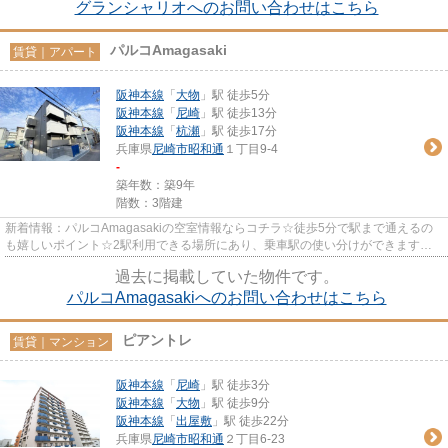
グランシャリオへのお問い合わせはこちら
パルコAmagasaki
賃貸｜アパート
阪神本線
「
大物
」駅 徒歩5分
阪神本線
「
尼崎
」駅 徒歩13分
阪神本線
「
杭瀬
」駅 徒歩17分
兵庫県
尼崎市
昭和通
１丁目9-4
-
築年数：築9年
階数：3階建
新着情報：パルコAmagasakiの空室情報ならコチラ☆徒歩5分で駅まで通えるの
も嬉しいポイント☆2駅利用できる場所にあり、乗車駅の使い分けができます☆
数多くの物件を取り揃えております☆...
過去に掲載していた物件です。
パルコAmagasakiへのお問い合わせはこちら
ピアントレ
賃貸｜マンション
阪神本線
「
尼崎
」駅 徒歩3分
阪神本線
「
大物
」駅 徒歩9分
阪神本線
「
出屋敷
」駅 徒歩22分
兵庫県
尼崎市
昭和通
２丁目6-23