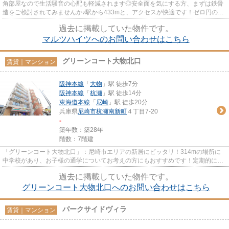
角部屋なので生活騒音の心配も軽減されます◎安全面を気にする方、まずは鉄骨
造をご検討されてみませんか♪駅から433mと、アクセスが快適です！ゼロ円の共
益費と管理費が魅力的な、ご好...
過去に掲載していた物件です。
マルツハイツへのお問い合わせはこちら
グリーンコート大物北口
賃貸｜マンション
阪神本線
「
大物
」駅 徒歩7分
阪神本線
「
杭瀬
」駅 徒歩14分
東海道本線
「
尼崎
」駅 徒歩20分
兵庫県
尼崎市
杭瀬南新町
４丁目7-20
-
築年数：築28年
階数：7階建
「グリーンコート大物北口」：尼崎市エリアの新居にピッタリ！314mの場所に
中学校があり、お子様の通学についてお考えの方にもおすすめです！定期的に管
理人が巡回点検を行っています♪...
過去に掲載していた物件です。
グリーンコート大物北口へのお問い合わせはこちら
パークサイドヴィラ
賃貸｜マンション