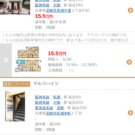
阪神本線
「
大物
」駅 徒歩19分
兵庫県
尼崎市
長洲中通
２丁目4-50
15.5
万円
築年数：築1年未満
階数：2階建
こちらの物件は長洲小学校が406m以内にあります。テラスハウスの物件です。
こちらは自走式駐車場付きの物件です。駅まで歩いて13分ほどの、魅力的な立地
の物件です。地域密着型のさく...
15.5
万
円
間取り：3LDK
建物面積：
74.58㎡（22.56坪）
土地面積：
-（-）
マルツハイツ
賃貸｜アパート
阪神本線
「
杭瀬
」駅 徒歩6分
阪神本線
「
大物
」駅 徒歩20分
東海道本線
「
尼崎
」駅 徒歩23分
兵庫県
尼崎市
杭瀬本町
１丁目
-
築年数：築42年
階数：3階建