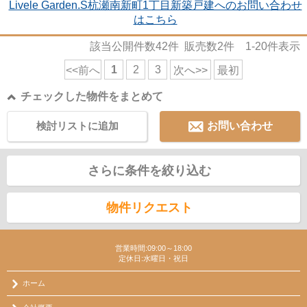
Livele Garden.S杭瀬南新町1丁目新築戸建へのお問い合わせ
はこちら
該当公開件数
42
件 販売数
2
件
1-20
件表示
1
2
3
<<前へ
次へ>>
最初
チェックした物件をまとめて
検討リストに追加
お問い合わせ
さらに条件を絞り込む
物件リクエスト
営業時間:09:00～18:00
定休日:水曜日・祝日
ホーム