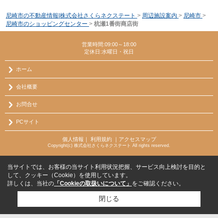
尼崎市の不動産情報|株式会社さくらネクステート
>
周辺施設案内
>
尼崎市
>
尼崎市のショッピングセンター
>
杭瀬1番街商店街
営業時間:09:00～18:00
定休日:水曜日・祝日
ホーム
会社概要
お問合せ
PCサイト
個人情報
｜
利用規約
｜
アクセスマップ
Copyright(c) 株式会社さくらネクステート All rights reserved.
当サイトでは、お客様の当サイト利用状況把握、サービス向上検討を目的と
して、クッキー（Cookie）を使用しています。
詳しくは、当社の
「Cookieの取扱いについて」
をご確認ください。
閉じる