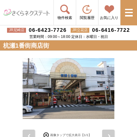
物件検索
閲覧履歴
お気に入り
06-6423-7726
06-6416-7722
JR尼崎店
JR立花店
営業時間：09:00～18:00 定休日：水曜日・祝日
杭瀬1番街商店街
前
次
画像タップで拡大表示【
1
/1】