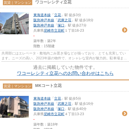
ワコーレシティ立花
賃貸｜マンション
東海道本線
「
立花
」駅 徒歩3分
阪急神戸本線
「
武庫之荘
」駅 徒歩18分
阪急神戸本線
「
塚口
」駅 徒歩27分
兵庫県
尼崎市
立花町
１丁目16-23
-
築年数：築2年
階数：15階建
共用部にはエレベータ・敷地内ごみ置き場などが揃っており、とても充実してい
ます。ニーズの高い、2023年築の物件で、オシャレな室内が魅力的。駐車場まで
10mの物件、いかがでしょうか...
過去に掲載していた物件です。
ワコーレシティ立花へのお問い合わせはこちら
MKコート立花
賃貸｜マンション
東海道本線
「
立花
」駅 徒歩5分
阪急神戸本線
「
武庫之荘
」駅 徒歩16分
阪急神戸本線
「
塚口
」駅 徒歩40分
兵庫県
尼崎市
立花町
４丁目13-23
-
築年数：築18年