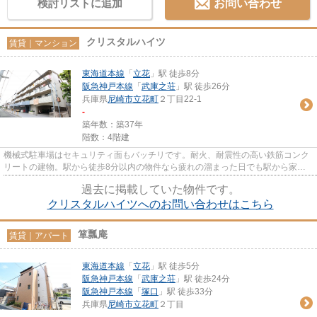
検討リストに追加
お問い合わせ
クリスタルハイツ
賃貸｜マンション
東海道本線
「
立花
」駅 徒歩8分
阪急神戸本線
「
武庫之荘
」駅 徒歩26分
兵庫県
尼崎市
立花町
２丁目22-1
-
築年数：築37年
階数：4階建
機械式駐車場はセキュリティ面もバッチリです。耐火、耐震性の高い鉄筋コンク
リートの建物。駅から徒歩8分以内の物件なら疲れの溜まった日でも駅から家ま
ですぐです。機能性やデザイン...
過去に掲載していた物件です。
クリスタルハイツへのお問い合わせはこちら
箪瓢庵
賃貸｜アパート
東海道本線
「
立花
」駅 徒歩5分
阪急神戸本線
「
武庫之荘
」駅 徒歩24分
阪急神戸本線
「
塚口
」駅 徒歩33分
兵庫県
尼崎市
立花町
２丁目