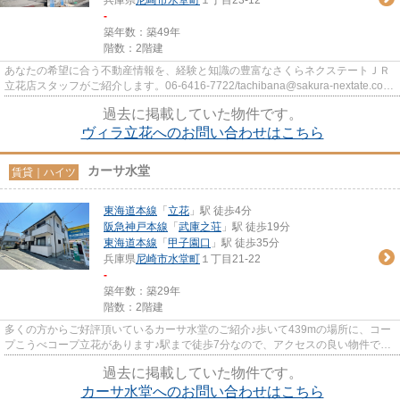
兵庫県
尼崎市
水堂町
１丁目23-12
-
築年数：築49年
階数：2階建
あなたの希望に合う不動産情報を、経験と知識の豊富なさくらネクステートＪＲ
立花店スタッフがご紹介します。06-6416-7722/tachibana@sakura-nextate.com
までご希望条件をお申し付けく...
過去に掲載していた物件です。
ヴィラ立花へのお問い合わせはこちら
カーサ水堂
賃貸｜ハイツ
東海道本線
「
立花
」駅 徒歩4分
阪急神戸本線
「
武庫之荘
」駅 徒歩19分
東海道本線
「
甲子園口
」駅 徒歩35分
兵庫県
尼崎市
水堂町
１丁目21-22
-
築年数：築29年
階数：2階建
多くの方からご好評頂いているカーサ水堂のご紹介♪歩いて439mの場所に、コー
プこうべコープ立花があります♪駅まで徒歩7分なので、アクセスの良い物件です
♪こちらのハイツは2駅が近くに...
過去に掲載していた物件です。
カーサ水堂へのお問い合わせはこちら