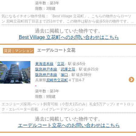
築年数：築3年
階数：3階建
気になるイチオシ物件情報：「Best Village 立花町」。こちらの物件からローソ
ン 尼崎立花町四丁目店まで251mです。この物件は駅から徒歩5分の物件です。こ
ちらの物件はマンションです...
過去に掲載していた物件です。
Best Village 立花町へのお問い合わせはこちら
エーデルコート立花
賃貸｜マンション
東海道本線
「
立花
」駅 徒歩5分
阪急神戸本線
「
武庫之荘
」駅 徒歩21分
阪急神戸本線
「
塚口
」駅 徒歩38分
兵庫県
尼崎市
立花町
４丁目4-7
-
築年数：築3年
階数：9階建
エコジョーズ採用♪ペット飼育可能（小型犬1匹のみ）礼金5万アップ♪ オートロッ
ク・エレベーター搭載 ハイグレードマンション♪
過去に掲載していた物件です。
エーデルコート立花へのお問い合わせはこちら