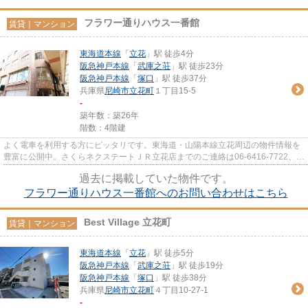
フラワー通りハウス一番館
賃貸｜マンション
東海道本線
「
立花
」駅 徒歩4分
阪急神戸本線
「
武庫之荘
」駅 徒歩23分
阪急神戸本線
「
塚口
」駅 徒歩37分
兵庫県
尼崎市
立花町
１丁目15-5
-
築年数：築26年
階数：4階建
よく電車を利用する方にピッタリです。東海道・山陽本線立花周辺の物件情報を
豊富に公開中。さくらネクステートＪＲ立花店までのご連絡は06-6416-7722、
tachibana@sakura-nextate.com...
過去に掲載していた物件です。
フラワー通りハウス一番館へのお問い合わせはこちら
Best Village 立花町
賃貸｜マンション
東海道本線
「
立花
」駅 徒歩5分
阪急神戸本線
「
武庫之荘
」駅 徒歩19分
阪急神戸本線
「
塚口
」駅 徒歩38分
兵庫県
尼崎市
立花町
４丁目10-27-1
-