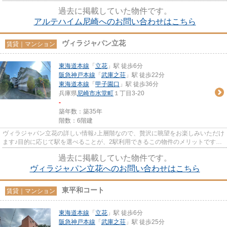
ご確認ください。
過去に掲載していた物件です。
アルテハイム尼崎へのお問い合わせはこちら
ヴィラジャパン立花
賃貸｜マンション
東海道本線
「
立花
」駅 徒歩6分
阪急神戸本線
「
武庫之荘
」駅 徒歩22分
東海道本線
「
甲子園口
」駅 徒歩36分
兵庫県
尼崎市
水堂町
１丁目3-20
-
築年数：築35年
階数：6階建
ヴィラジャパン立花の詳しい情報♪上層階なので、贅沢に眺望をお楽しみいただけ
ます♪目的に応じて駅を選べることが、2駅利用できるこの物件のメリットです♪
いつでも快適空間を味わえる...
過去に掲載していた物件です。
ヴィラジャパン立花へのお問い合わせはこちら
東平和コート
賃貸｜マンション
東海道本線
「
立花
」駅 徒歩6分
阪急神戸本線
「
武庫之荘
」駅 徒歩25分