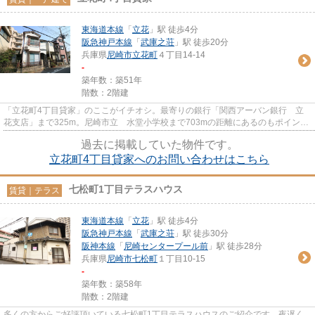
東海道本線
「
立花
」駅 徒歩4分
阪急神戸本線
「
武庫之荘
」駅 徒歩20分
兵庫県
尼崎市
立花町
４丁目14-14
-
築年数：築51年
階数：2階建
「立花町4丁目貸家」のここがイチオシ。最寄りの銀行「関西アーバン銀行 立
花支店」まで325m。尼崎市立 水堂小学校まで703mの距離にあるのもポイント
です。多くの方に好評の、駅から...
過去に掲載していた物件です。
立花町4丁目貸家へのお問い合わせはこちら
七松町1丁目テラスハウス
賃貸｜テラス
東海道本線
「
立花
」駅 徒歩4分
阪急神戸本線
「
武庫之荘
」駅 徒歩30分
阪神本線
「
尼崎センタープール前
」駅 徒歩28分
兵庫県
尼崎市
七松町
１丁目10-15
-
築年数：築58年
階数：2階建
多くの方からご好評頂いている七松町1丁目テラスハウスのご紹介です。夜遅く