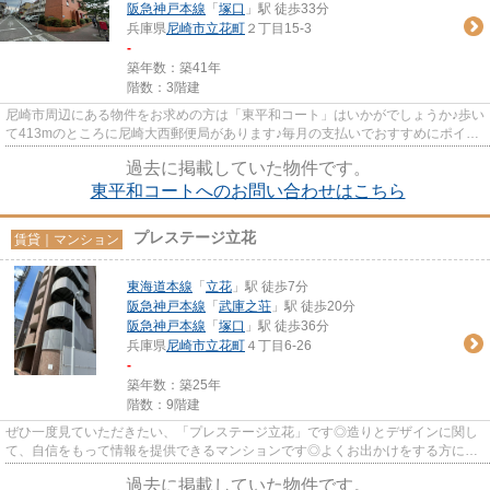
阪急神戸本線
「
塚口
」駅 徒歩33分
兵庫県
尼崎市
立花町
２丁目15-3
-
築年数：築41年
階数：3階建
尼崎市周辺にある物件をお求めの方は「東平和コート」はいかがでしょうか♪歩い
て413mのところに尼崎大西郵便局があります♪毎月の支払いでおすすめにポイン
トが貯まる♪家賃のカード払い...
過去に掲載していた物件です。
東平和コートへのお問い合わせはこちら
プレステージ立花
賃貸｜マンション
東海道本線
「
立花
」駅 徒歩7分
阪急神戸本線
「
武庫之荘
」駅 徒歩20分
阪急神戸本線
「
塚口
」駅 徒歩36分
兵庫県
尼崎市
立花町
４丁目6-26
-
築年数：築25年
階数：9階建
ぜひ一度見ていただきたい、「プレステージ立花」です◎造りとデザインに関し
て、自信をもって情報を提供できるマンションです◎よくお出かけをする方にも
便利な、2駅利用可能な物件です...
過去に掲載していた物件です。