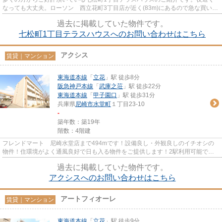
なっても大丈夫。ローソン 西立花町3丁目店が近く(83m)にあるので急な買い物
に困りにくい立地です。物件か...
過去に掲載していた物件です。
七松町1丁目テラスハウスへのお問い合わせはこちら
アクシス
賃貸｜マンション
東海道本線
「
立花
」駅 徒歩8分
阪急神戸本線
「
武庫之荘
」駅 徒歩22分
東海道本線
「
甲子園口
」駅 徒歩31分
兵庫県
尼崎市
水堂町
１丁目23-10
-
築年数：築19年
階数：4階建
フレンドマート 尼崎水堂店まで494mです！設備良し・外観良しのイチオシの
物件！住環境がよく通風良好で日も入る物件をご提供します！2駅利用可能で利
便性の高い物件です！さくらネク...
過去に掲載していた物件です。
アクシスへのお問い合わせはこちら
アートフィオーレ
賃貸｜マンション
東海道本線
「
立花
」駅 徒歩9分