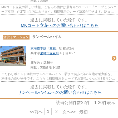
階数：3階建
MKコート立花の詳しい情報。こちらの物件は最寄りのスーパー「コープこうべコ
ープ立花」が273m以内にあります。初期費用のカード決済ができます。駅まで
歩いてアクセスできる、徒歩5分...
過去に掲載していた物件です。
MKコート立花へのお問い合わせはこちら
サンベールハイム
賃貸｜マンション
東海道本線
「
立花
」駅 徒歩2分
兵庫県
尼崎市
立花町
４丁目16-7
-
築年数：築39年
階数：3階建 地下1階
こだわりポイント満載のサンベールハイム。駅まで徒歩2分の立地が魅力的な、
利便性の高い物件です。こちらは初期費用をカードでお支払いいただけるマンシ
ョンです。造りとデザインに関...
過去に掲載していた物件です。
サンベールハイムへのお問い合わせはこちら
該当公開件数
22
件
1-20
件表示
1
2
<<前へ
次へ>>
最初