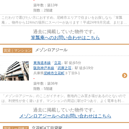
-
築年数：築13年
階数：2階建
こだわりで選びたい方におすすめ。尼崎市エリアで住まいをお探しなら「箪瓢
庵」。物件から124mの場所にスーパーがあります！平成24年9月完成、まだまだ
新しい築浅物件◎ゆったりとした...
過去に掲載していた物件です。
箪瓢庵へのお問い合わせはこちら
メゾンロアジール
賃貸｜マンション
東海道本線
「
立花
」駅 徒歩5分
阪急神戸本線
「
武庫之荘
」駅 徒歩19分
兵庫県
尼崎市
立花町
３丁目9-1
-
築年数：築36年
階数：5階建
「メゾンロアジール」のここがイチオシ。敷地内ごみ置き場があるのとないので
は、利便性が全く違います。マンションの周辺に駅が2つあり、よく電車を利用
する方にピッタリです。室内設...
過去に掲載していた物件です。
メゾンロアジールへのお問い合わせはこちら
立花町4丁目貸家
賃貸｜一戸建て