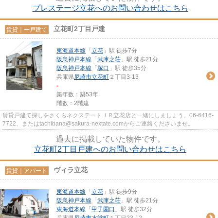
プレステージ立花へのお問い合わせはこちら
立花町2丁目戸建
賃貸｜一戸建て
東海道本線
「
立花
」駅 徒歩7分
阪急神戸本線
「
武庫之荘
」駅 徒歩21分
阪急神戸本線
「
塚口
」駅 徒歩35分
兵庫県
尼崎市
立花町
２丁目3-13
-
築年数：築53年
階数：2階建
賃貸戸建て探しをさくらネクステートＪＲ立花店と一緒にしましょう。06-6416-
7722、またはtachibana@sakura-nextate.comからご連絡くださいませ。
過去に掲載していた物件です。
立花町2丁目戸建へのお問い合わせはこちら
ヴィラ立花
賃貸｜アパート
東海道本線
「
立花
」駅 徒歩9分
阪急神戸本線
「
武庫之荘
」駅 徒歩21分
東海道本線
「
甲子園口
」駅 徒歩32分