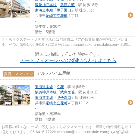
阪急神戸本線
「
武庫之荘
」駅 徒歩18分
東海道本線
「
甲子園口
」駅 徒歩35分
兵庫県
尼崎市
立花町
４丁目
-
築年数：築36年
階数：5階建
さくらネクステートＪＲ立花店には尼崎市エリアの賃貸情報が豊富にございま
す。ぜひお気軽に06-6416-7722またはtachibana@sakura-nextate.comへお問い
合わせください。
過去に掲載していた物件です。
アートフィオーレへのお問い合わせはこちら
アルテハイム尼崎
賃貸｜マンション
東海道本線
「
立花
」駅 徒歩5分
阪急神戸本線
「
武庫之荘
」駅 徒歩20分
東海道本線
「
甲子園口
」駅 徒歩35分
兵庫県
尼崎市
立花町
４丁目12-12
-
築年数：築35年
階数：4階建
お客様の様々なニーズに応えるさくらネクステートでは、豊富な物件情報を取り
揃えております。06-6416-7722/tachibana@sakura-nextate.comから物件詳細を