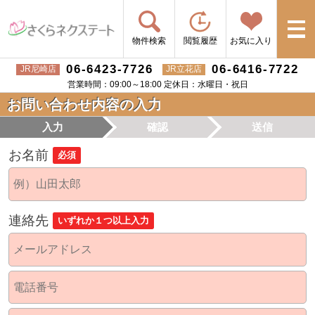
物件検索
閲覧履歴
お気に入り
06-6423-7726
06-6416-7722
JR尼崎店
JR立花店
営業時間：09:00～18:00 定休日：水曜日・祝日
お問い合わせ内容の入力
入力
確認
送信
お名前
必須
連絡先
いずれか１つ以上入力