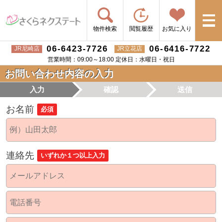
物件検索
閲覧履歴
お気に入り
06-6423-7726
06-6416-7722
JR尼崎店
JR立花店
営業時間：09:00～18:00 定休日：水曜日・祝日
お問い合わせ内容の入力
入力
確認
送信
お名前
必須
連絡先
いずれか１つ以上入力