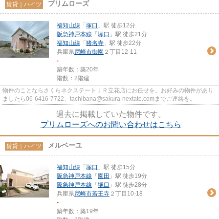
プリムローズ
賃貸｜ハイツ
福知山線
「
塚口
」駅 徒歩12分
阪急神戸本線
「
塚口
」駅 徒歩21分
福知山線
「
猪名寺
」駅 徒歩22分
兵庫県
尼崎市
御園
２丁目12-11
-
築年数：築20年
階数：2階建
物件のことならさくらネクステートＪＲ立花店にお任せを。お好みの物件があり
ましたら06-6416-7722、tachibana@sakura-nextate.comまでご連絡を。
過去に掲載していた物件です。
プリムローズへのお問い合わせはこちら
メルベーユ
賃貸｜ハイツ
福知山線
「
塚口
」駅 徒歩15分
阪急神戸本線
「
園田
」駅 徒歩19分
阪急神戸本線
「
塚口
」駅 徒歩28分
兵庫県
尼崎市
若王寺
２丁目10-18
-
築年数：築19年