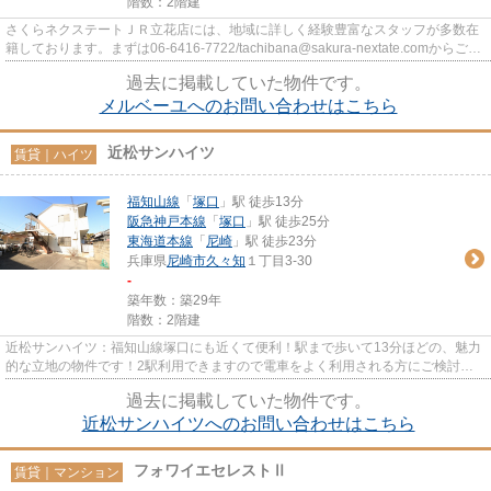
階数：2階建
さくらネクステートＪＲ立花店には、地域に詳しく経験豊富なスタッフが多数在
籍しております。まずは06-6416-7722/tachibana@sakura-nextate.comからご連
絡下さい。
過去に掲載していた物件です。
メルベーユへのお問い合わせはこちら
近松サンハイツ
賃貸｜ハイツ
福知山線
「
塚口
」駅 徒歩13分
阪急神戸本線
「
塚口
」駅 徒歩25分
東海道本線
「
尼崎
」駅 徒歩23分
兵庫県
尼崎市
久々知
１丁目3-30
-
築年数：築29年
階数：2階建
近松サンハイツ：福知山線塚口にも近くて便利！駅まで歩いて13分ほどの、魅力
的な立地の物件です！2駅利用できますので電車をよく利用される方にご検討頂
きたい物件です！初期費用のカ...
過去に掲載していた物件です。
近松サンハイツへのお問い合わせはこちら
フォワイエセレストⅡ
賃貸｜マンション