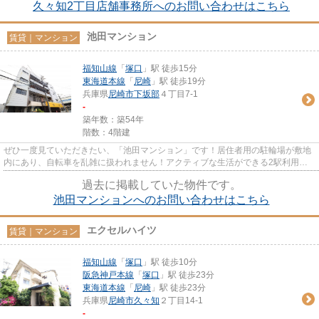
久々知2丁目店舗事務所へのお問い合わせはこちら
池田マンション
賃貸｜マンション
福知山線
「
塚口
」駅 徒歩15分
東海道本線
「
尼崎
」駅 徒歩19分
兵庫県
尼崎市
下坂部
４丁目7-1
-
築年数：築54年
階数：4階建
ぜひ一度見ていただきたい、「池田マンション」です！居住者用の駐輪場が敷地
内にあり、自転車を乱雑に扱われません！アクティブな生活ができる2駅利用可
な物件になります！ ファミリ...
過去に掲載していた物件です。
池田マンションへのお問い合わせはこちら
エクセルハイツ
賃貸｜マンション
福知山線
「
塚口
」駅 徒歩10分
阪急神戸本線
「
塚口
」駅 徒歩23分
東海道本線
「
尼崎
」駅 徒歩23分
兵庫県
尼崎市
久々知
２丁目14-1
-