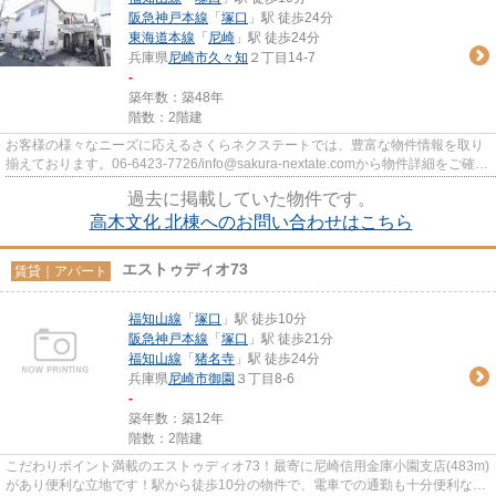
阪急神戸本線
「
塚口
」駅 徒歩24分
東海道本線
「
尼崎
」駅 徒歩24分
兵庫県
尼崎市
久々知
２丁目14-7
-
築年数：築48年
階数：2階建
お客様の様々なニーズに応えるさくらネクステートでは、豊富な物件情報を取り
揃えております。06-6423-7726/info@sakura-nextate.comから物件詳細をご確認
ください。
過去に掲載していた物件です。
高木文化 北棟へのお問い合わせはこちら
エストゥディオ73
賃貸｜アパート
福知山線
「
塚口
」駅 徒歩10分
阪急神戸本線
「
塚口
」駅 徒歩21分
福知山線
「
猪名寺
」駅 徒歩24分
兵庫県
尼崎市
御園
３丁目8-6
-
築年数：築12年
階数：2階建
こだわりポイント満載のエストゥディオ73！最寄に尼崎信用金庫小園支店(483m)
があり便利な立地です！駅から徒歩10分の物件で、電車での通勤も十分便利な立