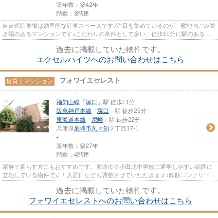
築年数：築42年
階数：3階建
自走式駐車場は効率的な駐車スペースです♪注目を集めているのが、敷地内ごみ置
き場のあるマンションです♪こだわりの条件として多い、徒歩10分に駅のある物
件です♪2駅利用可能な、利便...
過去に掲載していた物件です。
エクセルハイツへのお問い合わせはこちら
フォワイエセレスト
賃貸｜マンション
福知山線
「
塚口
」駅 徒歩11分
阪急神戸本線
「
塚口
」駅 徒歩25分
東海道本線
「
尼崎
」駅 徒歩22分
兵庫県
尼崎市
久々知
２丁目17-1
-
築年数：築27年
階数：4階建
家族で暮らす方にもおすすめです。尼崎市立小田北中学校に通学しやすい範囲に
立地している物件です！入居日なども調整させていただきます♪鉄筋コンクリート
のおすすめ物件♪日々の素敵...
過去に掲載していた物件です。
フォワイエセレストへのお問い合わせはこちら