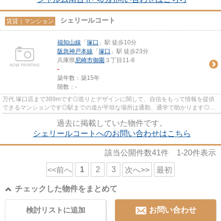
シェリールコート
賃貸｜マンション
福知山線
「
塚口
」駅 徒歩10分
阪急神戸本線
「
塚口
」駅 徒歩23分
兵庫県
尼崎市
御園
３丁目11-8
-
築年数：築15年
階数：-
万代 塚口店まで389mです◎造りとデザインに関して、自信をもって情報を提供
できるマンションです◎駅までの道が平坦な場所は通勤、通学で助かります◎こ
ちらの2011年築の物件は多くの方...
過去に掲載していた物件です。
シェリールコートへのお問い合わせはこちら
該当公開件数
41
件
1-20
件表示
1
2
3
<<前へ
次へ>>
最初
チェックした物件をまとめて
検討リストに追加
お問い合わせ