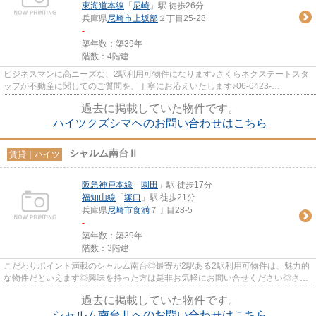
東海道本線
「
尼崎
」駅 徒歩26分
兵庫県
尼崎市
上坂部
２丁目25-28
-
築年数：築39年
階数：4階建
ビジネスマンに高ニーズな、2駅利用可物件になります♪さくらネクステートスタ
ッフが不動産に関してのご質問を、丁寧にお応えいたします♪06-6423-
7726/info@sakura-nextate.comまでお気...
過去に掲載していた物件です。
ハイツクズシマへのお問い合わせはこちら
シャルム南台Ⅱ
賃貸｜ハイツ
阪急神戸本線
「
園田
」駅 徒歩17分
福知山線
「
塚口
」駅 徒歩21分
兵庫県
尼崎市
食満
７丁目28-5
-
築年数：築39年
階数：3階建
こだわりポイント満載のシャルム南台◎最寄が2駅ある2駅利用可物件は、魅力的
な物件だといえます◎興味を持った方は是非お気軽にお問い合せください◎さく
らネクステートの連絡先はこちら...
過去に掲載していた物件です。
シャルム南台Ⅱへのお問い合わせはこちら