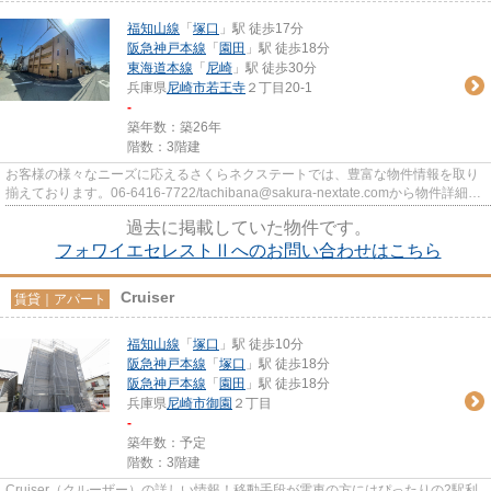
福知山線
「
塚口
」駅 徒歩17分
阪急神戸本線
「
園田
」駅 徒歩18分
東海道本線
「
尼崎
」駅 徒歩30分
兵庫県
尼崎市
若王寺
２丁目20-1
-
築年数：築26年
階数：3階建
お客様の様々なニーズに応えるさくらネクステートでは、豊富な物件情報を取り
揃えております。06-6416-7722/tachibana@sakura-nextate.comから物件詳細を
ご確認ください。
過去に掲載していた物件です。
フォワイエセレストⅡへのお問い合わせはこちら
Cruiser
賃貸｜アパート
福知山線
「
塚口
」駅 徒歩10分
阪急神戸本線
「
塚口
」駅 徒歩18分
阪急神戸本線
「
園田
」駅 徒歩18分
兵庫県
尼崎市
御園
２丁目
-
築年数：予定
階数：3階建
Cruiser（クルーザー）の詳しい情報！移動手段が電車の方にはぴったりの2駅利