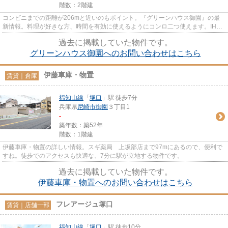
階数：2階建
コンビニまでの距離が206mと近いのもポイント。『グリーンハウス御園』の最
新情報。料理が好きな方、時間を有効に使えるようにコンロ二つ使えます。IHキ
ッチンならふき取りで掃除OK。...
過去に掲載していた物件です。
グリーンハウス御園へのお問い合わせはこちら
伊藤車庫・物置
賃貸｜倉庫
福知山線
「
塚口
」駅 徒歩7分
兵庫県
尼崎市
御園
３丁目1
-
築年数：築52年
階数：1階建
伊藤車庫・物置の詳しい情報。スギ薬局 上坂部店まで97mにあるので、便利で
すね。徒歩でのアクセスも快適な、7分に駅が立地する物件です。
過去に掲載していた物件です。
伊藤車庫・物置へのお問い合わせはこちら
フレアージュ塚口
賃貸｜店舗一部
福知山線
「
塚口
」駅 徒歩10分