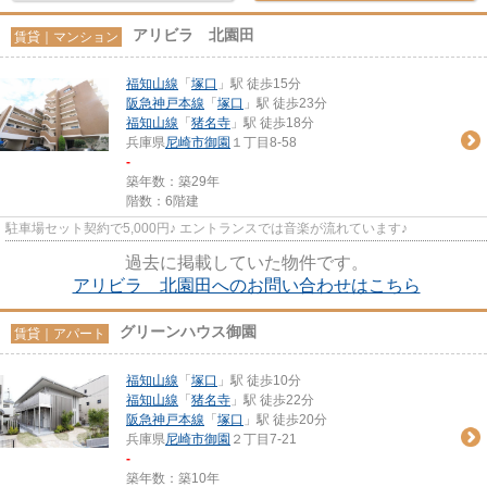
アリビラ 北園田
賃貸｜マンション
福知山線
「
塚口
」駅 徒歩15分
阪急神戸本線
「
塚口
」駅 徒歩23分
福知山線
「
猪名寺
」駅 徒歩18分
兵庫県
尼崎市
御園
１丁目8-58
-
築年数：築29年
階数：6階建
駐車場セット契約で5,000円♪ エントランスでは音楽が流れています♪
過去に掲載していた物件です。
アリビラ 北園田へのお問い合わせはこちら
グリーンハウス御園
賃貸｜アパート
福知山線
「
塚口
」駅 徒歩10分
福知山線
「
猪名寺
」駅 徒歩22分
阪急神戸本線
「
塚口
」駅 徒歩20分
兵庫県
尼崎市
御園
２丁目7-21
-
築年数：築10年