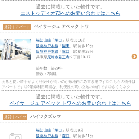
地です！ありかなしでは大き...
過去に掲載していた物件です。
エストゥディオ73へのお問い合わせはこちら
ペイサージュ アベック トワ
賃貸｜アパート
福知山線
「
塚口
」駅 徒歩16分
阪急神戸本線
「
園田
」駅 徒歩19分
阪急神戸本線
「
塚口
」駅 徒歩28分
兵庫県
尼崎市
若王寺
２丁目10-17
-
築年数：築29年
階数：2階建
あると使い勝手がよく利便性が高いのが敷地内ごみ置き場です◎こちらの物件は
アパートです◎2沿線利用可能な、利便性の高い立地の物件です◎さくらネクス
テートＪＲ立花店には、地域に詳...
過去に掲載していた物件です。
ペイサージュ アベック トワへのお問い合わせはこちら
ハイツクズシマ
賃貸｜ハイツ
福知山線
「
塚口
」駅 徒歩9分
阪急神戸本線
「
塚口
」駅 徒歩21分