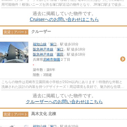
用可能物件！根強いニーズを誇る塚口駅近辺の物件となり、JR塚口駅まで徒歩10
分で通えます。設備も充実し...
過去に掲載していた物件です。
Cruiserへのお問い合わせはこちら
クルーザー
賃貸｜アパート
福知山線
「
塚口
」駅 徒歩10分
阪急神戸本線
「
塚口
」駅 徒歩18分
阪急神戸本線
「
園田
」駅 徒歩18分
兵庫県
尼崎市
御園
２丁目
-
築年数：築6年
階数：3階建
こちらの物件は尼崎市立園田南小学校が292m以内にあります！特徴的な外観と
洗練された設計の内装を持つデザイナーズ！周辺環境も良好で、魅力的な住環境
のある、2020年築の物件です！2...
過去に掲載していた物件です。
クルーザーへのお問い合わせはこちら
高木文化 北棟
賃貸｜アパート
福知山線
「
塚口
」駅 徒歩10分