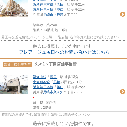
阪急神戸本線
「
園田
」駅 徒歩21分
阪急神戸本線
「
塚口
」駅 徒歩22分
兵庫県
尼崎市
上坂部
３丁目11
-
築年数：築25年
階数：13階建 地下1階
若王寺交差点角地フレアージュ塚口1階店舗♪造作等お気軽にご相談ください♪
過去に掲載していた物件です。
フレアージュ塚口へのお問い合わせはこちら
久々知2丁目店舗事務所
賃貸｜店舗事務所
福知山線
「
塚口
」駅 徒歩13分
東海道本線
「
尼崎
」駅 徒歩21分
阪急神戸本線
「
塚口
」駅 徒歩25分
兵庫県
尼崎市
久々知
２丁目25-17
-
築年数：築47年
階数：2階建
整骨院の居抜きです♪残置物等お気軽にお問合せください♪
過去に掲載していた物件です。