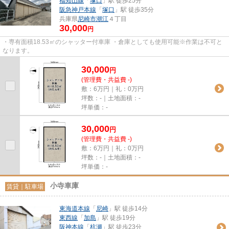
福知山線
「
塚口
」駅 徒歩25分
阪急神戸本線
「
塚口
」駅 徒歩35分
兵庫県
尼崎市
潮江
４丁目
30,000
円
・専有面積18.53㎡のシャッター付車庫 ・倉庫としても使用可能※作業は不可と
なります。
30,000
円
(管理費・共益費 -)
敷：6万円｜礼：0万円
坪数：-｜土地面積：-
坪単価：-
30,000
円
(管理費・共益費 -)
敷：6万円｜礼：0万円
坪数：-｜土地面積：-
坪単価：-
小寺車庫
賃貸｜駐車場
東海道本線
「
尼崎
」駅 徒歩14分
東西線
「
加島
」駅 徒歩19分
阪神本線
「
杭瀬
」駅 徒歩23分