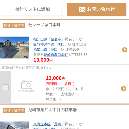
検討リストに追加
お問い合わせ
セレーノ塚口本町
賃貸｜駐車場
福知山線
「
猪名寺
」駅 徒歩10分
阪急神戸本線
「
塚口
」駅 徒歩12分
福知山線
「
塚口
」駅 徒歩16分
兵庫県
尼崎市
塚口本町
３丁目32-38
13,000
円
新築物件敷地内青空駐車場です♪
13,000
円
(管理費・共益費 -)
敷：2.6万円｜礼：0ヶ月
坪数：-｜土地面積：-
坪単価：-
尼崎市潮江４丁目の駐車場
賃貸｜駐車場
東海道本線
「
尼崎
」駅 徒歩13分