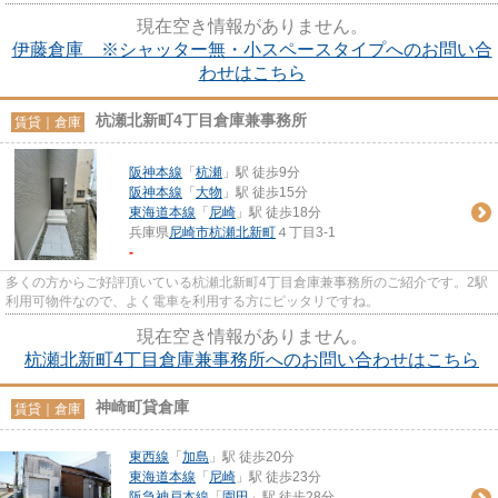
現在空き情報がありません。
伊藤倉庫 ※シャッター無・小スペースタイプへのお問い合
わせはこちら
杭瀬北新町4丁目倉庫兼事務所
賃貸｜倉庫
阪神本線
「
杭瀬
」駅 徒歩9分
阪神本線
「
大物
」駅 徒歩15分
東海道本線
「
尼崎
」駅 徒歩18分
兵庫県
尼崎市
杭瀬北新町
４丁目3-1
-
多くの方からご好評頂いている杭瀬北新町4丁目倉庫兼事務所のご紹介です。2駅
利用可物件なので、よく電車を利用する方にピッタリですね。
現在空き情報がありません。
杭瀬北新町4丁目倉庫兼事務所へのお問い合わせはこちら
神崎町貸倉庫
賃貸｜倉庫
東西線
「
加島
」駅 徒歩20分
東海道本線
「
尼崎
」駅 徒歩23分
阪急神戸本線
「
園田
」駅 徒歩28分