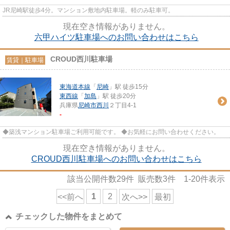
JR尼崎駅徒歩4分。マンション敷地内駐車場。軽のみ駐車可。
現在空き情報がありません。
六甲ハイツ駐車場へのお問い合わせはこちら
CROUD西川駐車場
賃貸｜駐車場
東海道本線
「
尼崎
」駅 徒歩15分
東西線
「
加島
」駅 徒歩20分
兵庫県
尼崎市
西川
２丁目4-1
-
◆築浅マンション駐車場ご利用可能です。 ◆お気軽にお問い合わせください。
現在空き情報がありません。
CROUD西川駐車場へのお問い合わせはこちら
該当公開件数
29
件 販売数
3
件
1-20
件表示
1
2
<<前へ
次へ>>
最初
チェックした物件をまとめて