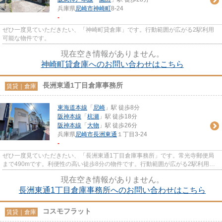
兵庫県
尼崎市
神崎町
8-24
-
ぜひ一度見ていただきたい、「神崎町貸倉庫」です。行動範囲が広がる2駅利用
可能な物件です。
現在空き情報がありません。
神崎町貸倉庫へのお問い合わせはこちら
長洲東通1丁目倉庫事務所
賃貸｜倉庫
東海道本線
「
尼崎
」駅 徒歩8分
阪神本線
「
杭瀬
」駅 徒歩18分
阪神本線
「
大物
」駅 徒歩26分
兵庫県
尼崎市
長洲東通
１丁目3-24
-
ぜひ一度見ていただきたい、「長洲東通1丁目倉庫事務所」です。常光寺郵便局
まで490mです。利便性の高い徒歩8分の物件です。行動範囲が広がる2駅利用可
能な物件です。
現在空き情報がありません。
長洲東通1丁目倉庫事務所へのお問い合わせはこちら
コスモフラット
賃貸｜倉庫