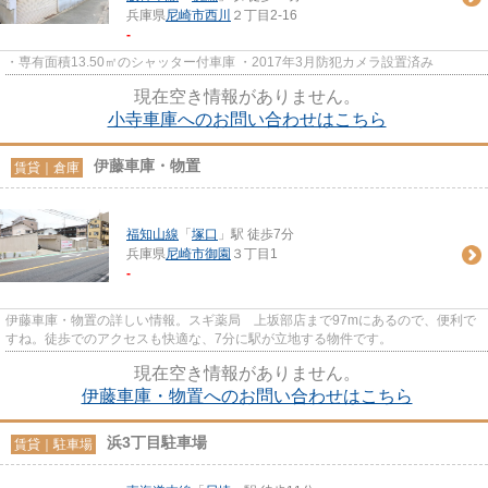
兵庫県
尼崎市
西川
２丁目2-16
-
・専有面積13.50㎡のシャッター付車庫 ・2017年3月防犯カメラ設置済み
現在空き情報がありません。
小寺車庫へのお問い合わせはこちら
伊藤車庫・物置
賃貸｜倉庫
福知山線
「
塚口
」駅 徒歩7分
兵庫県
尼崎市
御園
３丁目1
-
伊藤車庫・物置の詳しい情報。スギ薬局 上坂部店まで97mにあるので、便利で
すね。徒歩でのアクセスも快適な、7分に駅が立地する物件です。
現在空き情報がありません。
伊藤車庫・物置へのお問い合わせはこちら
浜3丁目駐車場
賃貸｜駐車場