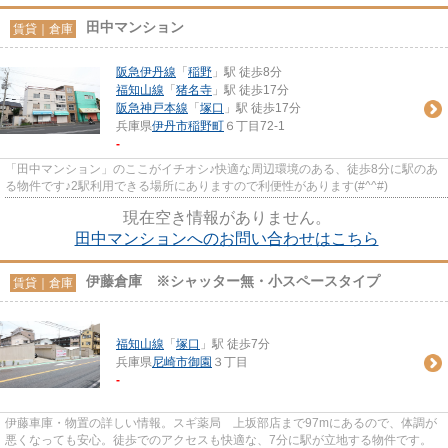
田中マンション
賃貸｜倉庫
阪急伊丹線
「
稲野
」駅 徒歩8分
福知山線
「
猪名寺
」駅 徒歩17分
阪急神戸本線
「
塚口
」駅 徒歩17分
兵庫県
伊丹市
稲野町
６丁目72-1
-
「田中マンション」のここがイチオシ♪快適な周辺環境のある、徒歩8分に駅のあ
る物件です♪2駅利用できる場所にありますので利便性があります(#^^#)
現在空き情報がありません。
田中マンションへのお問い合わせはこちら
伊藤倉庫 ※シャッター無・小スペースタイプ
賃貸｜倉庫
福知山線
「
塚口
」駅 徒歩7分
兵庫県
尼崎市
御園
３丁目
-
伊藤車庫・物置の詳しい情報。スギ薬局 上坂部店まで97mにあるので、体調が
悪くなっても安心。徒歩でのアクセスも快適な、7分に駅が立地する物件です。