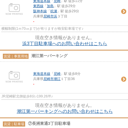
東海道本線
「
尼崎
」駅 徒歩11分
東西線
「
加島
」駅 徒歩29分
阪神本線
「
杭瀬
」駅 徒歩29分
兵庫県
尼崎市
浜
３丁目
-
横幅制限(1ｍ70㎝まで)が有りますが格安駐車場です♪
現在空き情報がありません。
浜3丁目駐車場へのお問い合わせはこちら
潮江第一パーキング
賃貸｜事業用地
東海道本線
「
尼崎
」駅 徒歩8分
兵庫県
尼崎市
潮江
１丁目36
-
JR尼崎駅北側徒歩8分♪199.26坪♪
現在空き情報がありません。
潮江第一パーキングへのお問い合わせはこちら
⑦長洲東通3丁目駐車場
賃貸｜駐車場