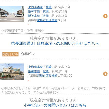
東海道本線
「
尼崎
」駅 徒歩15分
阪神本線
「
杭瀬
」駅 徒歩13分
阪神本線
「
大物
」駅 徒歩16分
兵庫県
尼崎市
長洲東通
３丁目
-
☆長洲東通3丁目・月極駐車場☆
現在空き情報がありません。
⑦長洲東通3丁目駐車場へのお問い合わせはこちら
心幸ビル
賃貸｜ビル
東海道本線
「
尼崎
」駅 徒歩15分
阪神本線
「
尼崎
」駅 徒歩18分
兵庫県
尼崎市
西長洲町
１丁目3-20
-
心幸ビルの詳しい情報！平成25年築！荷物用エレベーターあります。2駅利用で
きる立地となっていて、アクセスが便利です！
現在空き情報がありません。
心幸ビルへのお問い合わせはこちら