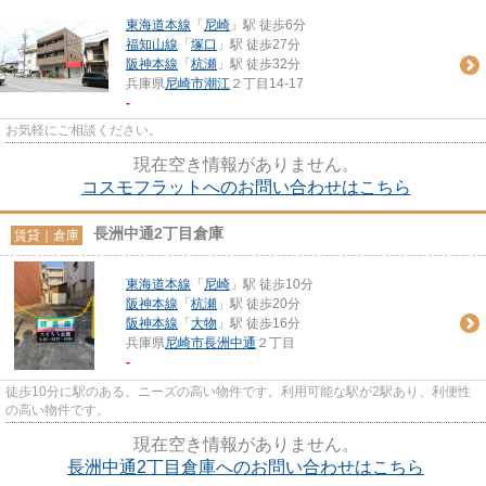
東海道本線
「
尼崎
」駅 徒歩6分
福知山線
「
塚口
」駅 徒歩27分
阪神本線
「
杭瀬
」駅 徒歩32分
兵庫県
尼崎市
潮江
２丁目14-17
-
お気軽にご相談ください。
現在空き情報がありません。
コスモフラットへのお問い合わせはこちら
長洲中通2丁目倉庫
賃貸｜倉庫
東海道本線
「
尼崎
」駅 徒歩10分
阪神本線
「
杭瀬
」駅 徒歩20分
阪神本線
「
大物
」駅 徒歩16分
兵庫県
尼崎市
長洲中通
２丁目
-
徒歩10分に駅のある、ニーズの高い物件です。利用可能な駅が2駅あり、利便性
の高い物件です。
現在空き情報がありません。
長洲中通2丁目倉庫へのお問い合わせはこちら