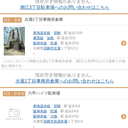
現在空き情報がありません。
潮江3丁目駐車場へのお問い合わせはこちら
次屋1丁目事務所倉庫
賃貸｜倉庫
東海道本線
「
尼崎
」駅 徒歩15分
東西線
「
加島
」駅 徒歩23分
阪神本線
「
杭瀬
」駅 徒歩25分
兵庫県
尼崎市
次屋
１丁目12-1
-
こだわりポイント満載の次屋1丁目事務所倉庫。3駅以上利用可なので電車での移
動が便利です。
現在空き情報がありません。
次屋1丁目事務所倉庫へのお問い合わせはこちら
六甲ハイツ駐車場
賃貸｜駐車場
東海道本線
「
尼崎
」駅 徒歩4分
阪神本線
「
杭瀬
」駅 徒歩24分
阪神本線
「
大物
」駅 徒歩24分
兵庫県
尼崎市
長洲本通
１丁目6-8
-