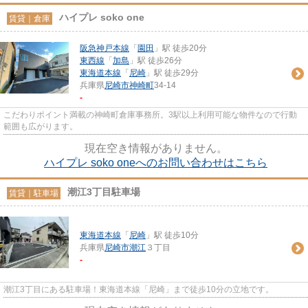
ハイプレ soko one
賃貸｜倉庫
阪急神戸本線
「
園田
」駅 徒歩20分
東西線
「
加島
」駅 徒歩26分
東海道本線
「
尼崎
」駅 徒歩29分
兵庫県
尼崎市
神崎町
34-14
-
こだわりポイント満載の神崎町倉庫事務所。3駅以上利用可能な物件なので行動
範囲も広がります。
現在空き情報がありません。
ハイプレ soko oneへのお問い合わせはこちら
潮江3丁目駐車場
賃貸｜駐車場
東海道本線
「
尼崎
」駅 徒歩10分
兵庫県
尼崎市
潮江
３丁目
-
潮江3丁目にある駐車場！東海道本線「尼崎」まで徒歩10分の立地です。