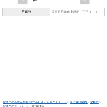
所在地
兵庫県尼崎市上坂部１丁目４－１
尼崎市の不動産情報|株式会社さくらネクステート
>
周辺施設案内
>
尼崎市
>
尼崎市のスーパー
>
万代 塚口店