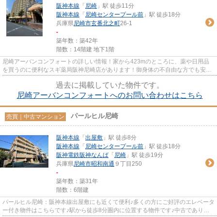
阪神本線
「
尼崎
」駅 徒歩11分
阪神本線
「
尼崎センタープール前
」駅 徒歩18分
兵庫県
尼崎市
玄番北之町
26-1
-
築年数：築42年
階数：14階建 地下1階
尼崎アーバンコンフォートの詳しい情報！家から423mのところに、薬や日用品
を買うのに便利なスギ薬局阪神尼崎店があります！御身体の不自由な方でも安心
のエレベーター付きの物件です...
過去に掲載していた物件です。
尼崎アーバンコンフォートへのお問い合わせはこちら
パールヒル尼崎
売買｜中古マンション
阪神本線
「
出屋敷
」駅 徒歩8分
阪神本線
「
尼崎センタープール前
」駅 徒歩18分
阪神電鉄阪神なんば
「
尼崎
」駅 徒歩19分
兵庫県
尼崎市
昭和南通
９丁目250
-
築年数：築31年
階数：6階建
パールヒル尼崎：阪神本線出屋敷にも近くて便利♪多くの方にご好評のエレベータ
ー付き物件はこちらです♪駅から徒歩8分圏内に位置する物件です♪中古でありな