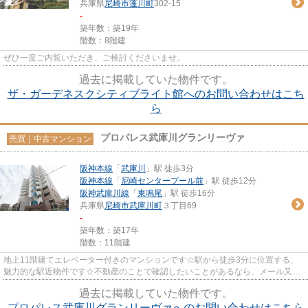
兵庫県
尼崎市
蓬川町
302-15
-
築年数：築19年
階数：8階建
ぜひ一度ご内覧いただき、ご検討くださいませ。
過去に掲載していた物件です。
ザ・ガーデネスクシティブライト館へのお問い合わせはこち
ら
プロパレス武庫川グランリーヴァ
売買｜中古マンション
阪神本線
「
武庫川
」駅 徒歩3分
阪神本線
「
尼崎センタープール前
」駅 徒歩12分
阪神武庫川線
「
東鳴尾
」駅 徒歩16分
兵庫県
尼崎市
武庫川町
３丁目69
-
築年数：築17年
階数：11階建
地上11階建てエレベーター付きのマンションです☆駅から徒歩3分に位置する、
魅力的な駅近物件です☆不動産のことで確認したいことがあるなら、メール又は
お電話にてご連絡ください☆当社...
過去に掲載していた物件です。
プロパレス武庫川グランリーヴァへのお問い合わせはこちら