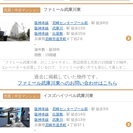
ファミール武庫川東
売買｜中古マンション
阪神本線
「
尼崎センタープール前
」駅 徒歩6分
阪神本線
「
武庫川
」駅 徒歩13分
阪神本線
「
出屋敷
」駅 徒歩15分
兵庫県
尼崎市
道意町
６丁目2-6
-
築年数：築38年
階数：15階建
「ファミール武庫川東」のここがイチオシ。周辺環境も充実の15階建ての物件。
エレベーターを設置しているので、ファミリーが多い方でも安心して暮らすこと
ができます。きれいで便利な...
過去に掲載していた物件です。
ファミール武庫川東へのお問い合わせはこちら
イスズハイツベル武庫川東
売買｜中古マンション
阪神本線
「
尼崎センタープール前
」駅 徒歩3分
阪神本線
「
出屋敷
」駅 徒歩14分
阪神本線
「
武庫川
」駅 徒歩13分
兵庫県
尼崎市
道意町
４丁目37-1
-