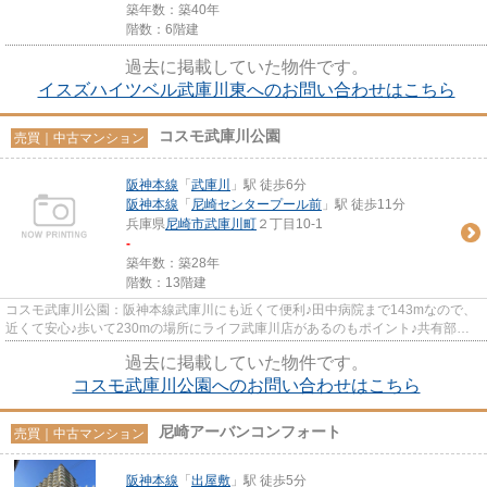
築年数：築40年
階数：6階建
過去に掲載していた物件です。
イスズハイツベル武庫川東へのお問い合わせはこちら
コスモ武庫川公園
売買｜中古マンション
阪神本線
「
武庫川
」駅 徒歩6分
阪神本線
「
尼崎センタープール前
」駅 徒歩11分
兵庫県
尼崎市
武庫川町
２丁目10-1
-
築年数：築28年
階数：13階建
コスモ武庫川公園：阪神本線武庫川にも近くて便利♪田中病院まで143mなので、
近くて安心♪歩いて230mの場所にライフ武庫川店があるのもポイント♪共有部分
も清潔感があり、綺麗な中古マン...
過去に掲載していた物件です。
コスモ武庫川公園へのお問い合わせはこちら
尼崎アーバンコンフォート
売買｜中古マンション
阪神本線
「
出屋敷
」駅 徒歩5分