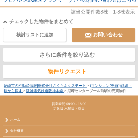
該当公開件数
8
棟
1-8
棟表示
チェックした物件をまとめて
検討リストに追加
お問い合わせ
さらに条件を絞り込む
物件リクエスト
尼崎市の不動産情報|株式会社さくらネクステート
>
(マンション(売買))路線・
駅から探す
>
阪神電気鉄道阪神本線
>
尼崎センタープール前駅の売買物件
営業時間:09:00～18:00
定休日:水曜日・祝日
ホーム
会社概要