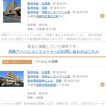
阪神本線
「
出屋敷
」駅 徒歩5分
阪神本線
「
尼崎
」駅 徒歩11分
阪神本線
「
尼崎センタープール前
」駅 徒歩18分
兵庫県
尼崎市
玄番北之町
26-1
-
築年数：築42年
階数：14階建 地下1階
尼崎アーバンコンフォートの詳しい情報！家から423mのところに、薬や日用品
を買うのに便利なスギ薬局阪神尼崎店があります！御身体の不自由な方でも安心
のエレベーター付きの物件です...
過去に掲載していた物件です。
尼崎アーバンコンフォートへのお問い合わせはこちら
パールヒル尼崎
売買｜中古マンション
阪神本線
「
出屋敷
」駅 徒歩8分
阪神本線
「
尼崎センタープール前
」駅 徒歩18分
阪神電鉄阪神なんば
「
尼崎
」駅 徒歩19分
兵庫県
尼崎市
昭和南通
９丁目250
-
築年数：築31年
階数：6階建
パールヒル尼崎：阪神本線出屋敷にも近くて便利♪多くの方にご好評のエレベータ