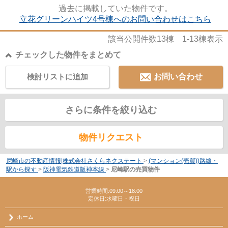
ょうか◎こだわりの条件やご要...
過去に掲載していた物件です。
立花グリーンハイツ4号棟へのお問い合わせはこちら
該当公開件数
13
棟
1-13
棟表示
チェックした物件をまとめて
検討リストに追加
お問い合わせ
さらに条件を絞り込む
物件リクエスト
尼崎市の不動産情報|株式会社さくらネクステート
>
(マンション(売買))路線・
駅から探す
>
阪神電気鉄道阪神本線
>
尼崎駅の売買物件
営業時間:09:00～18:00
定休日:水曜日・祝日
ホーム