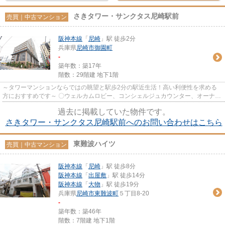
さきタワー・サンクタス尼崎駅前
売買｜中古マンション
阪神本線
「
尼崎
」駅 徒歩2分
兵庫県
尼崎市
御園町
-
築年数：築17年
階数：29階建 地下1階
～タワーマンションならではの眺望と駅歩2分の駅近生活！高い利便性を求める
方におすすめです～ 〇ウェルカムロビー、コンシェルジュカウンター、オーナー
ズラウンジ完備〇 ・南向きで...
過去に掲載していた物件です。
さきタワー・サンクタス尼崎駅前へのお問い合わせはこちら
東難波ハイツ
売買｜中古マンション
阪神本線
「
尼崎
」駅 徒歩8分
阪神本線
「
出屋敷
」駅 徒歩14分
阪神本線
「
大物
」駅 徒歩19分
兵庫県
尼崎市
東難波町
５丁目8-20
-
築年数：築46年
階数：7階建 地下1階