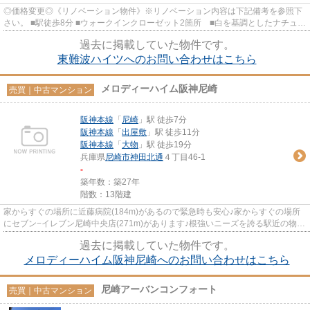
◎価格変更◎《リノベーション物件》※リノベーション内容は下記備考を参照下
さい。 ■駅徒歩8分 ■ウォークインクローゼット2箇所 ■白を基調としたナチュラ
ルな内装に仕上がりました ■各...
過去に掲載していた物件です。
東難波ハイツへのお問い合わせはこちら
メロディーハイム阪神尼崎
売買｜中古マンション
阪神本線
「
尼崎
」駅 徒歩7分
阪神本線
「
出屋敷
」駅 徒歩11分
阪神本線
「
大物
」駅 徒歩19分
兵庫県
尼崎市
神田北通
４丁目46-1
-
築年数：築27年
階数：13階建
家からすぐの場所に近藤病院(184m)があるので緊急時も安心♪家からすぐの場所
にセブン−イレブン尼崎中央店(271m)があります♪根強いニーズを誇る駅近の物件
となり、徒歩7分に駅がありま...
過去に掲載していた物件です。
メロディーハイム阪神尼崎へのお問い合わせはこちら
尼崎アーバンコンフォート
売買｜中古マンション