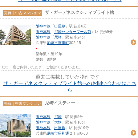
ザ・ガーデネスクシティブライト館
売買｜中古マンション
阪神本線
「
出屋敷
」駅 徒歩6分
阪神本線
「
尼崎センタープール前
」駅 徒歩9分
阪神本線
「
尼崎
」駅 徒歩24分
兵庫県
尼崎市
蓬川町
302-15
-
築年数：築19年
階数：8階建
ぜひ一度ご内覧いただき、ご検討くださいませ。
過去に掲載していた物件です。
ザ・ガーデネスクシティブライト館へのお問い合わせはこち
ら
尼崎イスティー
売買｜中古マンション
阪神本線
「
尼崎
」駅 徒歩5分
阪神本線
「
大物
」駅 徒歩10分
阪神本線
「
出屋敷
」駅 徒歩19分
兵庫県
尼崎市
昭和通
２丁目6-30