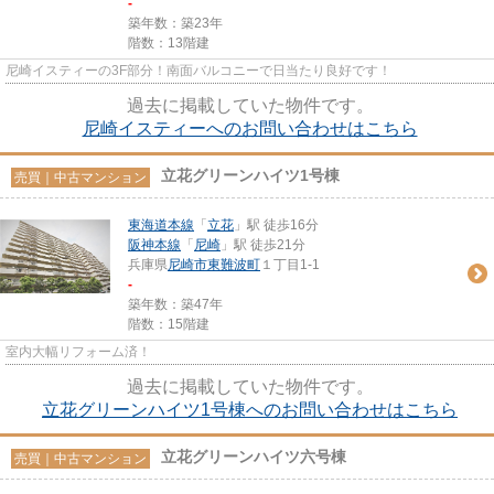
-
築年数：築23年
階数：13階建
尼崎イスティーの3F部分！南面バルコニーで日当たり良好です！
過去に掲載していた物件です。
尼崎イスティーへのお問い合わせはこちら
立花グリーンハイツ1号棟
売買｜中古マンション
東海道本線
「
立花
」駅 徒歩16分
阪神本線
「
尼崎
」駅 徒歩21分
兵庫県
尼崎市
東難波町
１丁目1-1
-
築年数：築47年
階数：15階建
室内大幅リフォーム済！
過去に掲載していた物件です。
立花グリーンハイツ1号棟へのお問い合わせはこちら
立花グリーンハイツ六号棟
売買｜中古マンション