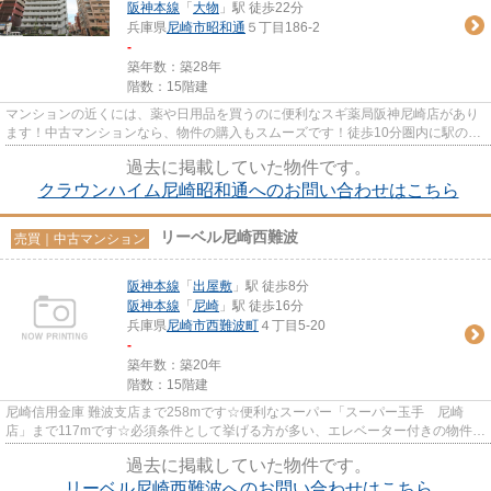
阪神本線
「
大物
」駅 徒歩22分
兵庫県
尼崎市
昭和通
５丁目186-2
-
築年数：築28年
階数：15階建
マンションの近くには、薬や日用品を買うのに便利なスギ薬局阪神尼崎店があり
ます！中古マンションなら、物件の購入もスムーズです！徒歩10分圏内に駅のあ
る物件です！不動産のご購入...
過去に掲載していた物件です。
クラウンハイム尼崎昭和通へのお問い合わせはこちら
リーベル尼崎西難波
売買｜中古マンション
阪神本線
「
出屋敷
」駅 徒歩8分
阪神本線
「
尼崎
」駅 徒歩16分
兵庫県
尼崎市
西難波町
４丁目5-20
-
築年数：築20年
階数：15階建
尼崎信用金庫 難波支店まで258mです☆便利なスーパー「スーパー玉手 尼崎
店」まで117mです☆必須条件として挙げる方が多い、エレベーター付きの物件で
す☆駅徒歩8分の物件です☆当社オス...
過去に掲載していた物件です。
リーベル尼崎西難波へのお問い合わせはこちら