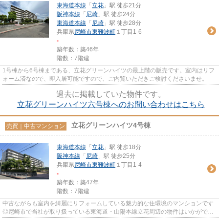
東海道本線
「
立花
」駅 徒歩21分
阪神本線
「
尼崎
」駅 徒歩24分
東海道本線
「
尼崎
」駅 徒歩28分
兵庫県
尼崎市
東難波町
１丁目1-6
-
築年数：築46年
階数：7階建
1号棟から6号棟まである、立花グリーンハイツの最上階の販売です。室内はリフ
ォーム済なので、即入居可能ですので、ご内覧いただきご検討くださいませ。
過去に掲載していた物件です。
立花グリーンハイツ六号棟へのお問い合わせはこちら
立花グリーンハイツ4号棟
売買｜中古マンション
東海道本線
「
立花
」駅 徒歩18分
阪神本線
「
尼崎
」駅 徒歩25分
兵庫県
尼崎市
東難波町
１丁目1-4
-
築年数：築47年
階数：7階建
中古ながらも室内を綺麗にリフォームしている魅力的な住環境のマンションです
◎尼崎市で当社が取り扱っている東海道・山陽本線立花周辺の物件はいかがでし