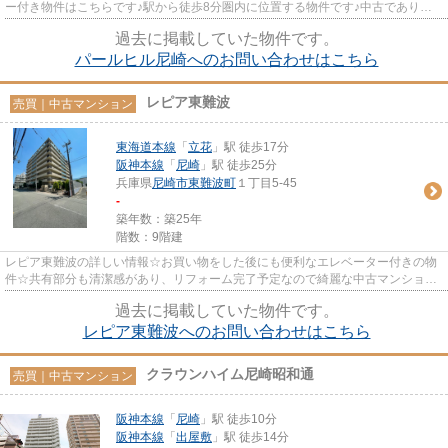
ー付き物件はこちらです♪駅から徒歩8分圏内に位置する物件です♪中古でありな
がら、室内もきれいな一押し...
過去に掲載していた物件です。
パールヒル尼崎へのお問い合わせはこちら
レピア東難波
売買｜中古マンション
東海道本線
「
立花
」駅 徒歩17分
阪神本線
「
尼崎
」駅 徒歩25分
兵庫県
尼崎市
東難波町
１丁目5-45
-
築年数：築25年
階数：9階建
レピア東難波の詳しい情報☆お買い物をした後にも便利なエレベーター付きの物
件☆共有部分も清潔感があり、リフォーム完了予定なので綺麗な中古マンション
です☆尼崎市の不動産情報をお求...
過去に掲載していた物件です。
レピア東難波へのお問い合わせはこちら
クラウンハイム尼崎昭和通
売買｜中古マンション
阪神本線
「
尼崎
」駅 徒歩10分
阪神本線
「
出屋敷
」駅 徒歩14分