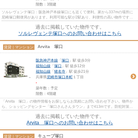
階数：3階建
ソルレヴェンテ塚口：阪急神戸本線塚口にも近くて便利。家から337mの場所に
尼崎塚口郵便局があります。利用可能な駅が2駅あり、利便性の高い物件です。
あると使い勝手がよく利便性が高...
過去に掲載していた物件です。
ソルレヴェンテ塚口へのお問い合わせはこちら
Arvita 塚口
賃貸｜マンション
阪急神戸本線
「
塚口
」駅 徒歩3分
福知山線
「
塚口
」駅 徒歩12分
福知山線
「
猪名寺
」駅 徒歩21分
兵庫県
尼崎市
塚口本町
１丁目
-
築年数：予定
階数：4階建
「Arvita 塚口」の物件情報をお探しならお気軽にお問い合わせ下さい。物件か
ら、ショッピングセンター「塚口さんさんタウン」まで413mです。防犯対策も
バッチリなマンションタイプの...
過去に掲載していた物件です。
Arvita 塚口へのお問い合わせはこちら
キューブ塚口
賃貸｜マンション