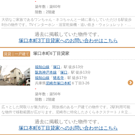
-
築年数：築60年
階数：2階建
大切なご家族であるワンちゃん・ネコちゃんと一緒に暮らしていただける駅徒歩
8分の物件です。TVインターホン・浴室乾燥機・追い炊き・ウォシュレット・湯
沸し器などがございます。全居...
過去に掲載していた物件です。
塚口本町3丁目貸家へのお問い合わせはこちら
塚口本町6丁目貸家
賃貸｜一戸建て
福知山線
「
塚口
」駅 徒歩13分
阪急神戸本線
「
塚口
」駅 徒歩13分
福知山線
「
猪名寺
」駅 徒歩17分
兵庫県
尼崎市
塚口本町
６丁目3-26
-
築年数：築56年
階数：2階建
広々とした間取りが魅力的な、開放感のある一戸建ての物件です。2駅利用可能
な物件で移動範囲が広がります。尼崎市に特化したさくらネクステートＪＲ立花
店は賃貸情報を豊富に取り揃え...
過去に掲載していた物件です。
塚口本町6丁目貸家へのお問い合わせはこちら