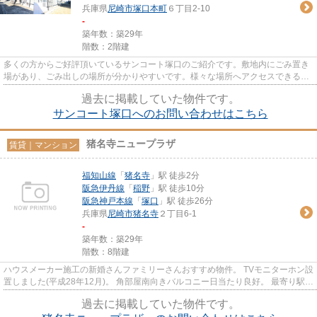
兵庫県
尼崎市
塚口本町
６丁目2-10
-
築年数：築29年
階数：2階建
多くの方からご好評頂いているサンコート塚口のご紹介です。敷地内にごみ置き
場があり、ごみ出しの場所が分かりやすいです。様々な場所へアクセスできる2
駅利用可能な物件です。使い勝...
過去に掲載していた物件です。
サンコート塚口へのお問い合わせはこちら
猪名寺ニュープラザ
賃貸｜マンション
福知山線
「
猪名寺
」駅 徒歩2分
阪急伊丹線
「
稲野
」駅 徒歩10分
阪急神戸本線
「
塚口
」駅 徒歩26分
兵庫県
尼崎市
猪名寺
２丁目6-1
-
築年数：築29年
階数：8階建
ハウスメーカー施工の新婚さんファミリーさんおすすめ物件。 TVモニターホン設
置しました(平成28年12月)。 角部屋南向きバルコニー日当たり良好。 最寄り駅
JR福知山線猪名寺駅まで徒歩...
過去に掲載していた物件です。