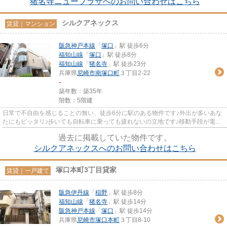
猪名寺ニュープラザへのお問い合わせはこちら
シルクアネックス
賃貸｜マンション
阪急神戸本線
「
塚口
」駅 徒歩6分
福知山線
「
塚口
」駅 徒歩8分
福知山線
「
猪名寺
」駅 徒歩23分
兵庫県
尼崎市
南塚口町
３丁目2-22
-
築年数：築35年
階数：5階建
日常で不自由を感じることの無い、徒歩6分に駅のある物件です♪外出が多いあな
たにもピッタリ♪歩いても自転車に乗っても疲れないの立地です♪移動手段が電車
の方にはぴったりの2駅利用可...
過去に掲載していた物件です。
シルクアネックスへのお問い合わせはこちら
塚口本町3丁目貸家
賃貸｜一戸建て
阪急伊丹線
「
稲野
」駅 徒歩8分
福知山線
「
猪名寺
」駅 徒歩14分
阪急神戸本線
「
塚口
」駅 徒歩14分
兵庫県
尼崎市
塚口本町
３丁目8-10