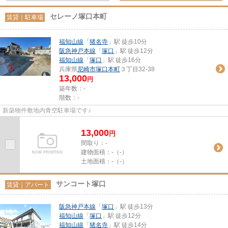
セレーノ塚口本町
賃貸｜駐車場
福知山線
「
猪名寺
」駅 徒歩10分
阪急神戸本線
「
塚口
」駅 徒歩12分
福知山線
「
塚口
」駅 徒歩16分
兵庫県
尼崎市
塚口本町
３丁目32-38
13,000
円
築年数：-
階数：-
新築物件敷地内青空駐車場です♪
13,000
円
間取り：-
建物面積：
-（-）
土地面積：
-（-）
サンコート塚口
賃貸｜アパート
阪急神戸本線
「
塚口
」駅 徒歩13分
福知山線
「
塚口
」駅 徒歩12分
福知山線
「
猪名寺
」駅 徒歩14分