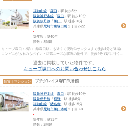
福知山線
「
塚口
」駅 徒歩5分
阪急神戸本線
「
塚口
」駅 徒歩10分
阪急伊丹線
「
塚口
」駅 徒歩10分
兵庫県
尼崎市
東塚口町
１丁目2-22
-
築年数：築40年
階数：8階建
キューブ塚口：福知山線塚口駅にも近くて便利◎サンクスまで徒歩4分と近場に
コンビニがあるのもポイント◎高ニーズな駅近の物件で、徒歩4分で駅に行くこ
とができます◎防犯対策もバッチリ...
過去に掲載していた物件です。
キューブ塚口へのお問い合わせはこちら
プチグレイス塚口弐番館
賃貸｜マンション
阪急神戸本線
「
塚口
」駅 徒歩10分
阪急伊丹線
「
稲野
」駅 徒歩8分
福知山線
「
猪名寺
」駅 徒歩15分
兵庫県
尼崎市
塚口本町
３丁目3-8
-
築年数：築31年
階数：2階建