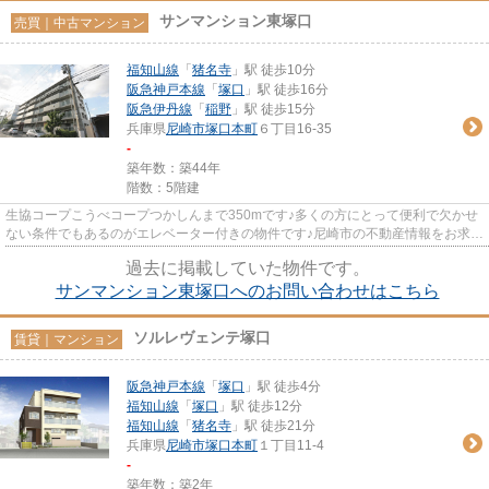
サンマンション東塚口
売買｜中古マンション
福知山線
「
猪名寺
」駅 徒歩10分
阪急神戸本線
「
塚口
」駅 徒歩16分
阪急伊丹線
「
稲野
」駅 徒歩15分
兵庫県
尼崎市
塚口本町
６丁目16-35
-
築年数：築44年
階数：5階建
生協コープこうべコープつかしんまで350mです♪多くの方にとって便利で欠かせ
ない条件でもあるのがエレベーター付きの物件です♪尼崎市の不動産情報をお求め
なら、信頼と実績を誇る当社...
過去に掲載していた物件です。
サンマンション東塚口へのお問い合わせはこちら
ソルレヴェンテ塚口
賃貸｜マンション
阪急神戸本線
「
塚口
」駅 徒歩4分
福知山線
「
塚口
」駅 徒歩12分
福知山線
「
猪名寺
」駅 徒歩21分
兵庫県
尼崎市
塚口本町
１丁目11-4
-
築年数：築2年