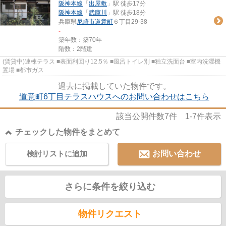
阪神本線
「
出屋敷
」駅 徒歩17分
阪神本線
「
武庫川
」駅 徒歩18分
兵庫県
尼崎市
道意町
６丁目29-38
-
築年数：築70年
階数：2階建
(賃貸中)連棟テラス ■表面利回り12.5％ ■風呂トイレ別 ■独立洗面台 ■室内洗濯機
置場 ■都市ガス
過去に掲載していた物件です。
道意町6丁目テラスハウスへのお問い合わせはこちら
該当公開件数
7
件
1-7
件表示
チェックした物件をまとめて
検討リストに追加
お問い合わせ
さらに条件を絞り込む
物件リクエスト