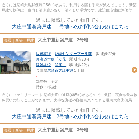
近くには尼崎大島郵便局(156m)があり、利用する際も手間が減るでしょう。新築
戸建て物件は、室内も清潔感があり、清々しい環境です。建設住宅性能評価付な
ので新築一戸建の現況や性能...
過去に掲載していた物件です。
大庄中通新築戸建 1号地へのお問い合わせはこちら
大庄中通新築戸建 2号地
売買｜新築一戸建
阪神本線
「
尼崎センタープール前
」駅 徒歩22分
東海道本線
「
立花
」駅 徒歩23分
阪神本線
「
武庫川
」駅 徒歩22分
兵庫県
尼崎市
大庄中通
１丁目
-
築年数：予定
階数：2階建
近くにファミリーマート 尼崎大庄中通店(485m)があるので、気軽に夜食や飲み物
を買いに行くことができます。大事な郵送や郵便も楽々できる尼崎大島郵便局
(156m)が直ぐ近く。前面道路6m...
過去に掲載していた物件です。
大庄中通新築戸建 2号地へのお問い合わせはこちら
大庄中通新築戸建 3号地
売買｜新築一戸建