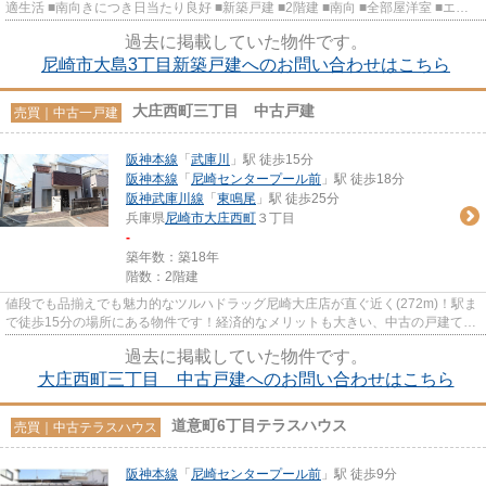
適生活 ■南向きにつき日当たり良好 ■新築戸建 ■2階建 ■南向 ■全部屋洋室 ■エコ
キュート ■3口IHコンロ ■食洗器...
過去に掲載していた物件です。
尼崎市大島3丁目新築戸建へのお問い合わせはこちら
大庄西町三丁目 中古戸建
売買｜中古一戸建
阪神本線
「
武庫川
」駅 徒歩15分
阪神本線
「
尼崎センタープール前
」駅 徒歩18分
阪神武庫川線
「
東鳴尾
」駅 徒歩25分
兵庫県
尼崎市
大庄西町
３丁目
-
築年数：築18年
階数：2階建
値段でも品揃えでも魅力的なツルハドラッグ尼崎大庄店が直ぐ近く(272m)！駅ま
で徒歩15分の場所にある物件です！経済的なメリットも大きい、中古の戸建て物
件！日当たりの良い南側道路...
過去に掲載していた物件です。
大庄西町三丁目 中古戸建へのお問い合わせはこちら
道意町6丁目テラスハウス
売買｜中古テラスハウス
阪神本線
「
尼崎センタープール前
」駅 徒歩9分