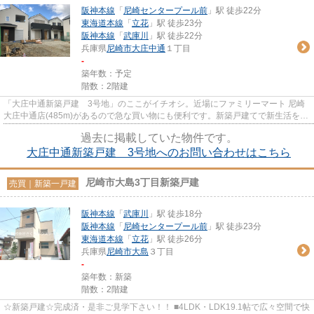
阪神本線
「
尼崎センタープール前
」駅 徒歩22分
東海道本線
「
立花
」駅 徒歩23分
阪神本線
「
武庫川
」駅 徒歩22分
兵庫県
尼崎市
大庄中通
１丁目
-
築年数：予定
階数：2階建
「大庄中通新築戸建 3号地」のここがイチオシ。近場にファミリーマート 尼崎
大庄中通店(485m)があるので急な買い物にも便利です。新築戸建てで新生活を始
めてはいかがでしょうか。建...
過去に掲載していた物件です。
大庄中通新築戸建 3号地へのお問い合わせはこちら
尼崎市大島3丁目新築戸建
売買｜新築一戸建
阪神本線
「
武庫川
」駅 徒歩18分
阪神本線
「
尼崎センタープール前
」駅 徒歩23分
東海道本線
「
立花
」駅 徒歩26分
兵庫県
尼崎市
大島
３丁目
-
築年数：新築
階数：2階建
☆新築戸建☆完成済・是非ご見学下さい！！ ■4LDK・LDK19.1帖で広々空間で快