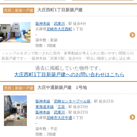
大庄西町1丁目新築戸建
売買｜新築一戸建
阪神本線
「
武庫川
」駅 徒歩4分
兵庫県
尼崎市
大庄西町
１丁目
-
築年数：新築
階数：3階建
～シンプルモダンで統一された室内・家事動線が考えられた使いやすい間取りの
新築戸建です～ ・阪神本線「武庫川駅」徒歩4分 ・明るい陽射しが差し込む南向
きリビング ・人造大理石ト...
過去に掲載していた物件です。
大庄西町1丁目新築戸建へのお問い合わせはこちら
大庄中通新築戸建 1号地
売買｜新築一戸建
阪神本線
「
尼崎センタープール前
」駅 徒歩22分
東海道本線
「
立花
」駅 徒歩23分
阪神本線
「
武庫川
」駅 徒歩22分
兵庫県
尼崎市
大庄中通
１丁目
-
築年数：予定
階数：2階建