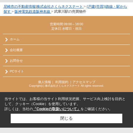
尼崎市の不動産情報|株式会社さくらネクステート
>
(戸建(売買))路線・駅から
探す
>
阪神電気鉄道阪神本線
>
武庫川駅の売買物件
営業時間:09:00～18:00
定休日:水曜日・祝日
ホーム
会社概要
お問合せ
PCサイト
個人情報
｜
利用規約
｜
アクセスマップ
Copyright(c) 株式会社さくらネクステート All rights reserved.
当サイトでは、お客様の当サイト利用状況把握、サービス向上検討を目的と
して、クッキー（Cookie）を使用しています。
詳しくは、当社の
「Cookieの取扱いについて」
をご確認ください。
閉じる