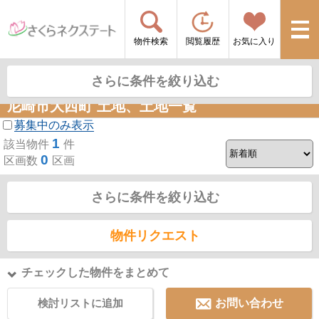
物件検索
閲覧履歴
お気に入り
06-6423-7726
06-6416-7722
JR尼崎店
JR立花店
さらに条件を絞り込む
営業時間：09:00～18:00 定休日：水曜日・祝日
尼崎市大西町 土地、土地一覧
募集中のみ表示
1
該当物件
件
0
区画数
区画
さらに条件を絞り込む
物件リクエスト
チェックした物件をまとめて
検討リストに追加
お問い合わせ