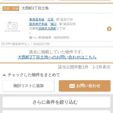
大西町2丁目土地
売買｜売地
東海道本線
「
立花
」駅 徒歩17分
阪急神戸本線
「
塚口
」駅 徒歩22分
兵庫県
尼崎市
大西町
２丁目
-
建ぺい率/容積率：
60%/200%
29.3坪×建築条件なし！自由設計OK
過去に掲載していた物件です。
大西町2丁目土地へのお問い合わせはこちら
該当公開件数
1
件
1-1
件表示
チェックした物件をまとめて
検討リストに追加
お問い合わせ
さらに条件を絞り込む