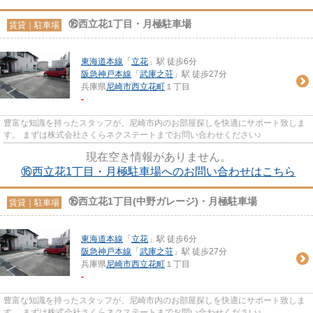
⑯西立花1丁目・月極駐車場
賃貸｜駐車場
東海道本線
「
立花
」駅 徒歩6分
阪急神戸本線
「
武庫之荘
」駅 徒歩27分
兵庫県
尼崎市
西立花町
１丁目
-
豊富な知識を持ったスタッフが、尼崎市内のお部屋探しを快適にサポート致しま
す。 まずは株式会社さくらネクステートまでお問い合わせください♪
現在空き情報がありません。
⑯西立花1丁目・月極駐車場へのお問い合わせはこちら
⑯西立花1丁目(中野ガレージ)・月極駐車場
賃貸｜駐車場
東海道本線
「
立花
」駅 徒歩6分
阪急神戸本線
「
武庫之荘
」駅 徒歩27分
兵庫県
尼崎市
西立花町
１丁目
-
豊富な知識を持ったスタッフが、尼崎市内のお部屋探しを快適にサポート致しま
す。 まずは株式会社さくらネクステートまでお問い合わせください♪