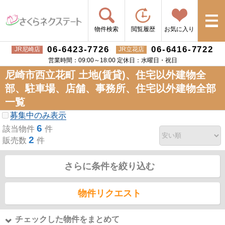
物件検索
閲覧履歴
お気に入り
06-6423-7726
06-6416-7722
JR尼崎店
JR立花店
営業時間：09:00～18:00 定休日：水曜日・祝日
尼崎市西立花町 土地(賃貸)、住宅以外建物全
部、駐車場、店舗、事務所、住宅以外建物全部
一覧
募集中のみ表示
6
該当物件
件
2
販売数
件
さらに条件を絞り込む
物件リクエスト
チェックした物件をまとめて