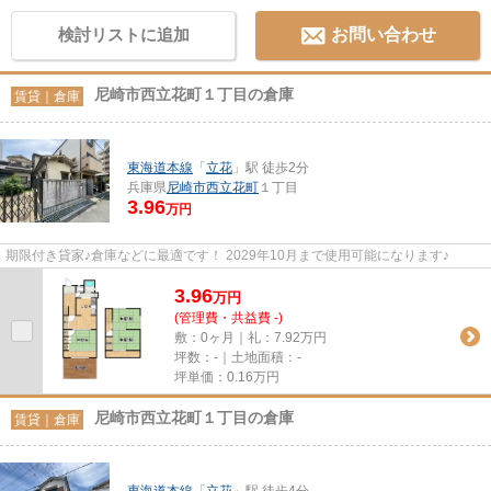
検討リストに追加
お問い合わせ
尼崎市西立花町１丁目の倉庫
賃貸｜倉庫
東海道本線
「
立花
」駅 徒歩2分
兵庫県
尼崎市
西立花町
１丁目
3.96
万円
期限付き貸家♪倉庫などに最適です！ 2029年10月まで使用可能になります♪
3.96
万
円
(管理費・共益費 -)
敷：0ヶ月｜礼：7.92万円
坪数：-｜土地面積：-
坪単価：
0.16
万円
尼崎市西立花町１丁目の倉庫
賃貸｜倉庫