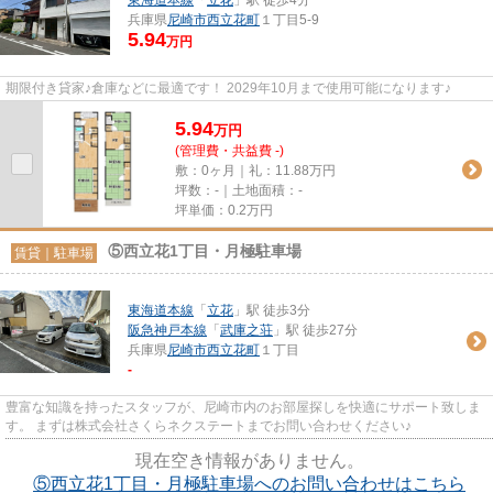
東海道本線
「
立花
」駅 徒歩4分
兵庫県
尼崎市
西立花町
１丁目5-9
5.94
万円
期限付き貸家♪倉庫などに最適です！ 2029年10月まで使用可能になります♪
5.94
万
円
(管理費・共益費 -)
敷：0ヶ月｜礼：11.88万円
坪数：-｜土地面積：-
坪単価：
0.2
万円
⑤西立花1丁目・月極駐車場
賃貸｜駐車場
東海道本線
「
立花
」駅 徒歩3分
阪急神戸本線
「
武庫之荘
」駅 徒歩27分
兵庫県
尼崎市
西立花町
１丁目
-
豊富な知識を持ったスタッフが、尼崎市内のお部屋探しを快適にサポート致しま
す。 まずは株式会社さくらネクステートまでお問い合わせください♪
現在空き情報がありません。
⑤西立花1丁目・月極駐車場へのお問い合わせはこちら