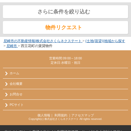
さらに条件を絞り込む
物件リクエスト
尼崎市の不動産情報|株式会社さくらネクステート
>
(土地(賃貸))地域から探す
>
尼崎市
>
西立花町の賃貸物件
営業時間:09:00～18:00
定休日:水曜日・祝日
ホーム
会社概要
お問合せ
PCサイト
個人情報
｜
利用規約
｜
アクセスマップ
Copyright(c) 株式会社さくらネクステート All rights reserved.