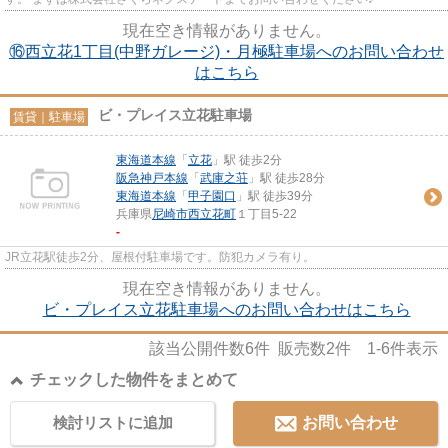
現在空き情報がありません。
⑯西立花1丁目(中野ガレージ)・月極駐車場へのお問い合わせ
はこちら
ビ・プレイス立花駐車場
賃貸｜駐車場
東海道本線
「
立花
」駅 徒歩2分
阪急神戸本線
「
武庫之荘
」駅 徒歩28分
東海道本線
「
甲子園口
」駅 徒歩39分
兵庫県
尼崎市
西立花町
１丁目5-22
-
JR立花駅徒歩2分、屋根付駐車場です。防犯カメラ有り。
現在空き情報がありません。
ビ・プレイス立花駐車場へのお問い合わせはこちら
該当公開件数
6
件 販売数
2
件
1-6
件表示
チェックした物件をまとめて
検討リストに追加
お問い合わせ