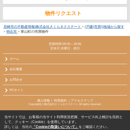
物件リクエスト
尼崎市の不動産情報|株式会社さくらネクステート
>
(戸建(売買))地域から探す
>
明石市
>
東山町の売買物件
営業時間:09:00～18:00
定休日:水曜日・祝日
ホーム
会社概要
お問合せ
PCサイト
個人情報
｜
利用規約
｜
アクセスマップ
Copyright(c) 株式会社さくらネクステート All rights reserved.
当サイトでは、お客様の当サイト利用状況把握、サービス向上検討を目的と
して、クッキー（Cookie）を使用しています。
詳しくは、当社の
「Cookieの取扱いについて」
をご確認ください。