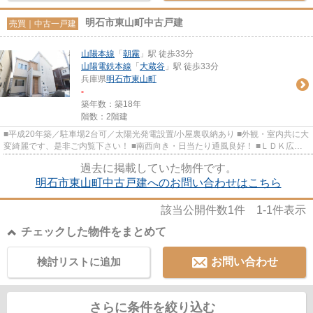
明石市東山町中古戸建
売買｜中古一戸建
山陽本線
「
朝霧
」駅 徒歩33分
山陽電鉄本線
「
大蔵谷
」駅 徒歩33分
兵庫県
明石市
東山町
-
築年数：築18年
階数：2階建
■平成20年築／駐車場2台可／太陽光発電設置/小屋裏収納あり ■外観・室内共に大
変綺麗です、是非ご内覧下さい！ ■南西向き・日当たり通風良好！ ■ＬＤＫ広々
18.25帖 ■玄関タッチキー ■...
過去に掲載していた物件です。
明石市東山町中古戸建へのお問い合わせはこちら
該当公開件数
1
件
1-1
件表示
チェックした物件をまとめて
検討リストに追加
お問い合わせ
さらに条件を絞り込む