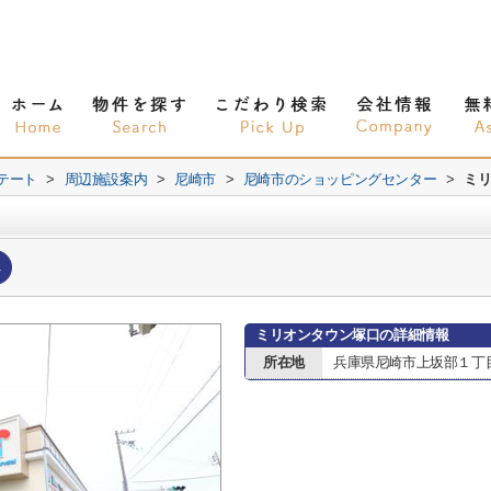
テート
>
周辺施設案内
>
尼崎市
>
尼崎市のショッピングセンター
>
ミ
へ
ミリオンタウン塚口の詳細情報
所在地
兵庫県尼崎市上坂部１丁