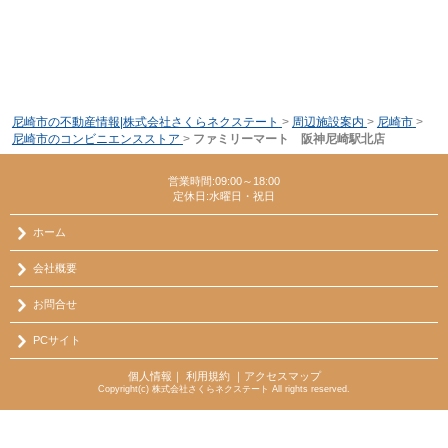
尼崎市の不動産情報|株式会社さくらネクステート
>
周辺施設案内
>
尼崎市
>
尼崎市のコンビニエンスストア
>
ファミリーマート 阪神尼崎駅北店
営業時間:09:00～18:00
定休日:水曜日・祝日
ホーム
会社概要
お問合せ
PCサイト
個人情報
｜
利用規約
｜
アクセスマップ
Copyright(c) 株式会社さくらネクステート All rights reserved.