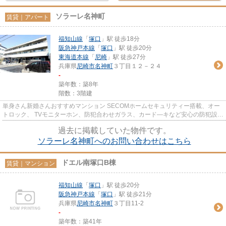
ソラーレ名神町
賃貸｜アパート
福知山線
「
塚口
」駅 徒歩18分
阪急神戸本線
「
塚口
」駅 徒歩20分
東海道本線
「
尼崎
」駅 徒歩27分
兵庫県
尼崎市
名神町
３丁目１２－２４
-
築年数：築8年
階数：3階建
単身さん新婚さんおすすめマンション SECOMホームセキュリティー搭載、オー
トロック、 TVモニターホン、防犯合わせガラス、カード―キなど安心の防犯設
備。 ハウスメーカー施工でシステ...
過去に掲載していた物件です。
ソラーレ名神町へのお問い合わせはこちら
ドエル南塚口B棟
賃貸｜マンション
福知山線
「
塚口
」駅 徒歩20分
阪急神戸本線
「
塚口
」駅 徒歩21分
兵庫県
尼崎市
名神町
３丁目11-2
-
築年数：築41年