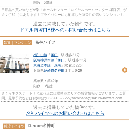
階数：5階建
日用品の買い物などが楽！ホームセンター「ロイヤルホームセンター 塚口店」が
近く(475m)にあります！プライバシーにも配慮した防音性の高いマンション！陽
当たりが良いので、冬も暖か...
過去に掲載していた物件です。
ドエル南塚口B棟へのお問い合わせはこちら
名神ハイツ
賃貸｜マンション
福知山線
「
塚口
」駅 徒歩21分
阪急神戸本線
「
塚口
」駅 徒歩22分
東海道本線
「
尼崎
」駅 徒歩22分
兵庫県
尼崎市
名神町
３丁目6-29
-
築年数：築42年
階数：3階建
さくらネクステートＪＲ立花店には尼崎市エリアの賃貸情報がございます。ご質
問、見学予約などはお気軽に06-6416-7722かtachibana@sakura-nextate.comま
で。
過去に掲載していた物件です。
名神ハイツへのお問い合わせはこちら
D-room名神町
賃貸｜ハイツ