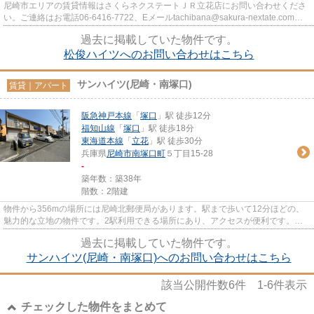
尼崎市エリアの賃貸情報はさくらネクステートＪＲ立花店にお問い合わせくださ
い。ご連絡はお電話06-6416-7722、Eメールtachibana@sakura-nextate.comま
で。
過去に掲載していた物件です。
松俊ハイツへのお問い合わせはこちら
サンハイツ(尼崎・南塚口)
賃貸｜アパート
阪急神戸本線
「
塚口
」駅 徒歩12分
福知山線
「
塚口
」駅 徒歩18分
東海道本線
「
立花
」駅 徒歩30分
兵庫県
尼崎市
南塚口町
５丁目15-28
-
築年数：築38年
階数：2階建
物件から356mの場所には尼崎北郵便局があります。駅まで歩いて12分ほどの、
魅力的な立地の物件です。2駅利用できる場所にあり、アクセスが便利です。お
客様の様々なニーズに応えるさく...
過去に掲載していた物件です。
サンハイツ(尼崎・南塚口)へのお問い合わせはこちら
該当公開件数
6
件
1-6
件表示
チェックした物件をまとめて