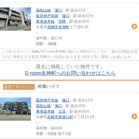
福知山線
「
塚口
」駅 徒歩21分
阪急神戸本線
「
塚口
」駅 徒歩22分
東海道本線
「
尼崎
」駅 徒歩26分
兵庫県
尼崎市
名神町
３丁目6-30
-
築年数：築11年
階数：3階建
こだわりポイント満載のD-room名神町♪家から268mのところに、薬や日用品を買
うのに便利なスギ薬局 尼崎久々知店があります♪気持ち良い陽射しを感じながら
一日が始まる、魅力溢れる物件...
過去に掲載していた物件です。
D-room名神町へのお問い合わせはこちら
松俊ハイツ
賃貸｜マンション
阪急神戸本線
「
塚口
」駅 徒歩12分
福知山線
「
塚口
」駅 徒歩19分
東海道本線
「
立花
」駅 徒歩30分
兵庫県
尼崎市
南塚口町
６丁目10-25
-
築年数：築46年
階数：4階建 地下1階