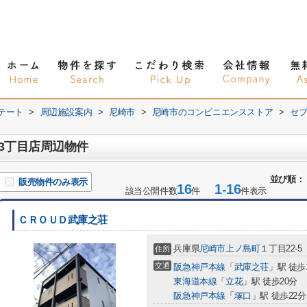
テート
>
周辺施設案内
>
尼崎市
>
尼崎市のコンビニエンスストア
>
セブ
3丁目店周辺物件
並び順：
販売物件のみ表示
16
1-16
該当公開件数
件
件表示
ＣＲＯＵＤ武庫之荘
兵庫県
尼崎市
上ノ島町
１丁目22-5
住所
交通
阪急神戸本線
「
武庫之荘
」駅 徒歩
東海道本線
「
立花
」駅 徒歩20分
阪急神戸本線
「
塚口
」駅 徒歩22分