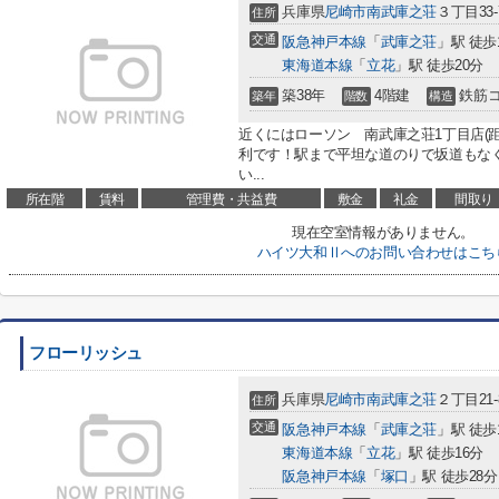
兵庫県
尼崎市
南武庫之荘
３丁目33-
住所
交通
阪急神戸本線
「
武庫之荘
」駅 徒歩
東海道本線
「
立花
」駅 徒歩20分
築38年
4階建
鉄筋
築年
階数
構造
近くにはローソン 南武庫之荘1丁目店(距
利です！駅まで平坦な道のりで坂道もな
い...
所在階
賃料
管理費・共益費
敷金
礼金
間取り
現在空室情報がありません。
ハイツ大和Ⅱへのお問い合わせはこち
フローリッシュ
兵庫県
尼崎市
南武庫之荘
２丁目21-
住所
交通
阪急神戸本線
「
武庫之荘
」駅 徒歩
東海道本線
「
立花
」駅 徒歩16分
阪急神戸本線
「
塚口
」駅 徒歩28分