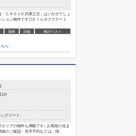
は「ＣＲＯＵＤ武庫之荘」はいかがでしょ
ンション物件です◎さくらネクステート
面積
詳細
検討リスト
こちら
1
11分
コンクリート
エリアの物件も満載です♪ お客様の住ま
細のご確認・見学予約などは、06-