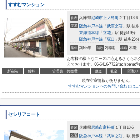
すすむマンション
兵庫県
尼崎市
上ノ島町
２丁目13-6
住所
交通
阪急神戸本線
「
武庫之荘
」駅 徒歩
東海道本線
「
立花
」駅 徒歩19分
阪急神戸本線
「
塚口
」駅 徒歩23分
築55年
2階建
木造
築年
階数
構造
お客様の様々なニーズに応えるさくらネ
えております。06-6416-7722/tachibana@
所在階
賃料
管理費・共益費
敷金
礼金
間取り
現在空室情報がありません。
すすむマンションへのお問い合わせはこ
セシリアコート
兵庫県
尼崎市
富松町
１丁目18-5
住所
交通
阪急神戸本線
「
武庫之荘
」駅 徒歩