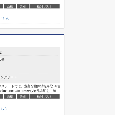
面積
詳細
検討リスト
こちら
2
8分
コンクリート
クステートでは、豊富な物件情報を取り揃
sakura-nextate.comから物件詳細をご確...
面積
詳細
検討リスト
こちら