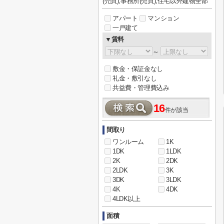
(売買),事務所(売買),住宅以外建物全部
アパート
マンション
一戸建て
▼賃料
～
敷金・保証金なし
礼金・敷引なし
共益費・管理費込み
16
件が該当
間取り
ワンルーム
1K
1DK
1LDK
2K
2DK
2LDK
3K
3DK
3LDK
4K
4DK
4LDK以上
面積