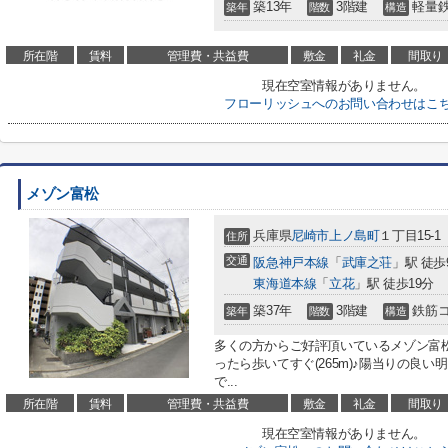
築13年
3階建
軽量
築年
階数
構造
所在階
賃料
管理費・共益費
敷金
礼金
間取り
現在空室情報がありません。
フローリッシュへのお問い合わせはこ
メゾン富松
兵庫県
尼崎市
上ノ島町
１丁目15-1
住所
交通
阪急神戸本線
「
武庫之荘
」駅 徒歩
東海道本線
「
立花
」駅 徒歩19分
築37年
3階建
鉄筋
築年
階数
構造
多くの方からご好評頂いているメゾン富
ったら歩いてすぐ(265m)♪陽当りの良
で...
所在階
賃料
管理費・共益費
敷金
礼金
間取り
現在空室情報がありません。