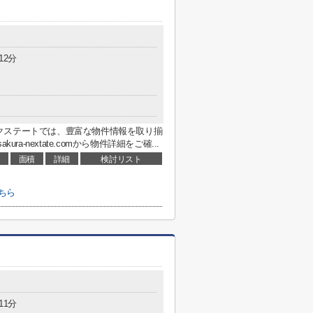
12分
クステートでは、豊富な物件情報を取り揃
sakura-nextate.comから物件詳細をご確...
面積
詳細
検討リスト
ちら
11分