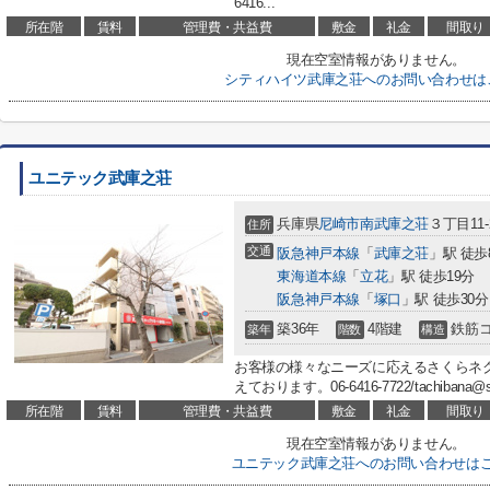
6416...
所在階
賃料
管理費・共益費
敷金
礼金
間取り
現在空室情報がありません。
シティハイツ武庫之荘へのお問い合わせは
ユニテック武庫之荘
兵庫県
尼崎市
南武庫之荘
３丁目11-
住所
交通
阪急神戸本線
「
武庫之荘
」駅 徒歩
東海道本線
「
立花
」駅 徒歩19分
阪急神戸本線
「
塚口
」駅 徒歩30分
築36年
4階建
鉄筋
築年
階数
構造
お客様の様々なニーズに応えるさくらネ
えております。06-6416-7722/tachibana@
所在階
賃料
管理費・共益費
敷金
礼金
間取り
現在空室情報がありません。
ユニテック武庫之荘へのお問い合わせは