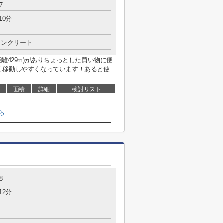
7
10分
コンクリート
離429m)がありちょっとした買い物に便
く移動しやすくなっています！あると使
面積
詳細
検討リスト
ら
8
12分