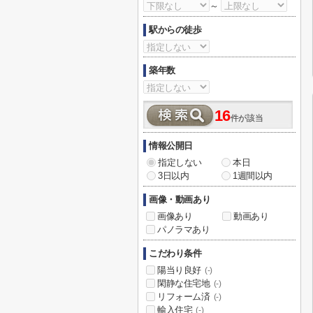
～
駅からの徒歩
築年数
16
件が該当
情報公開日
指定しない
本日
3日以内
1週間以内
画像・動画あり
画像あり
動画あり
パノラマあり
こだわり条件
陽当り良好
(-)
閑静な住宅地
(-)
リフォーム済
(-)
輸入住宅
(-)