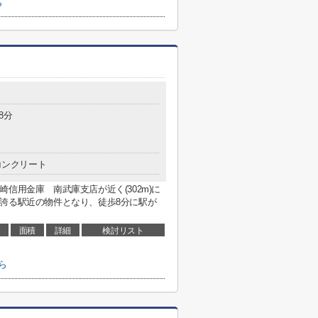
ら
8分
コンクリート
信用金庫 南武庫支店が近く(302m)に
誇る駅近の物件となり、徒歩8分に駅が
面積
詳細
検討リスト
ら