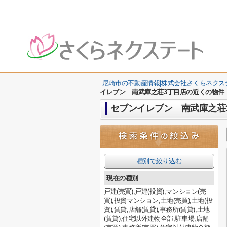
尼崎市の不動産情報|株式会社さくらネクス
イレブン 南武庫之荘3丁目店の近くの物件
セブンイレブン 南武庫之荘
種別で絞り込む
現在の種別
戸建(売買),戸建(投資),マンション(売
買),投資マンション,土地(売買),土地(投
資),賃貸,店舗(賃貸),事務所(賃貸),土地
(賃貸),住宅以外建物全部,駐車場,店舗