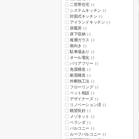
二世帯住宅
(-)
システムキッチン
(-)
対面式キッチン
(-)
アイランドキッチン
(-)
床暖房
(-)
床下収納
(-)
複層ガラス
(-)
南向き
(-)
駐車場あり
(-)
オール電化
(-)
バリアフリー
(-)
免震構造
(-)
耐震構造
(-)
外断熱工法
(-)
フローリング
(-)
ペット相談
(-)
デザイナーズ
(-)
リノベーション済
(-)
眺望良好
(-)
メゾネット
(-)
ベランダ
(-)
バルコニー
(-)
ルーフバルコニー
(-)