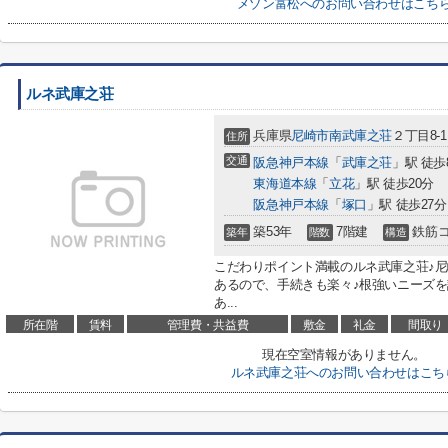
メゾン富松へのお問い合わせはこち
ルネ武庫之荘
兵庫県
尼崎市
南武庫之荘
２丁目8-1
住所
交通
阪急神戸本線
「
武庫之荘
」駅 徒歩
東海道本線
「
立花
」駅 徒歩20分
阪急神戸本線
「
塚口
」駅 徒歩27分
築53年
7階建
鉄筋
築年
階数
構造
こだわりポイント満載のルネ武庫之荘♪尼崎
あるので、手続きも楽々♪根強いニーズを
あ...
所在階
賃料
管理費・共益費
敷金
礼金
間取り
現在空室情報がありません。
ルネ武庫之荘へのお問い合わせはこち