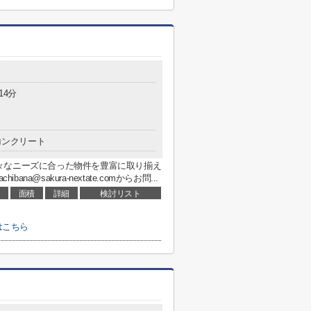
14分
コンクリート
々なニーズに合った物件を豊富に取り揃え
bana@sakura-nextate.comからお問...
面積
詳細
検討リスト
はこちら