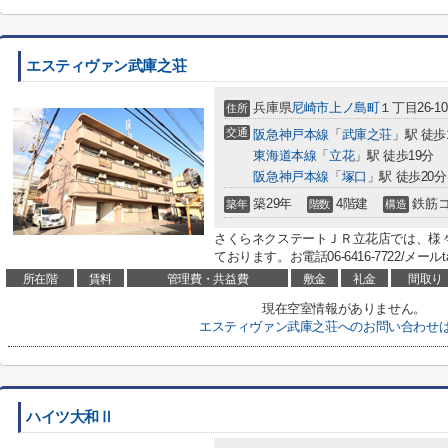
エスティヴァン武庫之荘
兵庫県
尼崎市
上ノ島町
１丁目26-10
住所
交通
阪急神戸本線
「
武庫之荘
」駅 徒歩
東海道本線
「
立花
」駅 徒歩19分
阪急神戸本線
「
塚口
」駅 徒歩20分
築29年
4階建
鉄筋
築年
階数
構造
さくらネクステートＪＲ立花店では、様
ております。お電話06-6416-7722/メールtachi
所在階
賃料
管理費・共益費
敷金
礼金
間取り
現在空室情報がありません。
エスティヴァン武庫之荘へのお問い合わせ
ハイツ大和Ⅱ