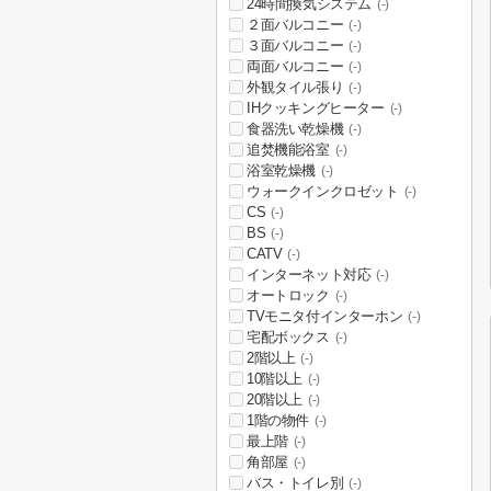
24時間換気システム
(-)
２面バルコニー
(-)
３面バルコニー
(-)
両面バルコニー
(-)
外観タイル張り
(-)
IHクッキングヒーター
(-)
食器洗い乾燥機
(-)
追焚機能浴室
(-)
浴室乾燥機
(-)
ウォークインクロゼット
(-)
CS
(-)
BS
(-)
CATV
(-)
インターネット対応
(-)
オートロック
(-)
TVモニタ付インターホン
(-)
宅配ボックス
(-)
2階以上
(-)
10階以上
(-)
20階以上
(-)
1階の物件
(-)
最上階
(-)
角部屋
(-)
バス・トイレ別
(-)