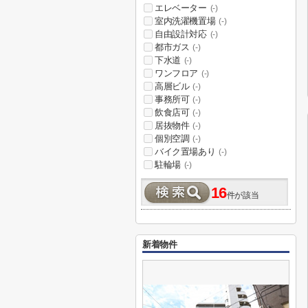
エレベーター
(-)
室内洗濯機置場
(-)
自由設計対応
(-)
都市ガス
(-)
下水道
(-)
ワンフロア
(-)
高層ビル
(-)
事務所可
(-)
飲食店可
(-)
居抜物件
(-)
個別空調
(-)
バイク置場あり
(-)
駐輪場
(-)
16
件が該当
新着物件