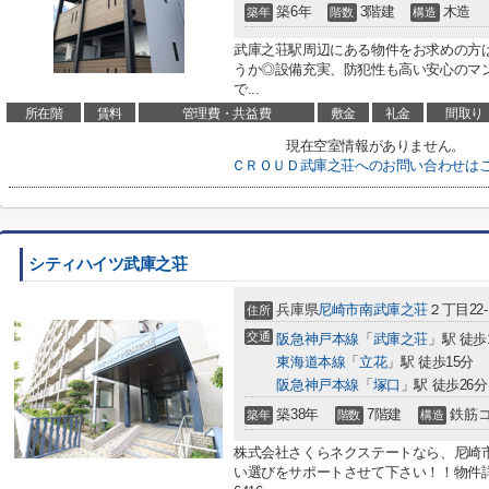
築6年
3階建
木造
築年
階数
構造
武庫之荘駅周辺にある物件をお求めの方
うか◎設備充実、防犯性も高い安心のマ
で...
所在階
賃料
管理費・共益費
敷金
礼金
間取り
現在空室情報がありません。
ＣＲＯＵＤ武庫之荘へのお問い合わせは
シティハイツ武庫之荘
兵庫県
尼崎市
南武庫之荘
２丁目22-
住所
交通
阪急神戸本線
「
武庫之荘
」駅 徒歩
東海道本線
「
立花
」駅 徒歩15分
阪急神戸本線
「
塚口
」駅 徒歩26分
築38年
7階建
鉄筋
築年
階数
構造
株式会社さくらネクステートなら、尼崎市
い選びをサポートさせて下さい！！物件詳