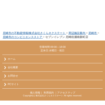
尼崎市の不動産情報|株式会社さくらネクステート
>
周辺施設案内
>
尼崎市
>
尼崎市のコンビニエンスストア
>
セブンイレブン 尼崎杭瀬南新町店
営業時間:09:00～18:00
定休日:水曜日・祝日
ホーム
会社概要
お問合せ
PCサイト
個人情報
｜
利用規約
｜
アクセスマップ
Copyright(c) 株式会社さくらネクステート All rights reserved.