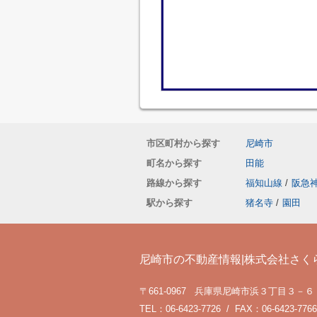
市区町村から探す
尼崎市
町名から探す
田能
路線から探す
福知山線
/
阪急
駅から探す
猪名寺
/
園田
尼崎市の不動産情報|株式会社さく
〒661-0967 兵庫県尼崎市浜３丁目３－６
TEL：06-6423-7726 / FAX：06-6423-7766