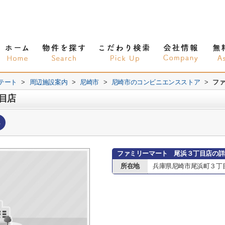
テート
>
周辺施設案内
>
尼崎市
>
尼崎市のコンビニエンスストア
>
フ
目店
へ
ファミリーマート 尾浜３丁目店の詳
所在地
兵庫県尼崎市尾浜町３丁