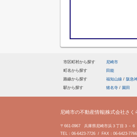
市区町村から探す
尼崎市
町名から探す
田能
路線から探す
福知山線
/
阪急
駅から探す
猪名寺
/
園田
尼崎市の不動産情報|株式会社さく
〒661-0967 兵庫県尼崎市浜３丁目３－６
TEL：06-6423-7726 / FAX：06-6423-7766