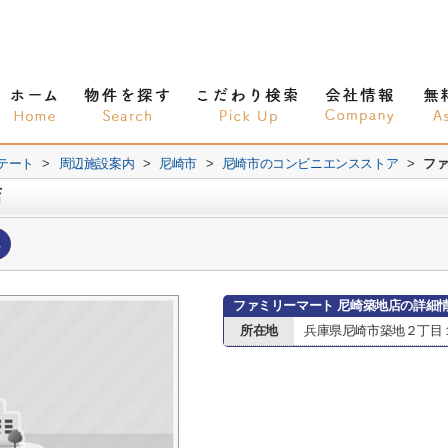
テート
>
周辺施設案内
>
尼崎市
>
尼崎市のコンビニエンスストア
>
ファ
店
へ
ファミリーマート 尼崎築地店の詳細
所在地
兵庫県尼崎市築地２丁目