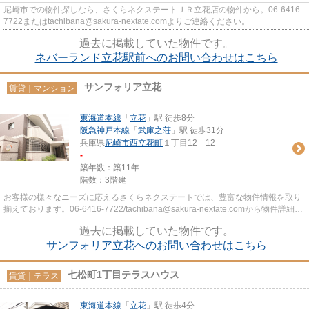
尼崎市での物件探しなら、さくらネクステートＪＲ立花店の物件から。06-6416-
7722またはtachibana@sakura-nextate.comよりご連絡ください。
過去に掲載していた物件です。
ネバーランド立花駅前へのお問い合わせはこちら
サンフォリア立花
賃貸｜マンション
東海道本線
「
立花
」駅 徒歩8分
阪急神戸本線
「
武庫之荘
」駅 徒歩31分
兵庫県
尼崎市
西立花町
１丁目12－12
-
築年数：築11年
階数：3階建
お客様の様々なニーズに応えるさくらネクステートでは、豊富な物件情報を取り
揃えております。06-6416-7722/tachibana@sakura-nextate.comから物件詳細を
ご確認ください。
過去に掲載していた物件です。
サンフォリア立花へのお問い合わせはこちら
七松町1丁目テラスハウス
賃貸｜テラス
東海道本線
「
立花
」駅 徒歩4分