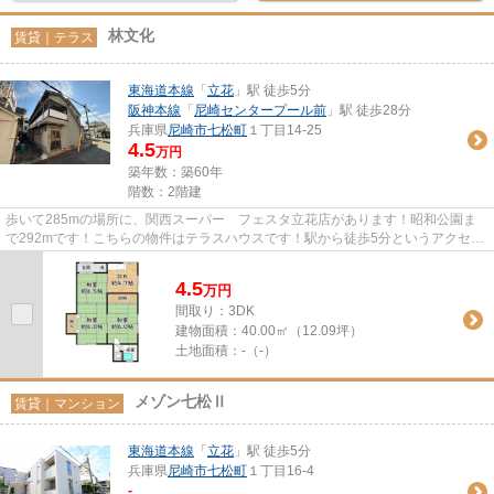
林文化
賃貸｜テラス
東海道本線
「
立花
」駅 徒歩5分
阪神本線
「
尼崎センタープール前
」駅 徒歩28分
兵庫県
尼崎市
七松町
１丁目14-25
4.5
万円
築年数：築60年
階数：2階建
歩いて285mの場所に、関西スーパー フェスタ立花店があります！昭和公園ま
で292mです！こちらの物件はテラスハウスです！駅から徒歩5分というアクセス
良好な駅近物件はいかがですか！...
4.5
万
円
間取り：3DK
建物面積：
40.00㎡（12.09坪）
土地面積：
-（-）
メゾン七松Ⅱ
賃貸｜マンション
東海道本線
「
立花
」駅 徒歩5分
兵庫県
尼崎市
七松町
１丁目16-4
-