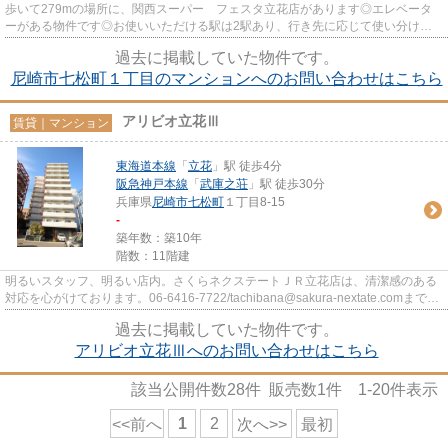
歩いて279mの場所に、関西スーパー フェスタ立花店があります◎エレベータ
ーがある物件です◎お使いいただける駅は2駅あり、行き先に応じて使い分けが
できます◎外装にこだわったオシャ...
過去に掲載していた物件です。
尼崎市七松町１丁目のマンションへのお問い合わせはこちら
アリビオ立花Ⅲ
賃貸｜マンション
東海道本線
「
立花
」駅 徒歩4分
阪急神戸本線
「
武庫之荘
」駅 徒歩30分
兵庫県
尼崎市
七松町
１丁目8-15
-
築年数：築10年
階数：11階建
明るいスタッフ、明るい店内。さくらネクステートＪＲ立花店は、清潔感のある
対応を心がけております。06-6416-7722/tachibana@sakura-nextate.comまでご
連絡ください。
過去に掲載していた物件です。
アリビオ立花Ⅲへのお問い合わせはこちら
該当公開件数
28
件 販売数
1
件
1-20
件表示
1
2
<<前へ
次へ>>
最初