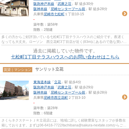
阪急神戸本線
「
武庫之荘
」駅 徒歩30分
阪神本線
「
尼崎センタープール前
」駅 徒歩28分
兵庫県
尼崎市
七松町
１丁目10-15
-
築年数：築58年
階数：2階建
多くの方からご好評頂いている七松町1丁目テラスハウスのご紹介です。夜遅く
なっても大丈夫。ローソン 西立花町3丁目店が近く(83m)にあるので急な買い物
に困りにくい立地です。物件か...
過去に掲載していた物件です。
七松町1丁目テラスハウスへのお問い合わせはこちら
サンリット立花
賃貸｜マンション
東海道本線
「
立花
」駅 徒歩4分
阪急神戸本線
「
武庫之荘
」駅 徒歩29分
阪神本線
「
尼崎センタープール前
」駅 徒歩28分
兵庫県
尼崎市
西立花町
２丁目3-10
-
築年数：築28年
階数：6階建
さくらネクステートＪＲ立花店には、地域に詳しく経験豊富なスタッフが多数在
籍しております。まずは06-6416-7722/tachibana@sakura-nextate.comからご連