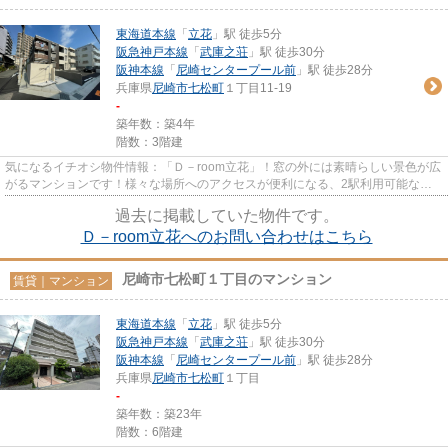
東海道本線
「
立花
」駅 徒歩5分
阪急神戸本線
「
武庫之荘
」駅 徒歩30分
阪神本線
「
尼崎センタープール前
」駅 徒歩28分
兵庫県
尼崎市
七松町
１丁目11-19
-
築年数：築4年
階数：3階建
気になるイチオシ物件情報：「Ｄ－room立花」！窓の外には素晴らしい景色が広
がるマンションです！様々な場所へのアクセスが便利になる、2駅利用可能なマ
ンションです！さくらネクステ...
過去に掲載していた物件です。
Ｄ－room立花へのお問い合わせはこちら
尼崎市七松町１丁目のマンション
賃貸｜マンション
東海道本線
「
立花
」駅 徒歩5分
阪急神戸本線
「
武庫之荘
」駅 徒歩30分
阪神本線
「
尼崎センタープール前
」駅 徒歩28分
兵庫県
尼崎市
七松町
１丁目
-
築年数：築23年
階数：6階建