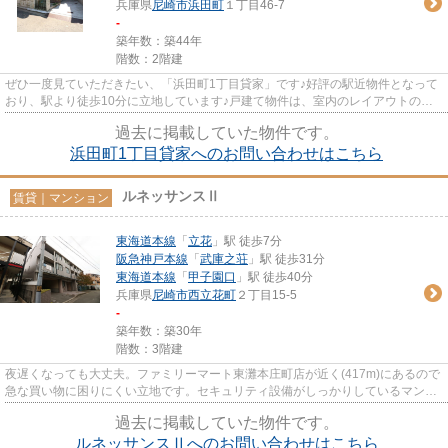
兵庫県
尼崎市
浜田町
１丁目46-7
-
築年数：築44年
階数：2階建
ぜひ一度見ていただきたい、「浜田町1丁目貸家」です♪好評の駅近物件となって
おり、駅より徒歩10分に立地しています♪戸建て物件は、室内のレイアウトの自
由度も高くオススメです♪さく...
過去に掲載していた物件です。
浜田町1丁目貸家へのお問い合わせはこちら
ルネッサンスⅡ
賃貸｜マンション
東海道本線
「
立花
」駅 徒歩7分
阪急神戸本線
「
武庫之荘
」駅 徒歩31分
東海道本線
「
甲子園口
」駅 徒歩40分
兵庫県
尼崎市
西立花町
２丁目15-5
-
築年数：築30年
階数：3階建
夜遅くなっても大丈夫。ファミリーマート東灘本庄町店が近く(417m)にあるので
急な買い物に困りにくい立地です。セキュリティ設備がしっかりしているマンシ
ョン物件です。物件探しのご...
過去に掲載していた物件です。
ルネッサンスⅡへのお問い合わせはこちら