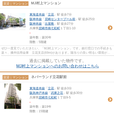
MJ村上マンション
賃貸｜マンション
東海道本線
「
立花
」駅 徒歩7分
阪神本線
「
尼崎センタープール前
」駅 徒歩25分
阪神本線
「
出屋敷
」駅 徒歩27分
兵庫県
尼崎市
南七松町
１丁目1-10
-
築年数：築30年
階数：5階建
ぜひ一度見ていただきたい、「MJ村上マンション」です。銀行窓口での手続きも
楽々、播州信用金庫 立花支店(69m)があります。陽当りの良い明るい環境が魅
力の一押し物件となっています...
過去に掲載していた物件です。
MJ村上マンションへのお問い合わせはこちら
ネバーランド立花駅前
賃貸｜マンション
東海道本線
「
立花
」駅 徒歩3分
阪急神戸本線
「
武庫之荘
」駅 徒歩30分
兵庫県
尼崎市
七松町
１丁目9-5
-
築年数：築19年
階数：15階建