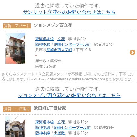
絡下さい。
過去に掲載していた物件です。
サンリット立花へのお問い合わせはこちら
ジョンメゾン西立花
賃貸｜アパート
東海道本線
「
立花
」駅 徒歩8分
阪神本線
「
尼崎センタープール前
」駅 徒歩27分
兵庫県
尼崎市
西立花町
３丁目10-6
-
築年数：築42年
階数：2階建
さくらネクステートＪＲ立花店スタッフが不動産に関してのご質問を、丁寧にお
応え致します。06-6416-7722/tachibana@sakura-nextate.comまでお気軽にご連
絡ください。
過去に掲載していた物件です。
ジョンメゾン西立花へのお問い合わせはこちら
浜田町1丁目貸家
賃貸｜一戸建て
東海道本線
「
立花
」駅 徒歩12分
阪神本線
「
尼崎センタープール前
」駅 徒歩23分
阪神本線
「
出屋敷
」駅 徒歩28分