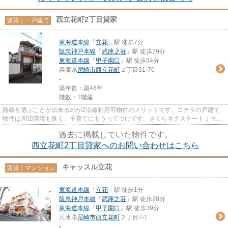
西立花町2丁目貸家
賃貸｜一戸建て
東海道本線
「
立花
」駅 徒歩7分
阪急神戸本線
「
武庫之荘
」駅 徒歩29分
東海道本線
「
甲子園口
」駅 徒歩34分
兵庫県
尼崎市
西立花町
２丁目31-70
-
築年数：築48年
階数：2階建
路線を選ぶことが出来るのが2沿線利用可物件のメリットです。コチラの戸建て
物件は周辺環境も良く、子育てにもうってつけです。さくらネクステートＪＲ立
花店でなら、ご希望の賃貸戸建...
過去に掲載していた物件です。
西立花町2丁目貸家へのお問い合わせはこちら
キャッスル立花
賃貸｜マンション
東海道本線
「
立花
」駅 徒歩1分
阪急神戸本線
「
武庫之荘
」駅 徒歩28分
東海道本線
「
甲子園口
」駅 徒歩39分
兵庫県
尼崎市
西立花町
２丁目7-1
-