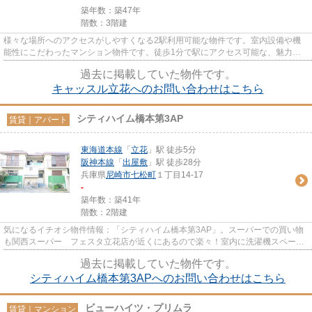
築年数：築47年
階数：3階建
様々な場所へのアクセスがしやすくなる2駅利用可能な物件です。室内設備や機
能性にこだわったマンション物件です。徒歩1分で駅にアクセス可能な、魅力的
な駅近物件です。さくらネクス...
過去に掲載していた物件です。
キャッスル立花へのお問い合わせはこちら
シティハイム橋本第3AP
賃貸｜アパート
東海道本線
「
立花
」駅 徒歩5分
阪神本線
「
出屋敷
」駅 徒歩28分
兵庫県
尼崎市
七松町
１丁目14-17
-
築年数：築41年
階数：2階建
気になるイチオシ物件情報：「シティハイム橋本第3AP」。スーパーでの買い物
も関西スーパー フェスタ立花店が近くにあるので楽々！室内に洗濯機スペース
あり♪敷地内に駐車スペースの...
過去に掲載していた物件です。
シティハイム橋本第3APへのお問い合わせはこちら
ビューハイツ・プリムラ
賃貸｜マンション