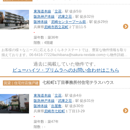
東海道本線
「
立花
」駅 徒歩5分
阪急神戸本線
「
武庫之荘
」駅 徒歩32分
阪神本線
「
尼崎センタープール前
」駅 徒歩29分
兵庫県
尼崎市
西立花町
２丁目11-5
-
築年数：築36年
階数：4階建
お客様の様々なニーズに応えるさくらネクステートでは、豊富な物件情報を取り
揃えております。06-6416-7722/tachibana@sakura-nextate.comから物件詳細を
ご確認ください。
過去に掲載していた物件です。
ビューハイツ・プリムラへのお問い合わせはこちら
七松町1丁目事務所付住宅テラスハウス
賃貸｜住宅付店舗戸建
東海道本線
「
立花
」駅 徒歩4分
阪急神戸本線
「
武庫之荘
」駅 徒歩31分
阪神本線
「
出屋敷
」駅 徒歩30分
兵庫県
尼崎市
七松町
１丁目13-29
-
築年数：築47年
階数：-