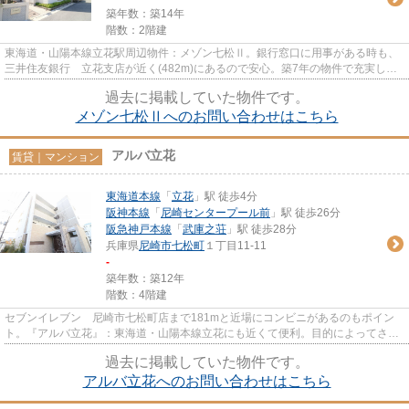
築年数：築14年
階数：2階建
東海道・山陽本線立花駅周辺物件：メゾン七松Ⅱ。銀行窓口に用事がある時も、
三井住友銀行 立花支店が近く(482m)にあるので安心。築7年の物件で充実した
毎日を過ごしませんか。毎日の...
過去に掲載していた物件です。
メゾン七松Ⅱへのお問い合わせはこちら
アルバ立花
賃貸｜マンション
東海道本線
「
立花
」駅 徒歩4分
阪神本線
「
尼崎センタープール前
」駅 徒歩26分
阪急神戸本線
「
武庫之荘
」駅 徒歩28分
兵庫県
尼崎市
七松町
１丁目11-11
-
築年数：築12年
階数：4階建
セブンイレブン 尼崎市七松町店まで181mと近場にコンビニがあるのもポイン
ト。『アルバ立花』：東海道・山陽本線立花にも近くて便利。目的によってさま
ざまな構造形式を選ぶことがで...
過去に掲載していた物件です。
アルバ立花へのお問い合わせはこちら