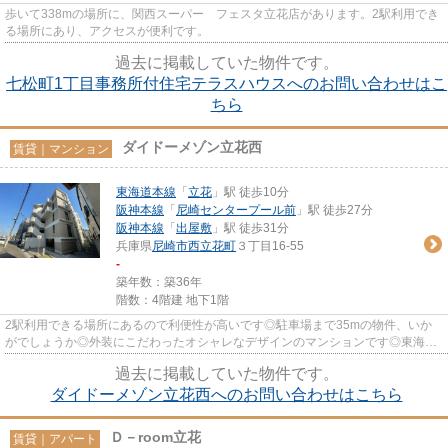
歩いて338mの場所に、関西スーパー フェスタ立花店があります。2駅利用でき
る場所にあり、アクセスが便利です。
過去に掲載していた物件です。
七松町1丁目事務所付住宅テラスハウスへのお問い合わせはこ
ちら
ダイドーメゾン立花西
賃貸｜マンション
東海道本線
「
立花
」駅 徒歩10分
阪神本線
「
尼崎センタープール前
」駅 徒歩27分
阪神本線
「
出屋敷
」駅 徒歩31分
兵庫県
尼崎市
西立花町
３丁目16-55
-
築年数：築36年
階数：4階建 地下1階
2駅利用できる場所にあるので利便性が高いです◎駐車場まで35mの物件、いか
がでしょうか◎外装にこだわったオシャレなデザインのマンションです◎東海
道・山陽本線立花近くの惹かれる物件...
過去に掲載していた物件です。
ダイドーメゾン立花西へのお問い合わせはこちら
Ｄ－room立花
賃貸｜アパート