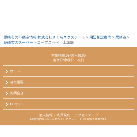
尼崎市の不動産情報|株式会社さくらネクステート
>
周辺施設案内
>
尼崎市
>
尼崎市のスーパー
>
コープこうべ 上坂部
営業時間:09:00～18:00
定休日:水曜日・祝日
ホーム
会社概要
お問合せ
PCサイト
個人情報
｜
利用規約
｜
アクセスマップ
Copyright(c) 株式会社さくらネクステート All rights reserved.