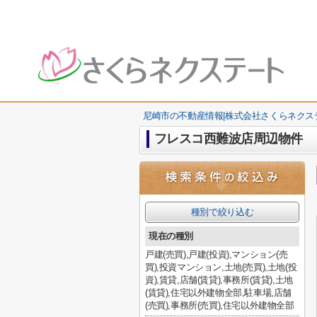
尼崎市の不動産情報|株式会社さくらネクス
フレスコ西難波店周辺物件
種別で絞り込む
現在の種別
戸建(売買),戸建(投資),マンション(売
買),投資マンション,土地(売買),土地(投
資),賃貸,店舗(賃貸),事務所(賃貸),土地
(賃貸),住宅以外建物全部,駐車場,店舗
(売買),事務所(売買),住宅以外建物全部