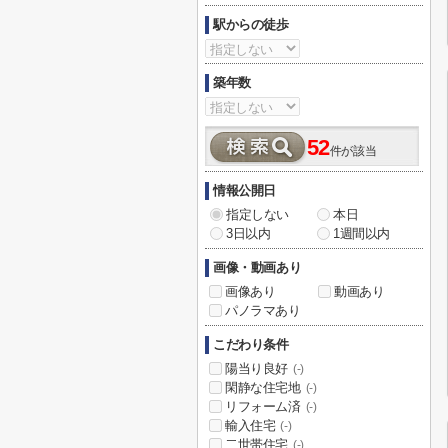
駅からの徒歩
築年数
52
件が該当
情報公開日
指定しない
本日
3日以内
1週間以内
画像・動画あり
画像あり
動画あり
パノラマあり
こだわり条件
陽当り良好
(-)
閑静な住宅地
(-)
リフォーム済
(-)
輸入住宅
(-)
二世帯住宅
(-)