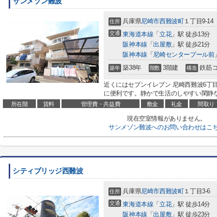
サンメゾン難波
兵庫県
尼崎市
西難波町
１丁目9-14
住所
交通
東海道本線
「
立花
」駅 徒歩13分
阪神本線
「
出屋敷
」駅 徒歩21分
阪神本線
「
尼崎センタープール前
築38年
3階建
鉄筋
築年
階数
構造
近くにはセブンイレブン 尼崎西難波6丁目
に便利です。静かで生活のしやすい閑静な
所在階
賃料
管理費・共益費
敷金
礼金
間取り
現在空室情報がありません。
サンメゾン難波へのお問い合わせはこ
シティブリッジ西難波
兵庫県
尼崎市
西難波町
１丁目3-6
住所
交通
東海道本線
「
立花
」駅 徒歩14分
阪神本線
「
出屋敷
」駅 徒歩23分