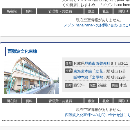
くの新居におすすめ、『メゾン hana ha
所在階
賃料
管理費・共益費
敷金
礼金
間取り
現在空室情報がありません。
メゾン hana hanaへのお問い合わせは
西難波文化東棟
兵庫県
尼崎市
西難波町
６丁目3-11
住所
交通
東海道本線
「
立花
」駅 徒歩17分
阪神本線
「
出屋敷
」駅 徒歩22分
築53年
2階建
木造
築年
階数
構造
所在階
賃料
管理費・共益費
敷金
礼金
間取り
現在空室情報がありません。
西難波文化東棟へのお問い合わせはこ