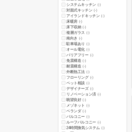
システムキッチン
(-)
対面式キッチン
(-)
アイランドキッチン
(-)
床暖房
(-)
床下収納
(-)
複層ガラス
(-)
南向き
(-)
駐車場あり
(-)
オール電化
(-)
バリアフリー
(-)
免震構造
(-)
耐震構造
(-)
外断熱工法
(-)
フローリング
(-)
ペット相談
(-)
デザイナーズ
(-)
リノベーション済
(-)
眺望良好
(-)
メゾネット
(-)
ベランダ
(-)
バルコニー
(-)
ルーフバルコニー
(-)
24時間換気システム
(-)