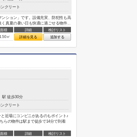
コンクリート
マンション」です。設備充実、防犯性も高
く真夏の暑い日も快適に過ごせる物件...
面積
詳細
検討リスト
1.50㎡
詳細を見る
追加する
」駅 徒歩30分
コンクリート
分と近場にコンビニがあるのもポイント♪
ちらの物件は駅まで徒歩で14分で到着
面積
詳細
検討リスト