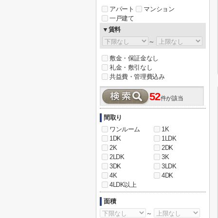
アパート
マンション
一戸建て
▼賃料
～
敷金・保証金なし
礼金・敷引なし
共益費・管理費込み
52
件が該当
間取り
ワンルーム
1K
1DK
1LDK
2K
2DK
2LDK
3K
3DK
3LDK
4K
4DK
4LDK以上
面積
～