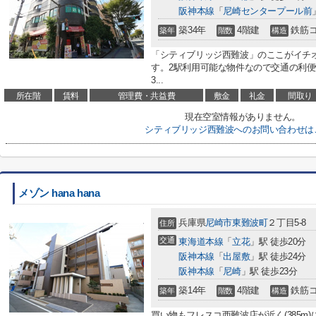
阪神本線
「
尼崎センタープール前
築34年
4階建
鉄筋
築年
階数
構造
「シティブリッジ西難波」のここがイチオ
す。2駅利用可能な物件なので交通の利
3...
所在階
賃料
管理費・共益費
敷金
礼金
間取り
現在空室情報がありません。
シティブリッジ西難波へのお問い合わせは
メゾン hana hana
兵庫県
尼崎市
東難波町
２丁目5-8
住所
交通
東海道本線
「
立花
」駅 徒歩20分
阪神本線
「
出屋敷
」駅 徒歩24分
阪神本線
「
尼崎
」駅 徒歩23分
築14年
4階建
鉄筋
築年
階数
構造
買い物もフレスコ西難波店が近く(385m