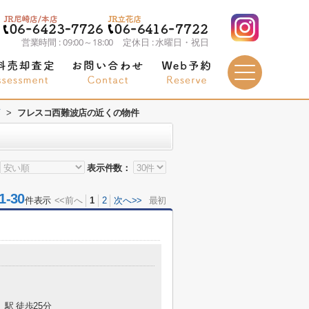
営業時間 : 09:00～18:00 定休日 : 水曜日・祝日
店
>
フレスコ西難波店の近くの物件
表示件数：
-30
件表示
<<前へ
1
2
次へ>>
最初
」駅 徒歩25分