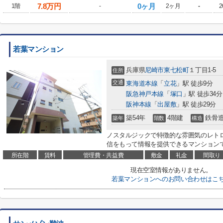
7.8
万円
0ヶ月
1階
-
2ヶ月
-
2
若葉マンション
兵庫県
尼崎市
東七松町
１丁目1-5
住所
交通
東海道本線
「
立花
」駅 徒歩9分
阪急神戸本線
「
塚口
」駅 徒歩34分
阪神本線
「
出屋敷
」駅 徒歩29分
築54年
4階建
鉄骨
築年
階数
構造
ノスタルジックで特徴的な雰囲気のレト
信をもって情報を提供できるマンションで
所在階
賃料
管理費・共益費
敷金
礼金
間取り
現在空室情報がありません。
若葉マンションへのお問い合わせはこ