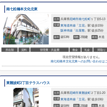
南七松橋本文化北東
兵庫県
尼崎市
南七松町
１丁目5-13
住所
交通
東海道本線
「
立花
」駅 徒歩10分
阪神本線
「
出屋敷
」駅 徒歩25分
築53年
2階建
木造
築年
階数
構造
所在階
賃料
管理費・共益費
敷金
礼金
間取り
現在空室情報がありません。
南七松橋本文化北東へのお問い合わせは
東難波町2丁目テラスハウス
兵庫県
尼崎市
東難波町
２丁目1-20
住所
交通
東海道本線
「
立花
」駅 徒歩19分
築58年
2階建
木造
築年
階数
構造