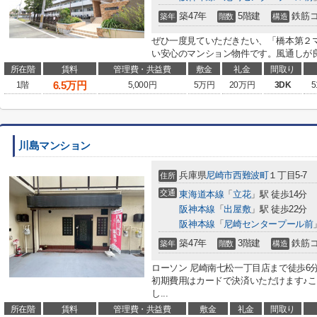
築47年
5階建
鉄筋
築年
階数
構造
ぜひ一度見ていただきたい、「橋本第２
い安心のマンション物件です。風通しが良
所在階
賃料
管理費・共益費
敷金
礼金
間取り
6.5
万円
1階
5,000円
5万円
20万円
3DK
5
川島マンション
兵庫県
尼崎市
西難波町
１丁目5-7
住所
交通
東海道本線
「
立花
」駅 徒歩14分
阪神本線
「
出屋敷
」駅 徒歩22分
阪神本線
「
尼崎センタープール前
築47年
3階建
鉄筋
築年
階数
構造
ローソン 尼崎南七松一丁目店まで徒歩6
初期費用はカードで決済いただけます♪こ
し...
所在階
賃料
管理費・共益費
敷金
礼金
間取り