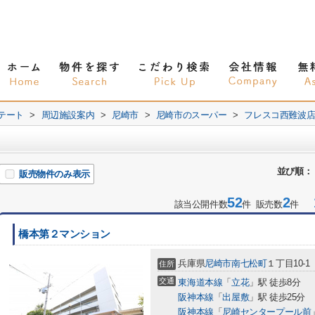
テート
>
周辺施設案内
>
尼崎市
>
尼崎市のスーパー
>
フレスコ西難波
並び順：
販売物件のみ表示
52
2
1
該当公開件数
件 販売数
件
橋本第２マンション
兵庫県
尼崎市
南七松町
１丁目10-1
住所
交通
東海道本線
「
立花
」駅 徒歩8分
阪神本線
「
出屋敷
」駅 徒歩25分
阪神本線
「
尼崎センタープール前