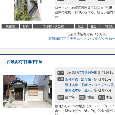
ローソン 尼崎東難波３丁目店まで439
昼間の電気代も抑えられる、明るい室内
れ...
所在階
賃料
管理費・共益費
敷金
礼金
間取り
現在空室情報がありません。
東難波町2丁目テラスハウスへのお問い合わ
西難波3丁目連棟平屋
兵庫県
尼崎市
西難波町
３丁目4-15
住所
交通
阪神本線
「
出屋敷
」駅 徒歩13分
阪神本線
「
尼崎センタープール前
東海道本線
「
立花
」駅 徒歩22分
築72年
1階建
木造
築年
階数
構造
物件から283mの場所にスーパー「スー
歩いて13分ほどの、魅力的な立地の物件