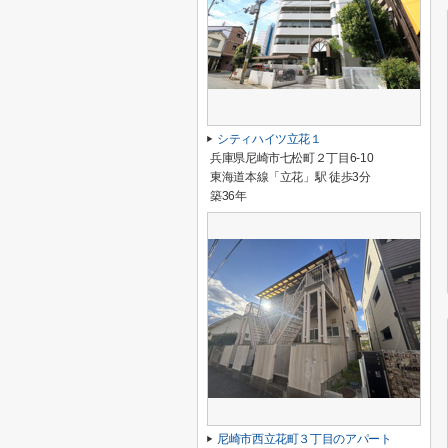
シティハイツ立花１
兵庫県尼崎市七松町２丁目6-10
東海道本線「立花」駅 徒歩3分
築36年
尼崎市西立花町３丁目のアパート