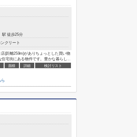
」駅 徒歩25分
コンクリート
店(距離259m)がありちょっとした買い物
住宅街にある物件です。豊かな暮らし...
面積
詳細
検討リスト
ちら