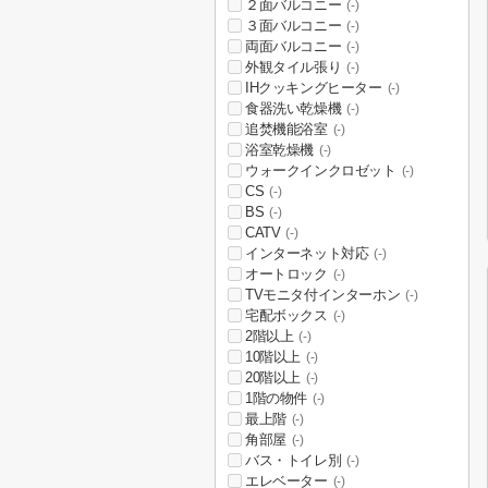
２面バルコニー
(-)
３面バルコニー
(-)
両面バルコニー
(-)
外観タイル張り
(-)
IHクッキングヒーター
(-)
食器洗い乾燥機
(-)
追焚機能浴室
(-)
浴室乾燥機
(-)
ウォークインクロゼット
(-)
CS
(-)
BS
(-)
CATV
(-)
インターネット対応
(-)
オートロック
(-)
TVモニタ付インターホン
(-)
宅配ボックス
(-)
2階以上
(-)
10階以上
(-)
20階以上
(-)
1階の物件
(-)
最上階
(-)
角部屋
(-)
バス・トイレ別
(-)
エレベーター
(-)