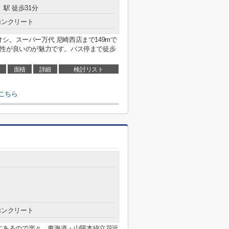
」駅 徒歩31分
コンクリート
シ。スーパー万代 尼崎西店まで149mで
便性が良いのが魅力です。バス停まで徒歩
面積
詳細
検討リスト
こちら
コンクリート
)にあるので楽々。東海道・山陽本線立花近