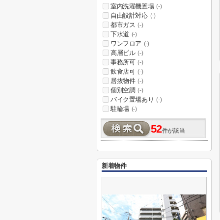
室内洗濯機置場
(-)
自由設計対応
(-)
都市ガス
(-)
下水道
(-)
ワンフロア
(-)
高層ビル
(-)
事務所可
(-)
飲食店可
(-)
居抜物件
(-)
個別空調
(-)
バイク置場あり
(-)
駐輪場
(-)
52
件が該当
新着物件