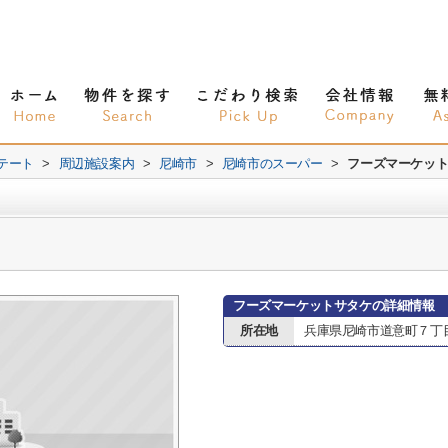
テート
>
周辺施設案内
>
尼崎市
>
尼崎市のスーパー
>
フーズマーケッ
フーズマーケットサタケの詳細情報
所在地
兵庫県尼崎市道意町７丁