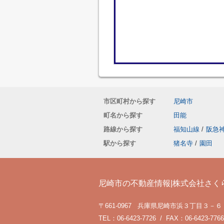
市区町村から探す
尼崎市
町名から探す
田能
路線から探す
福知山線
/
阪急
駅から探す
猪名寺
/
園田
尼崎市の不動産情報|株式会社さく
〒661-0967 兵庫県尼崎市浜３丁目３－６
TEL：06-6423-7726 / FAX：06-6423-7766