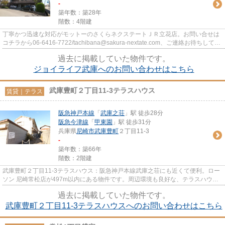
-
築年数：築28年
階数：4階建
丁寧かつ迅速な対応がモットーのさくらネクステートＪＲ立花店。お問い合せは
コチラから06-6416-7722/tachibana@sakura-nextate.com、ご連絡お待ちしてお
ります。
過去に掲載していた物件です。
ジョイライフ武庫へのお問い合わせはこちら
武庫豊町２丁目11-3テラスハウス
賃貸｜テラス
阪急神戸本線
「
武庫之荘
」駅 徒歩28分
阪急今津線
「
甲東園
」駅 徒歩31分
兵庫県
尼崎市
武庫豊町
２丁目11-3
-
築年数：築66年
階数：2階建
武庫豊町２丁目11-3テラスハウス：阪急神戸本線武庫之荘にも近くて便利。ロー
ソン 尼崎常松店が497m以内にある物件です。周辺環境も良好な、テラスハウス
物件となっており、好評です。...
過去に掲載していた物件です。
武庫豊町２丁目11-3テラスハウスへのお問い合わせはこちら