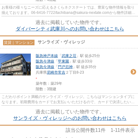
お客様の様々なニーズに応えるさくらネクステートでは、豊富な物件情報を取り
揃えております。06-6416-7722/tachibana@sakura-nextate.comから物件詳細を
ご確認ください。
過去に掲載していた物件です。
ダイバーシティ武庫川へのお問い合わせはこちら
サンライズ・ヴィレッジ
賃貸｜マンション
阪急神戸本線
「
武庫之荘
」駅 徒歩25分
阪急今津線
「
甲東園
」駅 徒歩33分
阪急今津線
「
門戸厄神
」駅 徒歩35分
兵庫県
尼崎市
常吉
２丁目8-23
-
築年数：築29年
階数：3階建
こだわりポイント満載のサンライズ・ヴィレッジ。こちらはマンションタイプに
なります。初期費用をカードでお支払いいただけるので、カードで決済したい方
にもおすすめです。さくらネ...
過去に掲載していた物件です。
サンライズ・ヴィレッジへのお問い合わせはこちら
該当公開件数
11
件
1-11
件表示