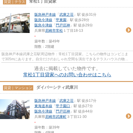
常松1丁目貸家
賃貸｜テラス
阪急神戸本線
「
武庫之荘
」駅 徒歩31分
阪急今津線
「
甲東園
」駅 徒歩28分
阪急今津線
「
門戸厄神
」駅 徒歩29分
兵庫県
尼崎市
常松
１丁目18-13
-
築年数：築49年
階数：2階建
阪急神戸本線武庫之荘駅周辺物件：常松1丁目貸家。こちらの物件はコンビニま
で305mにあります。自分だけのおしゃれ空間を演出できるテラスハウスの物件
です。電車を利用しやすいことが...
過去に掲載していた物件です。
常松1丁目貸家へのお問い合わせはこちら
ダイバーシティ武庫川
賃貸｜マンション
阪急神戸本線
「
武庫之荘
」駅 徒歩17分
東海道本線
「
甲子園口
」駅 徒歩27分
阪急今津線
「
門戸厄神
」駅 徒歩44分
兵庫県
尼崎市
武庫町
３丁目11-30
-
築年数：築39年
階数：4階建