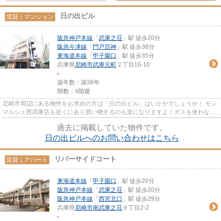
日の出ビル
賃貸｜マンション
阪急神戸本線
「
武庫之荘
」駅 徒歩20分
阪急今津線
「
門戸厄神
」駅 徒歩38分
東海道本線
「
甲子園口
」駅 徒歩35分
兵庫県
尼崎市
武庫元町
２丁目16-10
-
築年数：築36年
階数：4階建
尼崎市周辺にある物件をお求めの方は「日の出ビル」はいかがでしょうか！ モン
マルシェ西武庫店も近くにあり買い物するのも楽になりますよ！ガスを使わない
電気コンロなので火が出ず安...
過去に掲載していた物件です。
日の出ビルへのお問い合わせはこちら
リバーサイドコート
賃貸｜アパート
東海道本線
「
甲子園口
」駅 徒歩20分
阪急神戸本線
「
武庫之荘
」駅 徒歩20分
阪急神戸本線
「
西宮北口
」駅 徒歩29分
兵庫県
尼崎市
南武庫之荘
９丁目2-2
-