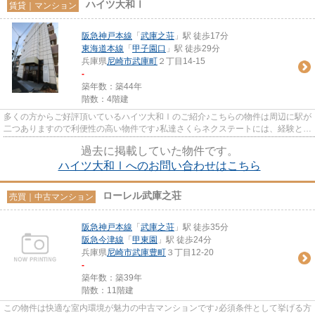
ハイツ大和Ⅰ
賃貸｜マンション
阪急神戸本線
「
武庫之荘
」駅 徒歩17分
東海道本線
「
甲子園口
」駅 徒歩29分
兵庫県
尼崎市
武庫町
２丁目14-15
-
築年数：築44年
階数：4階建
多くの方からご好評頂いているハイツ大和Ⅰのご紹介♪こちらの物件は周辺に駅が
二つありますので利便性の高い物件です♪私達さくらネクステートには、経験と知
識が豊富なスタッフが勢ぞろ...
過去に掲載していた物件です。
ハイツ大和Ⅰへのお問い合わせはこちら
ローレル武庫之荘
売買｜中古マンション
阪急神戸本線
「
武庫之荘
」駅 徒歩35分
阪急今津線
「
甲東園
」駅 徒歩24分
兵庫県
尼崎市
武庫豊町
３丁目12-20
-
築年数：築39年
階数：11階建
この物件は快適な室内環境が魅力の中古マンションです♪必須条件として挙げる方