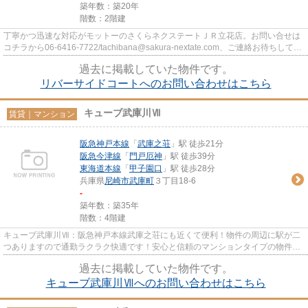
築年数：築20年
階数：2階建
丁寧かつ迅速な対応がモットーのさくらネクステートＪＲ立花店。お問い合せは
コチラから06-6416-7722/tachibana@sakura-nextate.com、ご連絡お待ちしてお
ります。
過去に掲載していた物件です。
リバーサイドコートへのお問い合わせはこちら
キューブ武庫川Ⅶ
賃貸｜マンション
阪急神戸本線
「
武庫之荘
」駅 徒歩21分
阪急今津線
「
門戸厄神
」駅 徒歩39分
東海道本線
「
甲子園口
」駅 徒歩28分
兵庫県
尼崎市
武庫町
３丁目18-6
-
築年数：築35年
階数：4階建
キューブ武庫川Ⅶ：阪急神戸本線武庫之荘にも近くて便利！物件の周辺に駅が二
つありますので通勤ラクラク快適です！安心と信頼のマンションタイプの物件！
さくらネクステートなら、尼崎...
過去に掲載していた物件です。
キューブ武庫川Ⅶへのお問い合わせはこちら