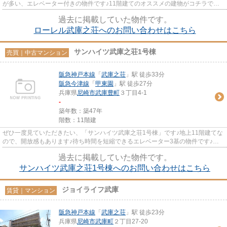
が多い、エレベーター付きの物件です♪11階建てのオススメの建物がコチラです♪
交通アクセスが良好な阪急神...
過去に掲載していた物件です。
ローレル武庫之荘へのお問い合わせはこちら
サンハイツ武庫之荘1号棟
売買｜中古マンション
阪急神戸本線
「
武庫之荘
」駅 徒歩33分
阪急今津線
「
甲東園
」駅 徒歩27分
兵庫県
尼崎市
武庫豊町
３丁目4-1
-
築年数：築47年
階数：11階建
ぜひ一度見ていただきたい、「サンハイツ武庫之荘1号棟」です♪地上11階建てな
ので、開放感もあります♪待ち時間を短縮できるエレベーター3基の物件です♪こ
の物件は快適な室内環境が魅力...
過去に掲載していた物件です。
サンハイツ武庫之荘1号棟へのお問い合わせはこちら
ジョイライフ武庫
賃貸｜マンション
阪急神戸本線
「
武庫之荘
」駅 徒歩23分
兵庫県
尼崎市
武庫町
２丁目27-20