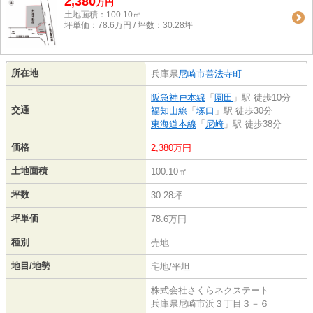
2,380
万
円
土地面積：100.10㎡
坪単価：78.6万円 / 坪数：30.28坪
所在地
兵庫県
尼崎市
善法寺町
阪急神戸本線
「
園田
」駅 徒歩10分
交通
福知山線
「
塚口
」駅 徒歩30分
東海道本線
「
尼崎
」駅 徒歩38分
価格
2,380万円
土地面積
100.10㎡
坪数
30.28坪
坪単価
78.6万円
種別
売地
地目/地勢
宅地/平坦
株式会社さくらネクステート
兵庫県尼崎市浜３丁目３－６