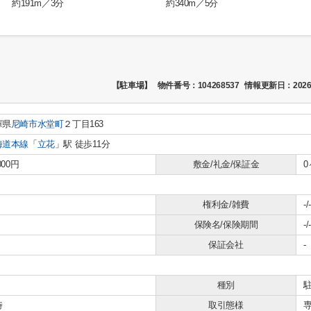
約191m／3分
約340m／5分
【駐車場】
物件番号：104268537
情報更新日：2026
庫県
尼崎市
水堂町
２丁目163
海道本線
「
立花
」駅 徒歩11分
000円
敷金/礼金/保証金
0
権利金/雑費
-/-
保険名/保険期間
-/-
保証会社
-
種別
時
取引態様