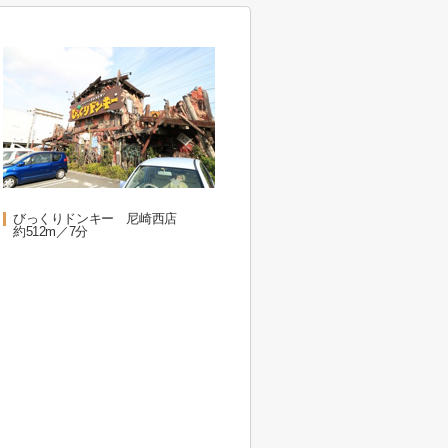
びっくりドンキー 尼崎西店
約512m／7分