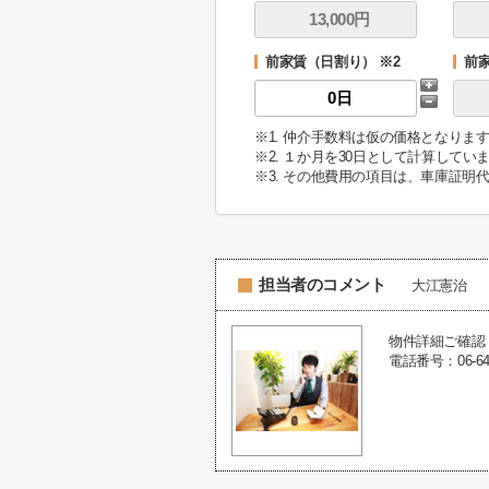
前家賃（日割り） ※2
前
※1. 仲介手数料は仮の価格となり
※2. １か月を30日として計算してい
※3. その他費用の項目は、車庫証明
担当者のコメント
大江憲治
物件詳細ご確認
電話番号：06-6416