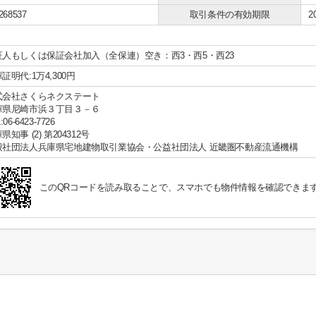
268537
取引条件の有効期限
2
証人もしくは保証会社加入（全保連）空き：西3・西5・西23
証明代:1万4,300円
式会社さくらネクステート
庫県尼崎市浜３丁目３－６
:06-6423-7726
県知事 (2) 第204312号
般社団法人兵庫県宅地建物取引業協会・公益社団法人 近畿圏不動産流通機構
このQRコードを読み取ることで、スマホでも物件情報を確認できま