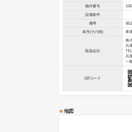
物件番号
104
設備条件
備考
保
条件(その他)
車庫
株
兵
取扱会社
TEL
兵庫
一
QRコード
地図