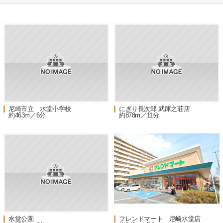
尼崎市立 水堂小学校
にぎり長次郎 武庫之荘店
約463m／6分
約878m／11分
水堂公園
フレンドマート 尼崎水堂店