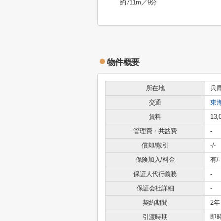
約711m／9分
物件概要
所在地
兵
交通
東
賃料
13,
管理費・共益費
-
償却/敷引
-/-
保険加入/料金
有/-
保証人代行義務
-
保証会社詳細
-
契約期間
2年
引渡時期
即