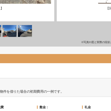
観】
【
※写真や図と実際の現状
物件を借りた場合の初期費用の一例です。
益費
敷金：
礼金