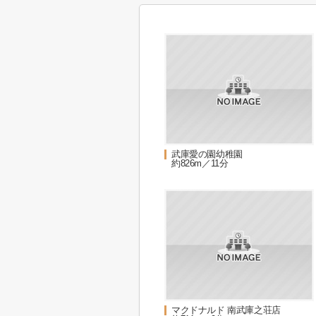
武庫愛の園幼稚園
約826m／11分
マクドナルド 南武庫之荘店