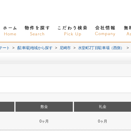
テート
>
(駐車場)地域から探す
>
尼崎市
>
水堂町2丁目駐車場（西側）
>
敷金
礼金
0ヶ月
0ヶ月