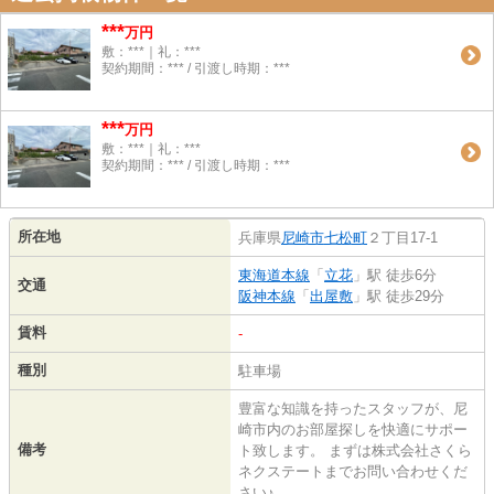
***
万円
敷：***｜礼：***
契約期間：*** / 引渡し時期：***
***
万円
敷：***｜礼：***
契約期間：*** / 引渡し時期：***
所在地
兵庫県
尼崎市
七松町
２丁目17-1
東海道本線
「
立花
」駅 徒歩6分
交通
阪神本線
「
出屋敷
」駅 徒歩29分
賃料
-
種別
駐車場
豊富な知識を持ったスタッフが、尼
崎市内のお部屋探しを快適にサポー
備考
ト致します。 まずは株式会社さくら
ネクステートまでお問い合わせくだ
さい♪