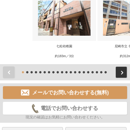
七松幼稚園
尼崎市立 
約183m／3分
約312
前
メールでお問い合わせする(無料)
電話でお問い合わせする
現況の確認はお気軽にお問い合わせください。