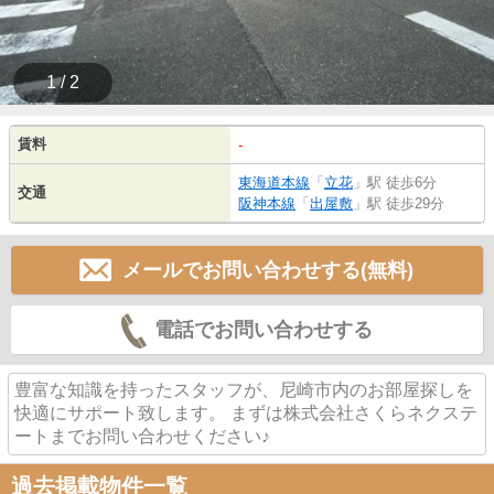
1 / 2
賃料
-
東海道本線
「
立花
」駅 徒歩6分
交通
阪神本線
「
出屋敷
」駅 徒歩29分
メールでお問い合わせする(無料)
電話でお問い合わせする
豊富な知識を持ったスタッフが、尼崎市内のお部屋探しを
快適にサポート致します。 まずは株式会社さくらネクステ
ートまでお問い合わせください♪
過去掲載物件一覧