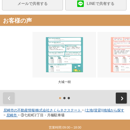
メールで共有する
LINEで共有する
お客様の声
大城一樹
前
尼崎市の不動産情報|株式会社さくらネクステート
>
(土地(賃貸))地域から探す
>
尼崎市
>
③七松町2丁目・月極駐車場
営業時間:09:00～18:00