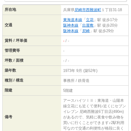
所在地
兵庫県
尼崎市
西難波町
１丁目31-18
東海道本線
「
立花
」駅 徒歩17分
交通
阪神本線
「
出屋敷
」駅 徒歩20分
阪神本線
「
尼崎
」駅 徒歩29分
賃料 / 坪単価
-
/ -
管理費等
-
坪数 / 面積
- / -
築年数
1973年 9月 (築52年)
種別 / 構造
事務所 / 鉄骨造
階建
5階建
アースハイツⅠⅡ：東海道・山陽本
線立花にも近くて便利♪近くにセブン
イレブン 尼崎西難波6丁目店(490m)
備考
があるので、気軽に夜食や飲み物を
買いに行くことができます♪2駅利用
可なので交通の利便性が格段に良く