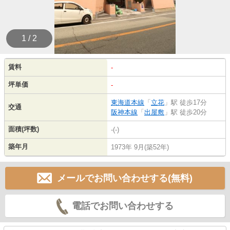
1 / 2
賃料
-
坪単価
-
東海道本線
「
立花
」駅 徒歩17分
交通
阪神本線
「
出屋敷
」駅 徒歩20分
面積(坪数)
-(-)
築年月
1973年 9月(築52年)
メールでお問い合わせする(無料)
電話でお問い合わせする