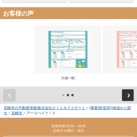
お客様の声
大城一樹
前
尼崎市の不動産情報|株式会社さくらネクステート
>
(事業用(賃貸))地域から探
す
>
尼崎市
>
アースハイツⅠⅡ
営業時間:09:00～18:00
定休日:水曜日・祝日