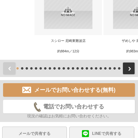
スシロー 尼崎東難波店
ザめしや 
約884m／12分
約983
前
メールでお問い合わせする(無料)
電話でお問い合わせする
現況の確認はお気軽にお問い合わせください。
メールで共有する
LINEで共有する