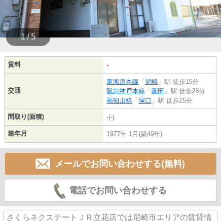
1 / 5
賃料
-
東海道本線
「
尼崎
」駅 徒歩15分
交通
阪急神戸本線
「
園田
」駅 徒歩28分
福知山線
「
塚口
」駅 徒歩25分
間取り(面積)
-(-)
築年月
1977年 1月(築49年)
メールでお問い合わせする(無料)
電話でお問い合わせする
さくらネクステートＪＲ立花店では尼崎市エリアの賃貸情