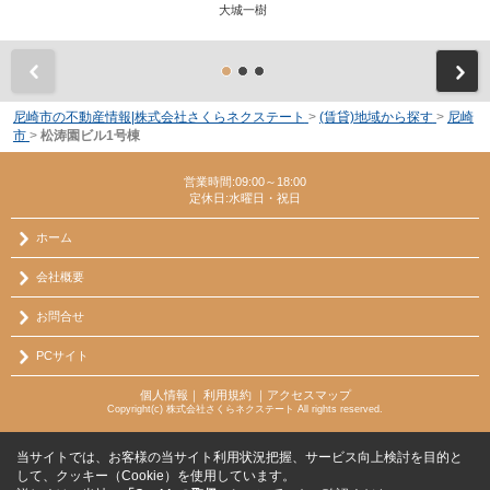
大城一樹
前
尼崎市の不動産情報|株式会社さくらネクステート
>
(賃貸)地域から探す
>
尼崎
市
>
松涛園ビル1号棟
営業時間:09:00～18:00
定休日:水曜日・祝日
ホーム
会社概要
お問合せ
PCサイト
個人情報
｜
利用規約
｜
アクセスマップ
Copyright(c) 株式会社さくらネクステート All rights reserved.
当サイトでは、お客様の当サイト利用状況把握、サービス向上検討を目的と
して、クッキー（Cookie）を使用しています。