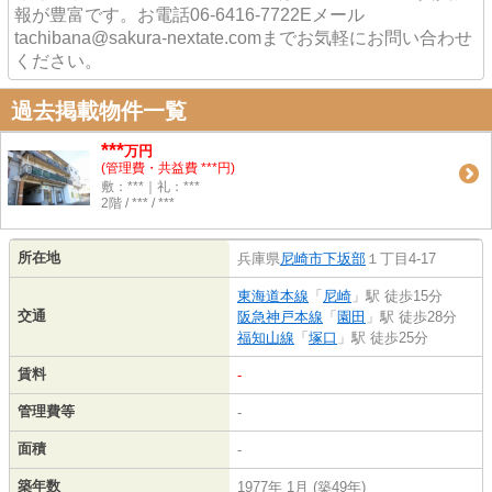
報が豊富です。お電話06-6416-7722Eメール
tachibana@sakura-nextate.comまでお気軽にお問い合わせ
ください。
過去掲載物件一覧
***
万円
(管理費・共益費 ***円)
敷：***｜礼：***
2階 / *** / ***
所在地
兵庫県
尼崎市
下坂部
１丁目4-17
東海道本線
「
尼崎
」駅 徒歩15分
交通
阪急神戸本線
「
園田
」駅 徒歩28分
福知山線
「
塚口
」駅 徒歩25分
賃料
-
管理費等
-
面積
-
築年数
1977年 1月 (築49年)