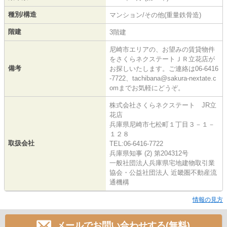
種別/構造
マンション/その他(重量鉄骨造)
階建
3階建
尼崎市エリアの、お望みの賃貸物件
をさくらネクステートＪＲ立花店が
備考
お探しいたします。ご連絡は06-6416
-7722、tachibana@sakura-nextate.c
omまでお気軽にどうぞ。
株式会社さくらネクステート JR立
花店
兵庫県尼崎市七松町１丁目３－１－
１２８
取扱会社
TEL:06-6416-7722
兵庫県知事 (2) 第204312号
一般社団法人兵庫県宅地建物取引業
協会・公益社団法人 近畿圏不動産流
通機構
情報の見方
メールでお問い合わせする(無料)