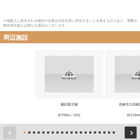
※地図上に表示される物件の位置は付近住所に所在することを表すものであり、実際の
物件所在地とは異なる場合がございます。
周辺施設
園田愛児園
尼崎市立幼稚
約794m／10分
約1144
前