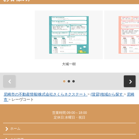
大城一樹
前
尼崎市の不動産情報|株式会社さくらネクステート
>
(賃貸)地域から探す
>
尼崎
市
>
レーヴコート
営業時間:09:00～18:00
定休日:水曜日・祝日
ホーム