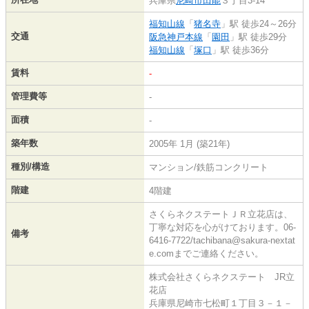
兵庫県
尼崎市
田能
３丁目3-14
福知山線
「
猪名寺
」駅 徒歩24～26分
交通
阪急神戸本線
「
園田
」駅 徒歩29分
福知山線
「
塚口
」駅 徒歩36分
賃料
-
管理費等
-
面積
-
築年数
2005年 1月 (築21年)
種別/構造
マンション/鉄筋コンクリート
階建
4階建
さくらネクステートＪＲ立花店は、
丁寧な対応を心がけております。06-
備考
6416-7722/tachibana@sakura-nextat
e.comまでご連絡ください。
株式会社さくらネクステート JR立
花店
兵庫県尼崎市七松町１丁目３－１－