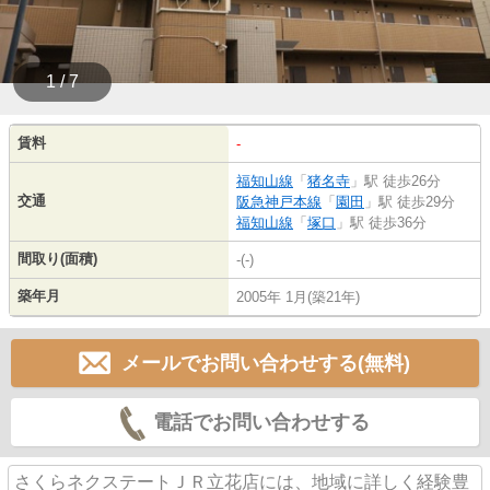
1 / 7
賃料
-
福知山線
「
猪名寺
」駅 徒歩26分
交通
阪急神戸本線
「
園田
」駅 徒歩29分
福知山線
「
塚口
」駅 徒歩36分
間取り(面積)
-(-)
築年月
2005年 1月(築21年)
メールでお問い合わせする(無料)
電話でお問い合わせする
さくらネクステートＪＲ立花店には、地域に詳しく経験豊