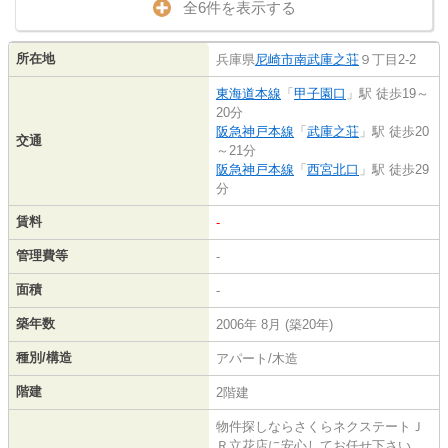
全6件を表示する
所在地
兵庫県
尼崎市
南武庫之荘
９丁目2-2
東海道本線
「
甲子園口
」駅 徒歩19～
20分
阪急神戸本線
「
武庫之荘
」駅 徒歩20
交通
～21分
阪急神戸本線
「
西宮北口
」駅 徒歩29
分
賃料
-
管理費等
-
面積
-
築年数
2006年 8月 (築20年)
種別/構造
アパート/木造
階建
2階建
物件探しならさくらネクステートＪ
Ｒ立花店に安心してお任せ下さい。