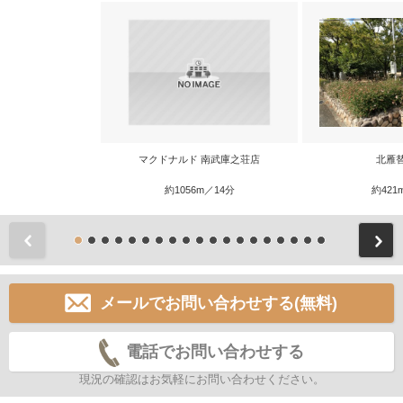
マクドナルド 南武庫之荘店
北雁
約1056m／14分
約421
前
メールでお問い合わせする(無料)
電話でお問い合わせする
現況の確認はお気軽にお問い合わせください。