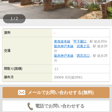
1 / 2
賃料
-
東海道本線
「
甲子園口
」駅 徒歩20分
阪急神戸本線
「
武庫之荘
」駅 徒歩20
交通
分
阪急神戸本線
「
西宮北口
」駅 徒歩29
分
間取り(面積)
-(-)
築年月
2006年 8月(築20年)
メールでお問い合わせする(無料)
電話でお問い合わせする