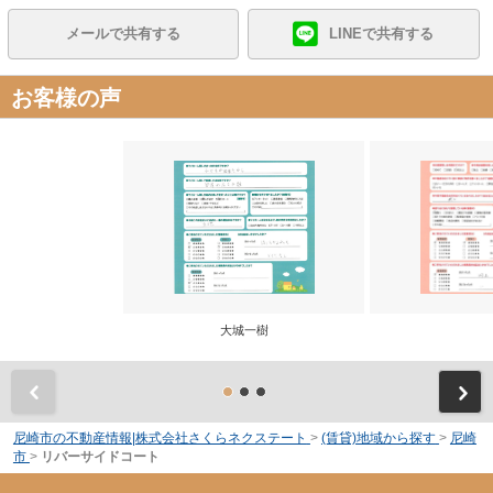
メールで共有する
LINEで共有する
お客様の声
大城一樹
前
尼崎市の不動産情報|株式会社さくらネクステート
>
(賃貸)地域から探す
>
尼崎
市
>
リバーサイドコート