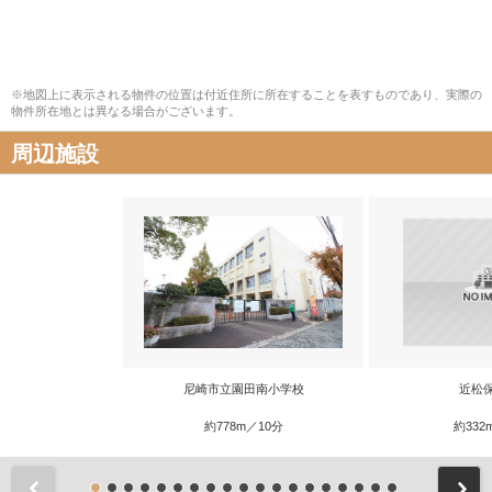
※地図上に表示される物件の位置は付近住所に所在することを表すものであり、実際の
物件所在地とは異なる場合がございます。
周辺施設
尼崎市立園田南小学校
近松
約778m／10分
約332
前