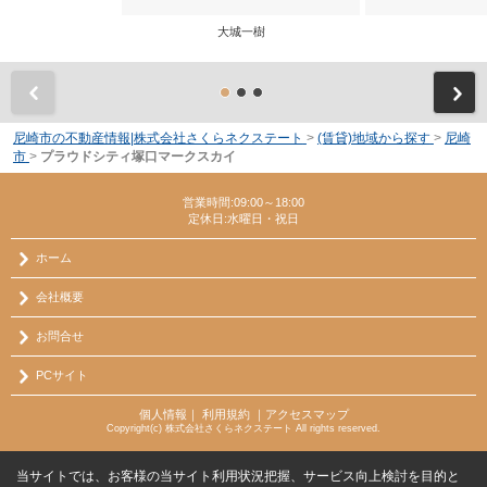
大城一樹
前
尼崎市の不動産情報|株式会社さくらネクステート
>
(賃貸)地域から探す
>
尼崎
市
>
プラウドシティ塚口マークスカイ
営業時間:09:00～18:00
定休日:水曜日・祝日
ホーム
会社概要
お問合せ
PCサイト
個人情報
｜
利用規約
｜
アクセスマップ
Copyright(c) 株式会社さくらネクステート All rights reserved.
当サイトでは、お客様の当サイト利用状況把握、サービス向上検討を目的と