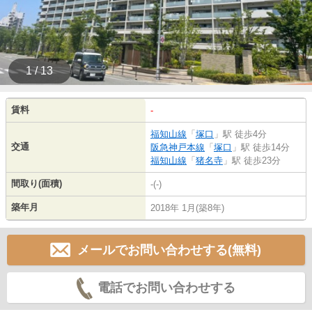
1 / 13
賃料
-
福知山線
「
塚口
」駅 徒歩4分
交通
阪急神戸本線
「
塚口
」駅 徒歩14分
福知山線
「
猪名寺
」駅 徒歩23分
間取り(面積)
-(-)
築年月
2018年 1月(築8年)
メールでお問い合わせする(無料)
電話でお問い合わせする