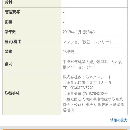
賃料
-
管理費等
-
面積
-
築年数
2018年 1月 (築8年)
種別/構造
マンション/鉄筋コンクリート
階建
15階建
平成30年建築の総戸数366戸の大規
備考
模マンションです！
株式会社さくらネクステート
兵庫県尼崎市浜３丁目３－６
TEL:06-6423-7726
取扱会社
兵庫県知事 (2) 第204312号
一般社団法人兵庫県宅地建物取引業
協会・公益社団法人 近畿圏不動産流
通機構
情報の見方