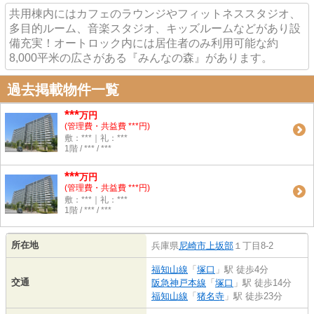
共用棟内にはカフェのラウンジやフィットネススタジオ、
多目的ルーム、音楽スタジオ、キッズルームなどがあり設
備充実！オートロック内には居住者のみ利用可能な約
8,000平米の広さがある『みんなの森』があります。
過去掲載物件一覧
***
万円
(管理費・共益費 ***円)
敷：***｜礼：***
1階 / *** / ***
***
万円
(管理費・共益費 ***円)
敷：***｜礼：***
1階 / *** / ***
所在地
兵庫県
尼崎市
上坂部
１丁目8-2
福知山線
「
塚口
」駅 徒歩4分
交通
阪急神戸本線
「
塚口
」駅 徒歩14分
福知山線
「
猪名寺
」駅 徒歩23分