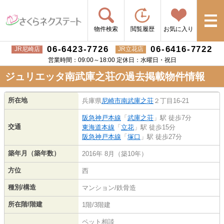
物件検索
閲覧履歴
お気に入り
06-6423-7726
06-6416-7722
JR尼崎店
JR立花店
営業時間：09:00～18:00 定休日：水曜日・祝日
ジュリエッタ南武庫之荘の過去掲載物件情報
所在地
兵庫県
尼崎市
南武庫之荘
２丁目16-21
阪急神戸本線
「
武庫之荘
」駅 徒歩7分
交通
東海道本線
「
立花
」駅 徒歩15分
阪急神戸本線
「
塚口
」駅 徒歩27分
築年月（築年数）
2016年 8月（築10年）
方位
西
種別/構造
マンション/鉄骨造
所在階/階建
1階/3階建
ペット相談