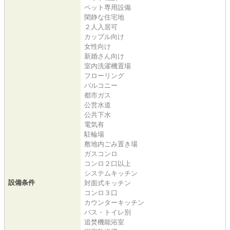
ペット専用設備
閑静な住宅地
２人入居可
カップル向け
女性向け
新婚さん向け
室内洗濯機置場
フローリング
バルコニー
都市ガス
公営水道
公共下水
電気有
駐輪場
敷地内ごみ置き場
ガスコンロ
コンロ２口以上
システムキッチン
設備条件
対面式キッチン
コンロ３口
カウンターキッチン
バス・トイレ別
追焚機能浴室