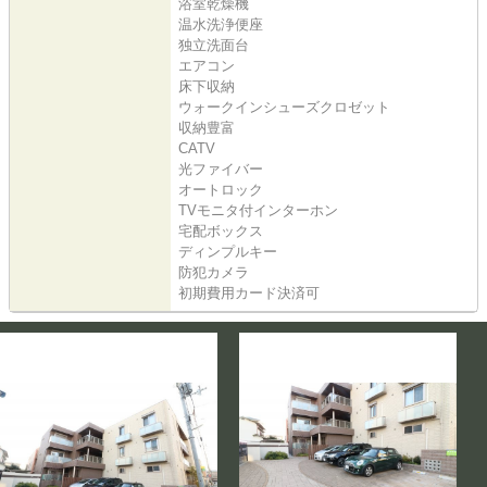
浴室乾燥機
温水洗浄便座
独立洗面台
エアコン
床下収納
ウォークインシューズクロゼット
収納豊富
CATV
光ファイバー
オートロック
TVモニタ付インターホン
宅配ボックス
ディンプルキー
防犯カメラ
初期費用カード決済可