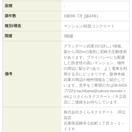
面積
-
築年数
1983年 7月 (築43年)
種別/構造
マンション/鉄筋コンクリート
階建
3階建
グランデージ武庫川の詳しい情報。
家から392mの場所に尼崎大庄郵便局
があります。プライバシーにも配慮
した防音性の高いマンション。物件
の周辺に駅が2つあり、よく電車を利
備考
用する方にピッタリです。阪神本線
武庫川周辺の物件情報をご紹介して
います。見学をご希望の方は06-6416
-7722かtachibana@sakura-nextate.c
omよりさくらネクステートＪＲ立花
店にご連絡をお待ちしています。
株式会社さくらネクステート JR立
花店
兵庫県尼崎市七松町１丁目３－１－
１２８