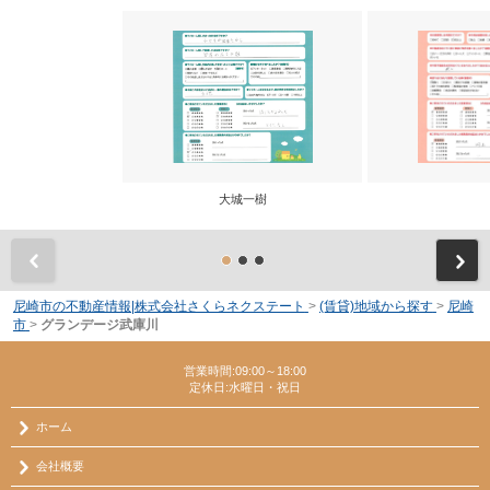
大城一樹
前
尼崎市の不動産情報|株式会社さくらネクステート
>
(賃貸)地域から探す
>
尼崎
市
>
グランデージ武庫川
営業時間:09:00～18:00
定休日:水曜日・祝日
ホーム
会社概要