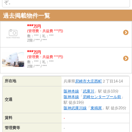
ぞ。
過去掲載物件一覧
***
万円
(管理費・共益費 ***円)
敷：***｜礼：***
2階 / *** / ***
***
万円
(管理費・共益費 ***円)
敷：***｜礼：***
2階 / *** / ***
所在地
兵庫県
尼崎市
大庄西町
２丁目14-14
阪神本線
「
武庫川
」駅 徒歩10分
阪神本線
「
尼崎センタープール前
」
交通
駅 徒歩19分
阪神武庫川線
「
東鳴尾
」駅 徒歩20分
賃料
-
管理費等
-