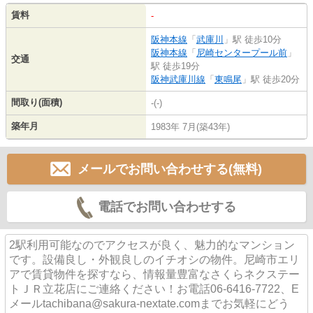
賃料
-
阪神本線
「
武庫川
」駅 徒歩10分
阪神本線
「
尼崎センタープール前
」
交通
駅 徒歩19分
阪神武庫川線
「
東鳴尾
」駅 徒歩20分
間取り(面積)
-(-)
築年月
1983年 7月(築43年)
メールでお問い合わせする(無料)
電話でお問い合わせする
2駅利用可能なのでアクセスが良く、魅力的なマンション
です。設備良し・外観良しのイチオシの物件。尼崎市エリ
アで賃貸物件を探すなら、情報量豊富なさくらネクステー
トＪＲ立花店にご連絡ください！お電話06-6416-7722、E
メールtachibana@sakura-nextate.comまでお気軽にどう