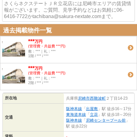
さくらネクステートＪＲ立花店には尼崎市エリアの賃貸情
報がございます。ご質問、見学予約などはお気軽に06-
6416-7722かtachibana@sakura-nextate.comまで。
過去掲載物件一覧
***
万円
(管理費・共益費 ***円)
敷：***｜礼：***
1階 / *** / ***
***
万円
(管理費・共益費 ***円)
敷：***｜礼：***
2階 / *** / ***
所在地
兵庫県
尼崎市
西難波町
２丁目14-23
阪神本線
「
出屋敷
」駅 徒歩16～17分
東海道本線
「
立花
」駅 徒歩18～20分
交通
阪神本線
「
尼崎センタープール前
」
駅 徒歩22分
賃料
-