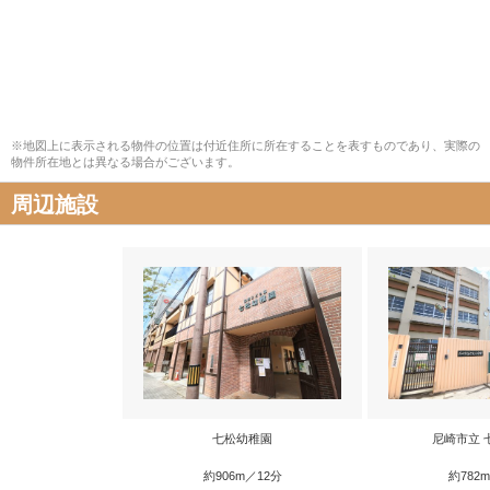
※地図上に表示される物件の位置は付近住所に所在することを表すものであり、実際の
物件所在地とは異なる場合がございます。
周辺施設
七松幼稚園
尼崎市立 
約906m／12分
約782