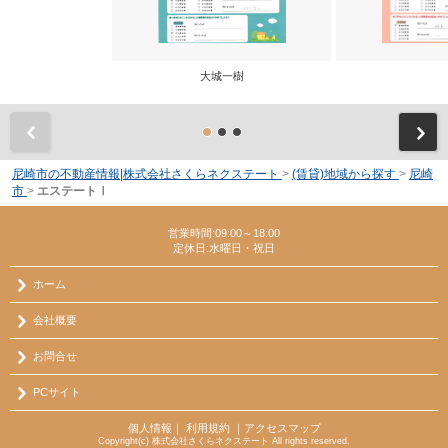
大城一樹
前
尼崎市の不動産情報|株式会社さくらネクステート
>
(賃貸)地域から探す
>
尼崎
市
>
エステートⅠ
営業時間:09:00～18:00
定休日:水曜日・祝日
ホーム
会社概要
お問合せ
PCサイト
個人情報
｜
利用規約
｜
アクセスマップ
Copyright(c) 株式会社さくらネクステート All rights reserved.