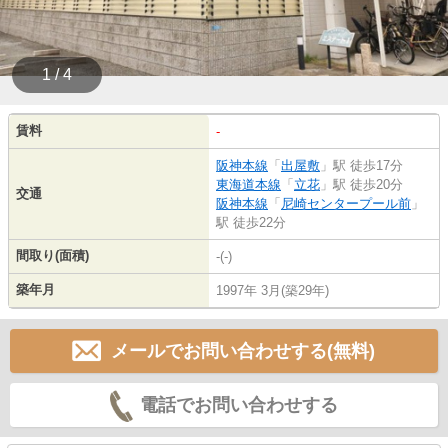
1 / 4
賃料
-
阪神本線
「
出屋敷
」駅 徒歩17分
東海道本線
「
立花
」駅 徒歩20分
交通
阪神本線
「
尼崎センタープール前
」
駅 徒歩22分
間取り(面積)
-(-)
築年月
1997年 3月(築29年)
メールでお問い合わせする(無料)
電話でお問い合わせする