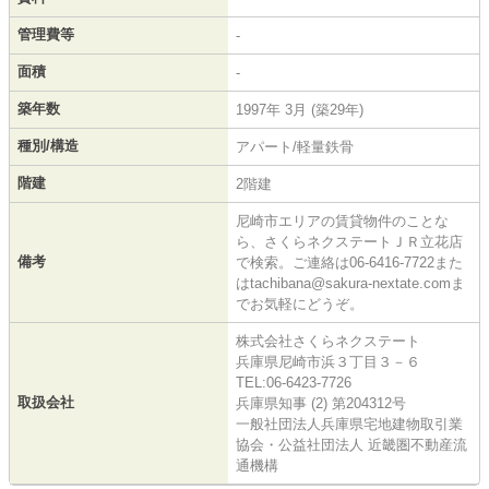
管理費等
-
面積
-
築年数
1997年 3月 (築29年)
種別/構造
アパート/軽量鉄骨
階建
2階建
尼崎市エリアの賃貸物件のことな
ら、さくらネクステートＪＲ立花店
備考
で検索。ご連絡は06-6416-7722また
はtachibana@sakura-nextate.comま
でお気軽にどうぞ。
株式会社さくらネクステート
兵庫県尼崎市浜３丁目３－６
TEL:06-6423-7726
取扱会社
兵庫県知事 (2) 第204312号
一般社団法人兵庫県宅地建物取引業
協会・公益社団法人 近畿圏不動産流
通機構