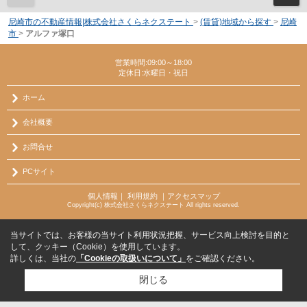
尼崎市の不動産情報|株式会社さくらネクステート
>
(賃貸)地域から探す
>
尼崎
市
>
アルファ塚口
営業時間:09:00～18:00
定休日:水曜日・祝日
ホーム
会社概要
お問合せ
PCサイト
個人情報
｜
利用規約
｜
アクセスマップ
Copyright(c) 株式会社さくらネクステート All rights reserved.
当サイトでは、お客様の当サイト利用状況把握、サービス向上検討を目的と
して、クッキー（Cookie）を使用しています。
詳しくは、当社の
「Cookieの取扱いについて」
をご確認ください。
閉じる