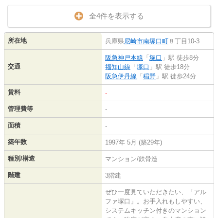
全4件を表示する
所在地
兵庫県
尼崎市
南塚口町
８丁目10-3
阪急神戸本線
「
塚口
」駅 徒歩8分
交通
福知山線
「
塚口
」駅 徒歩18分
阪急伊丹線
「
稲野
」駅 徒歩24分
賃料
-
管理費等
-
面積
-
築年数
1997年 5月 (築29年)
種別/構造
マンション/鉄骨造
階建
3階建
ぜひ一度見ていただきたい、「アル
ファ塚口」。お手入れもしやすい、
システムキッチン付きのマンション