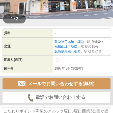
1 / 2
賃料
-
阪急神戸本線
「
塚口
」駅 徒歩8分
交通
福知山線
「
塚口
」駅 徒歩18分
阪急伊丹線
「
稲野
」駅 徒歩24分
間取り(面積)
-(-)
築年月
1997年 5月(築29年)
メールでお問い合わせする(無料)
電話でお問い合わせする
こだわりポイント満載のアルファ塚口♪塚口西第3公園が近