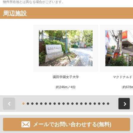
物件所在地とは異なる場合がございます。
周辺施設
園田学園女子大学
マクドナルド
約246m／4分
約678
前
メールでお問い合わせする(無料)