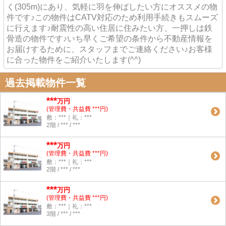
く(305m)にあり、気軽に羽を伸ばしたい方にオススメの物
件です♪この物件はCATV対応のため利用手続きもスムーズ
に行えます♪耐震性の高い住居に住みたい方、一押しは鉄
骨造の物件です♪いち早くご希望の条件から不動産情報を
お届けするために、スタッフまでご連絡ください♪お客様
に合った物件をご紹介いたします(^^)
過去掲載物件一覧
***
万円
(管理費・共益費 ***円)
敷：***｜礼：***
2階 / *** / ***
***
万円
(管理費・共益費 ***円)
敷：***｜礼：***
2階 / *** / ***
***
万円
(管理費・共益費 ***円)
敷：***｜礼：***
3階 / *** / ***