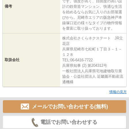
です。強度が高く、自由度の高い設
備考
計の鉄骨造マンション。快適な生活
を始めるならお気に入りのお部屋選
びから。尼崎市エリアの阪急神戸本
線塚口近の様々なタイプの物件情報
を豊富に取り扱っております。
株式会社さくらネクステート JR立
花店
兵庫県尼崎市七松町１丁目３－１－
１２８
取扱会社
TEL:06-6416-7722
兵庫県知事 (2) 第204312号
一般社団法人兵庫県宅地建物取引業
協会・公益社団法人 近畿圏不動産流
通機構
情報の見方
メールでお問い合わせする(無料)
電話でお問い合わせする