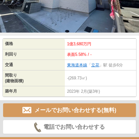
価格
1億3,680万円
利回り
表面5.58% / -
交通
東海道本線
「
立花
」駅 徒歩6分
間取り
-(269.73㎡)
(建物面積)
築年月
2023年 2月(築3年)
メールでお問い合わせする(無料)
電話でお問い合わせする