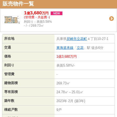
販売物件一覧
1
3,680
億
万
円
NEW
(管理費・共益費 -)
利回り：表面5.58%
- / - / 269.73㎡
所在地
兵庫県
尼崎市
立花町
４丁目10-27-1
交通
東海道本線
「
立花
」駅 徒歩6分
価格
1億3,680万円
利回り
表面5.58%/-
管理費
-
建物面積
269.73㎡
専有面積
24.78㎡～25.01㎡
築年数
2023年 2月 (築3年)
棟総戸数
9戸