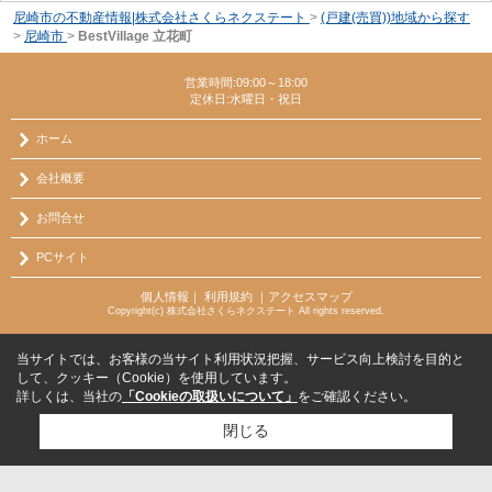
尼崎市の不動産情報|株式会社さくらネクステート
>
(戸建(売買))地域から探す
>
尼崎市
>
BestVillage 立花町
営業時間:09:00～18:00
定休日:水曜日・祝日
ホーム
会社概要
お問合せ
PCサイト
個人情報
｜
利用規約
｜
アクセスマップ
Copyright(c) 株式会社さくらネクステート All rights reserved.
当サイトでは、お客様の当サイト利用状況把握、サービス向上検討を目的と
して、クッキー（Cookie）を使用しています。
詳しくは、当社の
「Cookieの取扱いについて」
をご確認ください。
閉じる