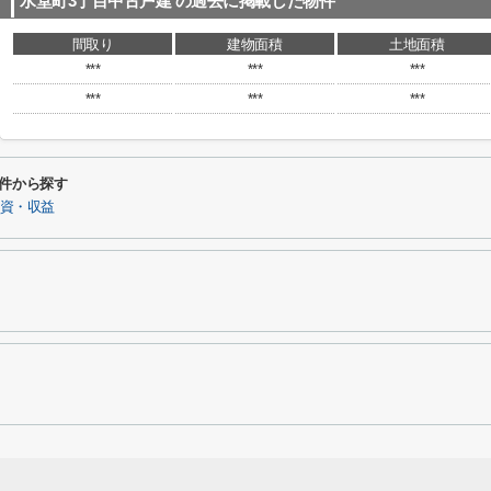
水堂町3丁目中古戸建
の過去に掲載した物件
間取り
建物面積
土地面積
***
***
***
***
***
***
件から探す
資・収益