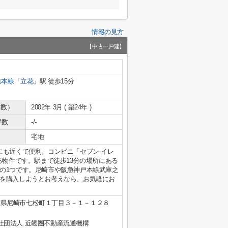
情報の見方
【中古一戸建】
道本線
「
立花
」駅 徒歩15分
年数）
2002年 3月 ( 築24年 )
坪数
-/-
宅地
にも近くて便利。コンビニ「セブン-イレ
る物件です。駅まで徒歩13分の場所にある
の1つです。尼崎市や阪急神戸本線武庫之
を購入しようとお考えなら、お気軽にお
庫県尼崎市七松町１丁目３－１－１２８
社団法人 近畿圏不動産流通機構