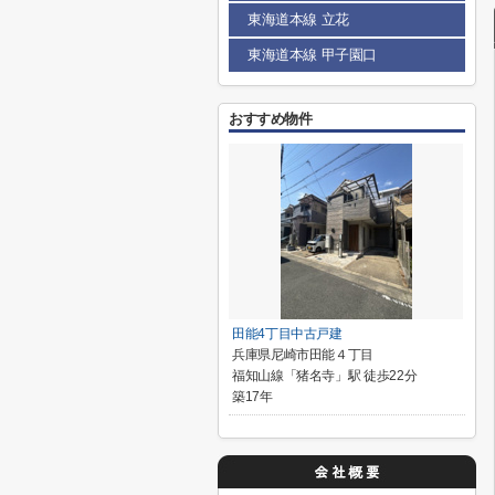
東海道本線 立花
東海道本線 甲子園口
おすすめ物件
田能4丁目中古戸建
兵庫県尼崎市田能４丁目
福知山線「猪名寺」駅 徒歩22分
築17年