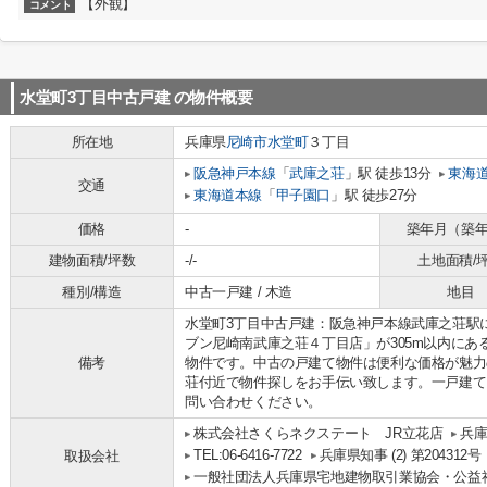
【外観】
コメント
水堂町3丁目中古戸建
の物件概要
所在地
兵庫県
尼崎市
水堂町
３丁目
阪急神戸本線
「
武庫之荘
」駅 徒歩13分
東海
交通
東海道本線
「
甲子園口
」駅 徒歩27分
価格
-
築年月（築
建物面積/坪数
-/-
土地面積/
種別/構造
中古一戸建 / 木造
地目
水堂町3丁目中古戸建：阪急神戸本線武庫之荘駅
ブン尼崎南武庫之荘４丁目店」が305m以内にあ
備考
物件です。中古の戸建て物件は便利な価格が魅力
荘付近で物件探しをお手伝い致します。一戸建て
問い合わせください。
株式会社さくらネクステート JR立花店
兵
TEL:06-6416-7722
兵庫県知事 (2) 第204312号
取扱会社
一般社団法人兵庫県宅地建物取引業協会・公益