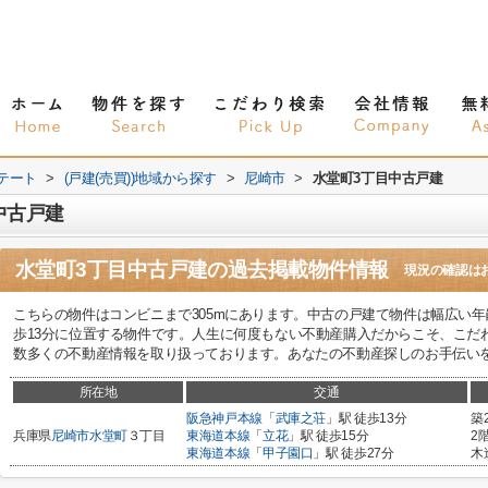
テート
>
(戸建(売買))地域から探す
>
尼崎市
>
水堂町3丁目中古戸建
中古戸建
水堂町3丁目中古戸建
の過去掲載物件情報
現況の確認は
こちらの物件はコンビニまで305mにあります。中古の戸建て物件は幅広い
歩13分に位置する物件です。人生に何度もない不動産購入だからこそ、こだ
数多くの不動産情報を取り扱っております。あなたの不動産探しのお手伝い
所在地
交通
阪急神戸本線
「
武庫之荘
」駅 徒歩13分
築
兵庫県
尼崎市
水堂町
３丁目
東海道本線
「
立花
」駅 徒歩15分
2
東海道本線
「
甲子園口
」駅 徒歩27分
木